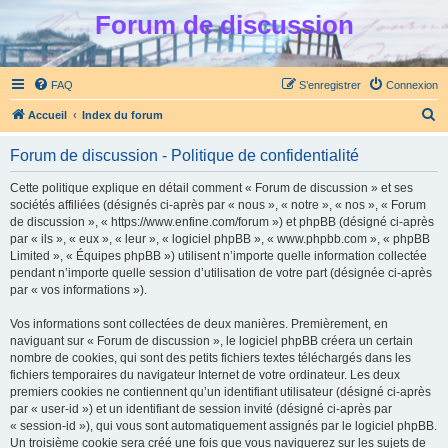
Forum de discussion
FAQ
S’enregistrer
Connexion
R
Accueil
Index du forum
e
Forum de discussion - Politique de confidentialité
c
h
Cette politique explique en détail comment « Forum de discussion » et ses
sociétés affiliées (désignés ci-après par « nous », « notre », « nos », « Forum
e
de discussion », « https://www.enfine.com/forum ») et phpBB (désigné ci-après
r
par « ils », « eux », « leur », « logiciel phpBB », « www.phpbb.com », « phpBB
Limited », « Équipes phpBB ») utilisent n’importe quelle information collectée
c
pendant n’importe quelle session d’utilisation de votre part (désignée ci-après
h
par « vos informations »).
e
Vos informations sont collectées de deux manières. Premièrement, en
r
naviguant sur « Forum de discussion », le logiciel phpBB créera un certain
nombre de cookies, qui sont des petits fichiers textes téléchargés dans les
fichiers temporaires du navigateur Internet de votre ordinateur. Les deux
premiers cookies ne contiennent qu’un identifiant utilisateur (désigné ci-après
par « user-id ») et un identifiant de session invité (désigné ci-après par
« session-id »), qui vous sont automatiquement assignés par le logiciel phpBB.
Un troisième cookie sera créé une fois que vous naviguerez sur les sujets de