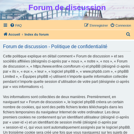
Forum de discussion
FAQ
S’enregistrer
Connexion
R
Accueil
Index du forum
e
Forum de discussion - Politique de confidentialité
c
h
Cette politique explique en détail comment « Forum de discussion » et ses
sociétés affiliées (désignés ci-après par « nous », « notre », « nos », « Forum
e
de discussion », « https://www.enfine.com/forum ») et phpBB (désigné ci-après
r
par « ils », « eux », « leur », « logiciel phpBB », « www.phpbb.com », « phpBB
Limited », « Équipes phpBB ») utilisent n’importe quelle information collectée
c
pendant n’importe quelle session d’utilisation de votre part (désignée ci-après
h
par « vos informations »).
e
Vos informations sont collectées de deux manières. Premièrement, en
r
naviguant sur « Forum de discussion », le logiciel phpBB créera un certain
nombre de cookies, qui sont des petits fichiers textes téléchargés dans les
fichiers temporaires du navigateur Internet de votre ordinateur. Les deux
premiers cookies ne contiennent qu’un identifiant utilisateur (désigné ci-après
par « user-id ») et un identifiant de session invité (désigné ci-après par
« session-id »), qui vous sont automatiquement assignés par le logiciel phpBB.
Un troisième cookie sera créé une fois que vous naviguerez sur les sujets de