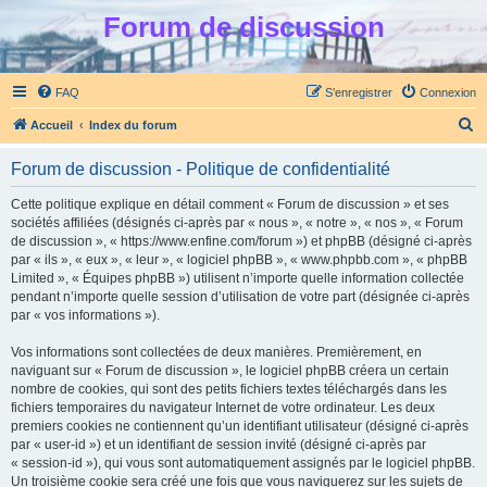
Forum de discussion
FAQ
S’enregistrer
Connexion
R
Accueil
Index du forum
e
Forum de discussion - Politique de confidentialité
c
h
Cette politique explique en détail comment « Forum de discussion » et ses
sociétés affiliées (désignés ci-après par « nous », « notre », « nos », « Forum
e
de discussion », « https://www.enfine.com/forum ») et phpBB (désigné ci-après
r
par « ils », « eux », « leur », « logiciel phpBB », « www.phpbb.com », « phpBB
Limited », « Équipes phpBB ») utilisent n’importe quelle information collectée
c
pendant n’importe quelle session d’utilisation de votre part (désignée ci-après
h
par « vos informations »).
e
Vos informations sont collectées de deux manières. Premièrement, en
r
naviguant sur « Forum de discussion », le logiciel phpBB créera un certain
nombre de cookies, qui sont des petits fichiers textes téléchargés dans les
fichiers temporaires du navigateur Internet de votre ordinateur. Les deux
premiers cookies ne contiennent qu’un identifiant utilisateur (désigné ci-après
par « user-id ») et un identifiant de session invité (désigné ci-après par
« session-id »), qui vous sont automatiquement assignés par le logiciel phpBB.
Un troisième cookie sera créé une fois que vous naviguerez sur les sujets de