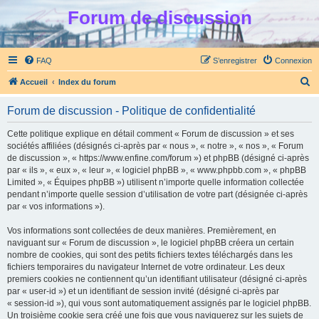
Forum de discussion
FAQ
S’enregistrer
Connexion
R
Accueil
Index du forum
e
Forum de discussion - Politique de confidentialité
c
h
Cette politique explique en détail comment « Forum de discussion » et ses
sociétés affiliées (désignés ci-après par « nous », « notre », « nos », « Forum
e
de discussion », « https://www.enfine.com/forum ») et phpBB (désigné ci-après
r
par « ils », « eux », « leur », « logiciel phpBB », « www.phpbb.com », « phpBB
Limited », « Équipes phpBB ») utilisent n’importe quelle information collectée
c
pendant n’importe quelle session d’utilisation de votre part (désignée ci-après
h
par « vos informations »).
e
Vos informations sont collectées de deux manières. Premièrement, en
r
naviguant sur « Forum de discussion », le logiciel phpBB créera un certain
nombre de cookies, qui sont des petits fichiers textes téléchargés dans les
fichiers temporaires du navigateur Internet de votre ordinateur. Les deux
premiers cookies ne contiennent qu’un identifiant utilisateur (désigné ci-après
par « user-id ») et un identifiant de session invité (désigné ci-après par
« session-id »), qui vous sont automatiquement assignés par le logiciel phpBB.
Un troisième cookie sera créé une fois que vous naviguerez sur les sujets de