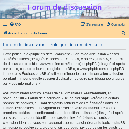
Forum de discussion
FAQ
S’enregistrer
Connexion
R
Accueil
Index du forum
e
Forum de discussion - Politique de confidentialité
c
h
Cette politique explique en détail comment « Forum de discussion » et ses
sociétés affiliées (désignés ci-après par « nous », « notre », « nos », « Forum
e
de discussion », « https://www.enfine.com/forum ») et phpBB (désigné ci-après
r
par « ils », « eux », « leur », « logiciel phpBB », « www.phpbb.com », « phpBB
Limited », « Équipes phpBB ») utilisent n’importe quelle information collectée
c
pendant n’importe quelle session d’utilisation de votre part (désignée ci-après
h
par « vos informations »).
e
Vos informations sont collectées de deux manières. Premièrement, en
r
naviguant sur « Forum de discussion », le logiciel phpBB créera un certain
nombre de cookies, qui sont des petits fichiers textes téléchargés dans les
fichiers temporaires du navigateur Internet de votre ordinateur. Les deux
premiers cookies ne contiennent qu’un identifiant utilisateur (désigné ci-après
par « user-id ») et un identifiant de session invité (désigné ci-après par
« session-id »), qui vous sont automatiquement assignés par le logiciel phpBB.
Un troisième cookie sera créé une fois que vous naviguerez sur les sujets de