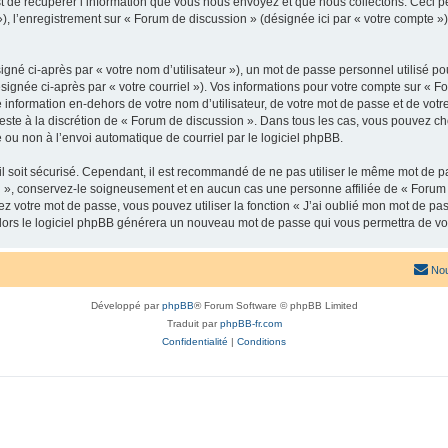
de récupérer l’information que vous nous envoyez et que nous collectons. Ceci peut 
 »), l’enregistrement sur « Forum de discussion » (désignée ici par « votre compte
gné ci-après par « votre nom d’utilisateur »), un mot de passe personnel utilisé po
signée ci-après par « votre courriel »). Vos informations pour votre compte sur « F
nformation en-dehors de votre nom d’utilisateur, de votre mot de passe et de votr
 reste à la discrétion de « Forum de discussion ». Dans tous les cas, vous pouvez ch
 ou non à l’envoi automatique de courriel par le logiciel phpBB.
l soit sécurisé. Cependant, il est recommandé de ne pas utiliser le même mot de pas
 », conservez-le soigneusement et en aucun cas une personne affiliée de « Forum 
 votre mot de passe, vous pouvez utiliser la fonction « J’ai oublié mon mot de pa
, alors le logiciel phpBB générera un nouveau mot de passe qui vous permettra de v
Nou
Développé par
phpBB
® Forum Software © phpBB Limited
Traduit par
phpBB-fr.com
Confidentialité
|
Conditions