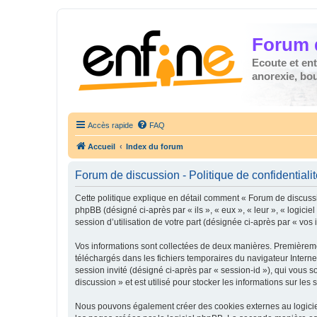
Forum 
Ecoute et en
anorexie, boul
Accès rapide
FAQ
Accueil
Index du forum
Forum de discussion - Politique de confidentiali
Cette politique explique en détail comment « Forum de discussio
phpBB (désigné ci-après par « ils », « eux », « leur », « logic
session d’utilisation de votre part (désignée ci-après par « vos 
Vos informations sont collectées de deux manières. Premièremen
téléchargés dans les fichiers temporaires du navigateur Internet
session invité (désigné ci-après par « session-id »), qui vous
discussion » et est utilisé pour stocker les informations sur les
Nous pouvons également créer des cookies externes au logiciel