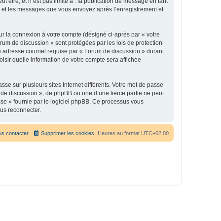
être, et n’est pas limité à : la publication de message en tant
 ») et les messages que vous envoyez après l’enregistrement et
ur la connexion à votre compte (désigné ci-après par « votre
orum de discussion » sont protégées par les lois de protection
e adresse courriel requise par « Forum de discussion » durant
oisir quelle information de votre compte sera affichée
se sur plusieurs sites Internet différents. Votre mot de passe
de discussion », de phpBB ou une d’une tierce partie ne peut
sse » fournie par le logiciel phpBB. Ce processus vous
ous reconnecter.
s contacter
Supprimer les cookies
Heures au format
UTC+02:00