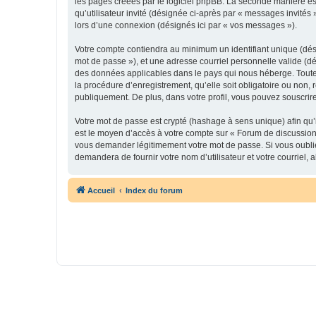
les pages créées par le logiciel phpBB. La seconde manière est 
qu’utilisateur invité (désignée ci-après par « messages invités
lors d’une connexion (désignés ici par « vos messages »).
Votre compte contiendra au minimum un identifiant unique (dési
mot de passe »), et une adresse courriel personnelle valide (dé
des données applicables dans le pays qui nous héberge. Toute i
la procédure d’enregistrement, qu’elle soit obligatoire ou non,
publiquement. De plus, dans votre profil, vous pouvez souscrire
Votre mot de passe est crypté (hashage à sens unique) afin qu’i
est le moyen d’accès à votre compte sur « Forum de discussion
vous demander légitimement votre mot de passe. Si vous oubliez
demandera de fournir votre nom d’utilisateur et votre courriel
Accueil
Index du forum