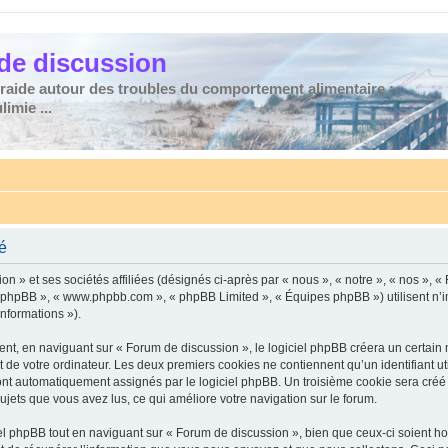
de discussion
traide autour des troubles du comportement alimentaire :
imie ...
té
n » et ses sociétés affiliées (désignés ci-après par « nous », « notre », « nos », «
iel phpBB », « www.phpbb.com », « phpBB Limited », « Équipes phpBB ») utilisent n’
informations »).
t, en naviguant sur « Forum de discussion », le logiciel phpBB créera un certain no
 de votre ordinateur. Les deux premiers cookies ne contiennent qu’un identifiant util
 sont automatiquement assignés par le logiciel phpBB. Un troisième cookie sera cré
 sujets que vous avez lus, ce qui améliore votre navigation sur le forum.
 phpBB tout en naviguant sur « Forum de discussion », bien que ceux-ci soient ho