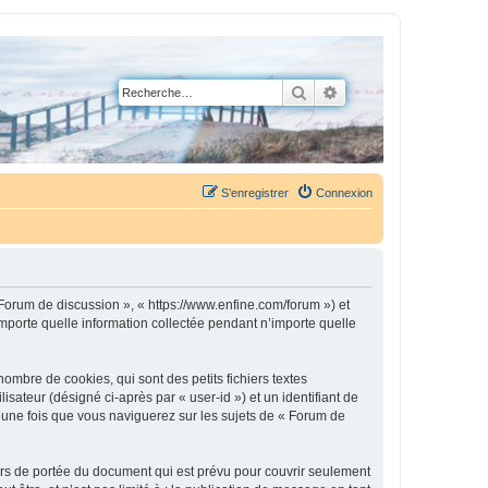
Rechercher
Recherche avancée
S’enregistrer
Connexion
 Forum de discussion », « https://www.enfine.com/forum ») et
importe quelle information collectée pendant n’importe quelle
mbre de cookies, qui sont des petits fichiers textes
isateur (désigné ci-après par « user-id ») et un identifiant de
é une fois que vous naviguerez sur les sujets de « Forum de
rs de portée du document qui est prévu pour couvrir seulement