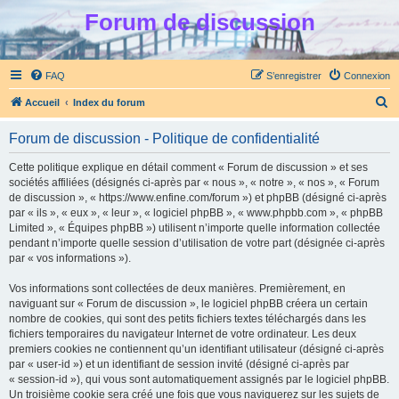
Forum de discussion
FAQ
S’enregistrer
Connexion
R
Accueil
Index du forum
e
Forum de discussion - Politique de confidentialité
c
h
Cette politique explique en détail comment « Forum de discussion » et ses
sociétés affiliées (désignés ci-après par « nous », « notre », « nos », « Forum
e
de discussion », « https://www.enfine.com/forum ») et phpBB (désigné ci-après
r
par « ils », « eux », « leur », « logiciel phpBB », « www.phpbb.com », « phpBB
Limited », « Équipes phpBB ») utilisent n’importe quelle information collectée
c
pendant n’importe quelle session d’utilisation de votre part (désignée ci-après
h
par « vos informations »).
e
Vos informations sont collectées de deux manières. Premièrement, en
r
naviguant sur « Forum de discussion », le logiciel phpBB créera un certain
nombre de cookies, qui sont des petits fichiers textes téléchargés dans les
fichiers temporaires du navigateur Internet de votre ordinateur. Les deux
premiers cookies ne contiennent qu’un identifiant utilisateur (désigné ci-après
par « user-id ») et un identifiant de session invité (désigné ci-après par
« session-id »), qui vous sont automatiquement assignés par le logiciel phpBB.
Un troisième cookie sera créé une fois que vous naviguerez sur les sujets de