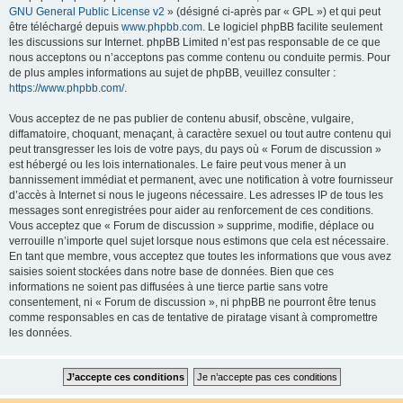
GNU General Public License v2
» (désigné ci-après par « GPL ») et qui peut
être téléchargé depuis
www.phpbb.com
. Le logiciel phpBB facilite seulement
les discussions sur Internet. phpBB Limited n’est pas responsable de ce que
nous acceptons ou n’acceptons pas comme contenu ou conduite permis. Pour
de plus amples informations au sujet de phpBB, veuillez consulter :
https://www.phpbb.com/
.
Vous acceptez de ne pas publier de contenu abusif, obscène, vulgaire,
diffamatoire, choquant, menaçant, à caractère sexuel ou tout autre contenu qui
peut transgresser les lois de votre pays, du pays où « Forum de discussion »
est hébergé ou les lois internationales. Le faire peut vous mener à un
bannissement immédiat et permanent, avec une notification à votre fournisseur
d’accès à Internet si nous le jugeons nécessaire. Les adresses IP de tous les
messages sont enregistrées pour aider au renforcement de ces conditions.
Vous acceptez que « Forum de discussion » supprime, modifie, déplace ou
verrouille n’importe quel sujet lorsque nous estimons que cela est nécessaire.
En tant que membre, vous acceptez que toutes les informations que vous avez
saisies soient stockées dans notre base de données. Bien que ces
informations ne soient pas diffusées à une tierce partie sans votre
consentement, ni « Forum de discussion », ni phpBB ne pourront être tenus
comme responsables en cas de tentative de piratage visant à compromettre
les données.