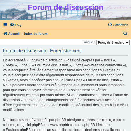
Forum de discussion
FAQ
Connexion
R
Accueil
Index du forum
e
Langue :
c
Forum de discussion - Enregistrement
h
En accédant à « Forum de discussion » (désigné ci-après par « nous »,
e
« notre », « nos », « Forum de discussion », « https://www.enfine.com/forum »),
r
vous acceptez d’être légalement responsable des conditions suivantes. Si
vous n’acceptez pas d’être légalement responsable de toutes les conditions
c
suivantes, alors n’accédez pas et/ou n’utilisez pas « Forum de discussion ».
h
Nous pouvons modifier celles-ci à n’importe quel moment et nous ferons tout
e
pour que vous en soyez informé, bien qu’il soit prudent de vérifier
régulièrement celles-ci par vous-même. Si vous continuez d’utiliser « Forum de
r
discussion » alors que des changements ont été effectués, vous acceptez
d’être légalement responsable des conditions découlant des mises à jour et/ou
modifications.
Nos forums sont développés par phpBB (désigné ci-après par « ils », « eux »,
« leur », « logiciel phpBB », « www.phpbb.com », « phpBB Limited »,
« Équipes phpBB ») qui est un script libre de forum, déclaré sous la licence «