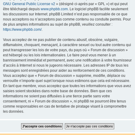
GNU General Public License v2
» (désigné ci-après par « GPL ») et qui peut
être téléchargé depuis
www.phpbb.com
. Le logiciel phpBB facilite seulement
les discussions sur Internet. phpBB Limited n’est pas responsable de ce que
nous acceptons ou n’acceptons pas comme contenu ou conduite permis. Pour
de plus amples informations au sujet de phpBB, veuillez consulter :
https://www.phpbb.com/
.
Vous acceptez de ne pas publier de contenu abusif, obscène, vulgaire,
diffamatoire, choquant, menaçant, à caractère sexuel ou tout autre contenu qui
peut transgresser les lois de votre pays, du pays où « Forum de discussion »
est hébergé ou les lois internationales. Le faire peut vous mener à un
bannissement immédiat et permanent, avec une notification à votre fournisseur
d’accès à Internet si nous le jugeons nécessaire. Les adresses IP de tous les
messages sont enregistrées pour aider au renforcement de ces conditions.
Vous acceptez que « Forum de discussion » supprime, modifie, déplace ou
verrouille n’importe quel sujet lorsque nous estimons que cela est nécessaire.
En tant que membre, vous acceptez que toutes les informations que vous avez
saisies soient stockées dans notre base de données. Bien que ces
informations ne soient pas diffusées à une tierce partie sans votre
consentement, ni « Forum de discussion », ni phpBB ne pourront être tenus
comme responsables en cas de tentative de piratage visant à compromettre
les données.