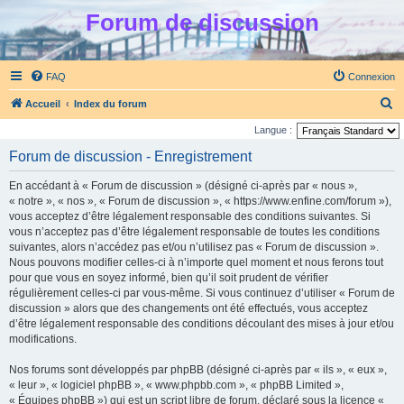
Forum de discussion
FAQ
Connexion
R
Accueil
Index du forum
e
Langue :
c
Forum de discussion - Enregistrement
h
En accédant à « Forum de discussion » (désigné ci-après par « nous »,
e
« notre », « nos », « Forum de discussion », « https://www.enfine.com/forum »),
r
vous acceptez d’être légalement responsable des conditions suivantes. Si
vous n’acceptez pas d’être légalement responsable de toutes les conditions
c
suivantes, alors n’accédez pas et/ou n’utilisez pas « Forum de discussion ».
h
Nous pouvons modifier celles-ci à n’importe quel moment et nous ferons tout
e
pour que vous en soyez informé, bien qu’il soit prudent de vérifier
régulièrement celles-ci par vous-même. Si vous continuez d’utiliser « Forum de
r
discussion » alors que des changements ont été effectués, vous acceptez
d’être légalement responsable des conditions découlant des mises à jour et/ou
modifications.
Nos forums sont développés par phpBB (désigné ci-après par « ils », « eux »,
« leur », « logiciel phpBB », « www.phpbb.com », « phpBB Limited »,
« Équipes phpBB ») qui est un script libre de forum, déclaré sous la licence «