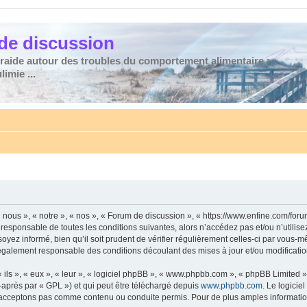
de discussion
traide autour des troubles du comportement alimentaire :
imie ...
nous », « notre », « nos », « Forum de discussion », « https://www.enfine.com/for
 responsable de toutes les conditions suivantes, alors n’accédez pas et/ou n’utilis
yez informé, bien qu’il soit prudent de vérifier régulièrement celles-ci par vous-m
également responsable des conditions découlant des mises à jour et/ou modificatio
ls », « eux », « leur », « logiciel phpBB », « www.phpbb.com », « phpBB Limited »,
-après par « GPL ») et qui peut être téléchargé depuis
www.phpbb.com
. Le logicie
acceptons pas comme contenu ou conduite permis. Pour de plus amples informations