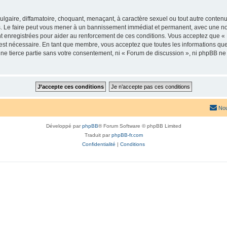
lgaire, diffamatoire, choquant, menaçant, à caractère sexuel ou tout autre contenu 
. Le faire peut vous mener à un bannissement immédiat et permanent, avec une notif
t enregistrées pour aider au renforcement de ces conditions. Vous acceptez que «
 est nécessaire. En tant que membre, vous acceptez que toutes les informations qu
une tierce partie sans votre consentement, ni « Forum de discussion », ni phpBB n
Nou
Développé par
phpBB
® Forum Software © phpBB Limited
Traduit par
phpBB-fr.com
Confidentialité
|
Conditions