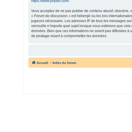
https://www.phpbb.com/
.
Vous acceptez de ne pas publier de contenu abusif, obscène, vu
« Forum de discussion » est hébergé ou les lois internationales
jugeons nécessaire. Les adresses IP de tous les messages son
verrouille n’importe quel sujet lorsque nous estimons que cela
données. Bien que ces informations ne soient pas diffusées à 
de piratage visant à compromettre les données.
Accueil
Index du forum