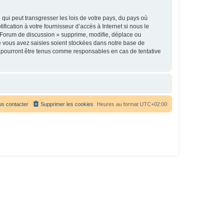
qui peut transgresser les lois de votre pays, du pays où
ication à votre fournisseur d’accès à Internet si nous le
 Forum de discussion » supprime, modifie, déplace ou
e vous avez saisies soient stockées dans notre base de
e pourront être tenus comme responsables en cas de tentative
s contacter
Supprimer les cookies
Heures au format
UTC+02:00