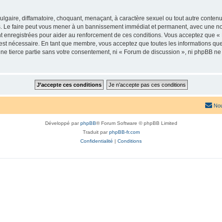
lgaire, diffamatoire, choquant, menaçant, à caractère sexuel ou tout autre contenu 
. Le faire peut vous mener à un bannissement immédiat et permanent, avec une notif
t enregistrées pour aider au renforcement de ces conditions. Vous acceptez que «
 est nécessaire. En tant que membre, vous acceptez que toutes les informations qu
une tierce partie sans votre consentement, ni « Forum de discussion », ni phpBB n
Nou
Développé par
phpBB
® Forum Software © phpBB Limited
Traduit par
phpBB-fr.com
Confidentialité
|
Conditions