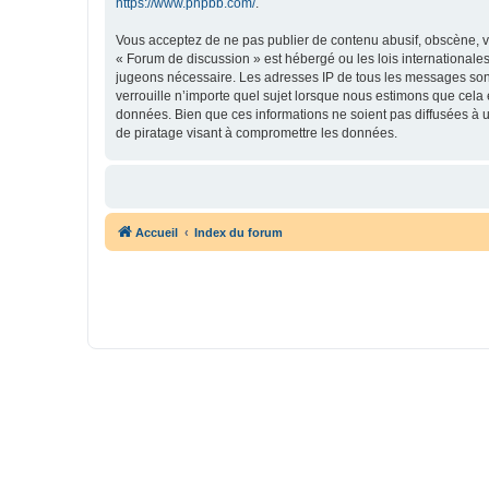
https://www.phpbb.com/
.
Vous acceptez de ne pas publier de contenu abusif, obscène, vu
« Forum de discussion » est hébergé ou les lois internationales
jugeons nécessaire. Les adresses IP de tous les messages son
verrouille n’importe quel sujet lorsque nous estimons que cela
données. Bien que ces informations ne soient pas diffusées à 
de piratage visant à compromettre les données.
Accueil
Index du forum