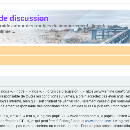
de discussion
traide autour des troubles du comportement alimentaire :
imie ...
nous », « notre », « nos », « Forum de discussion », « https://www.enfine.com/for
 responsable de toutes les conditions suivantes, alors n’accédez pas et/ou n’utilis
yez informé, bien qu’il soit prudent de vérifier régulièrement celles-ci par vous-m
également responsable des conditions découlant des mises à jour et/ou modificatio
ls », « eux », « leur », « logiciel phpBB », « www.phpbb.com », « phpBB Limited »,
-après par « GPL ») et qui peut être téléchargé depuis
www.phpbb.com
. Le logicie
acceptons pas comme contenu ou conduite permis. Pour de plus amples informations