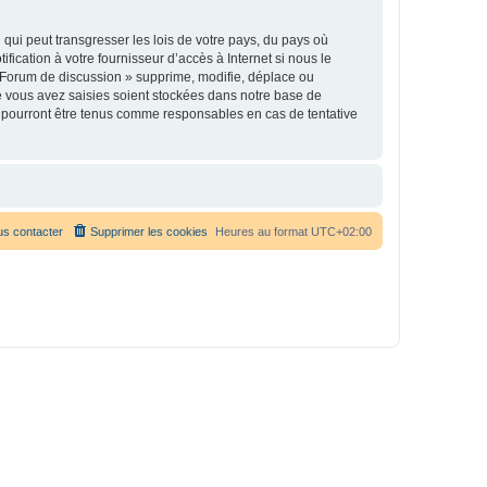
qui peut transgresser les lois de votre pays, du pays où
ication à votre fournisseur d’accès à Internet si nous le
 Forum de discussion » supprime, modifie, déplace ou
e vous avez saisies soient stockées dans notre base de
e pourront être tenus comme responsables en cas de tentative
s contacter
Supprimer les cookies
Heures au format
UTC+02:00