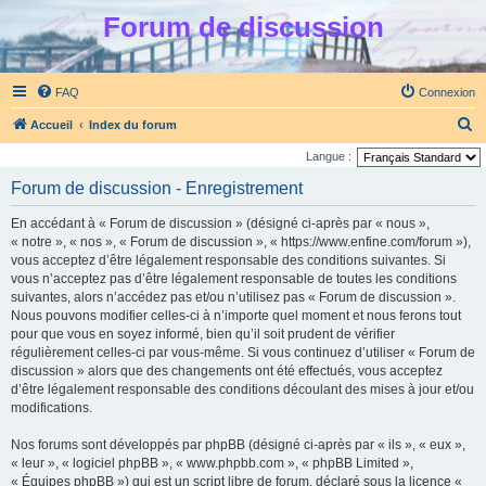
Forum de discussion
FAQ
Connexion
R
Accueil
Index du forum
e
Langue :
c
Forum de discussion - Enregistrement
h
En accédant à « Forum de discussion » (désigné ci-après par « nous »,
e
« notre », « nos », « Forum de discussion », « https://www.enfine.com/forum »),
r
vous acceptez d’être légalement responsable des conditions suivantes. Si
vous n’acceptez pas d’être légalement responsable de toutes les conditions
c
suivantes, alors n’accédez pas et/ou n’utilisez pas « Forum de discussion ».
h
Nous pouvons modifier celles-ci à n’importe quel moment et nous ferons tout
e
pour que vous en soyez informé, bien qu’il soit prudent de vérifier
régulièrement celles-ci par vous-même. Si vous continuez d’utiliser « Forum de
r
discussion » alors que des changements ont été effectués, vous acceptez
d’être légalement responsable des conditions découlant des mises à jour et/ou
modifications.
Nos forums sont développés par phpBB (désigné ci-après par « ils », « eux »,
« leur », « logiciel phpBB », « www.phpbb.com », « phpBB Limited »,
« Équipes phpBB ») qui est un script libre de forum, déclaré sous la licence «