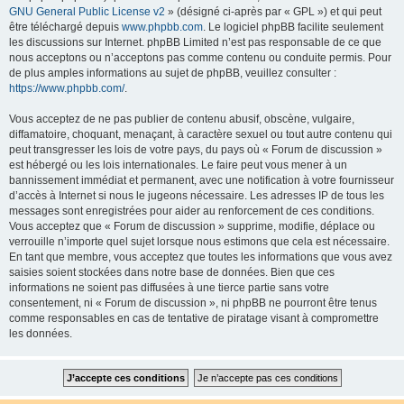
GNU General Public License v2
» (désigné ci-après par « GPL ») et qui peut
être téléchargé depuis
www.phpbb.com
. Le logiciel phpBB facilite seulement
les discussions sur Internet. phpBB Limited n’est pas responsable de ce que
nous acceptons ou n’acceptons pas comme contenu ou conduite permis. Pour
de plus amples informations au sujet de phpBB, veuillez consulter :
https://www.phpbb.com/
.
Vous acceptez de ne pas publier de contenu abusif, obscène, vulgaire,
diffamatoire, choquant, menaçant, à caractère sexuel ou tout autre contenu qui
peut transgresser les lois de votre pays, du pays où « Forum de discussion »
est hébergé ou les lois internationales. Le faire peut vous mener à un
bannissement immédiat et permanent, avec une notification à votre fournisseur
d’accès à Internet si nous le jugeons nécessaire. Les adresses IP de tous les
messages sont enregistrées pour aider au renforcement de ces conditions.
Vous acceptez que « Forum de discussion » supprime, modifie, déplace ou
verrouille n’importe quel sujet lorsque nous estimons que cela est nécessaire.
En tant que membre, vous acceptez que toutes les informations que vous avez
saisies soient stockées dans notre base de données. Bien que ces
informations ne soient pas diffusées à une tierce partie sans votre
consentement, ni « Forum de discussion », ni phpBB ne pourront être tenus
comme responsables en cas de tentative de piratage visant à compromettre
les données.