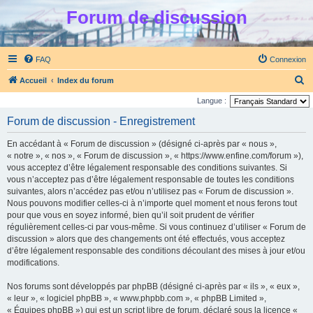
Forum de discussion
FAQ
Connexion
R
Accueil
Index du forum
e
Langue :
c
Forum de discussion - Enregistrement
h
En accédant à « Forum de discussion » (désigné ci-après par « nous »,
e
« notre », « nos », « Forum de discussion », « https://www.enfine.com/forum »),
r
vous acceptez d’être légalement responsable des conditions suivantes. Si
vous n’acceptez pas d’être légalement responsable de toutes les conditions
c
suivantes, alors n’accédez pas et/ou n’utilisez pas « Forum de discussion ».
h
Nous pouvons modifier celles-ci à n’importe quel moment et nous ferons tout
e
pour que vous en soyez informé, bien qu’il soit prudent de vérifier
régulièrement celles-ci par vous-même. Si vous continuez d’utiliser « Forum de
r
discussion » alors que des changements ont été effectués, vous acceptez
d’être légalement responsable des conditions découlant des mises à jour et/ou
modifications.
Nos forums sont développés par phpBB (désigné ci-après par « ils », « eux »,
« leur », « logiciel phpBB », « www.phpbb.com », « phpBB Limited »,
« Équipes phpBB ») qui est un script libre de forum, déclaré sous la licence «