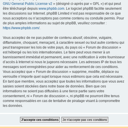
GNU General Public License v2
» (désigné ci-après par « GPL ») et qui peut
être téléchargé depuis
www.phpbb.com
. Le logiciel phpBB facilite seulement
les discussions sur Internet. phpBB Limited n’est pas responsable de ce que
nous acceptons ou n’acceptons pas comme contenu ou conduite permis. Pour
de plus amples informations au sujet de phpBB, veuillez consulter :
https://www.phpbb.com/
.
Vous acceptez de ne pas publier de contenu abusif, obscène, vulgaire,
diffamatoire, choquant, menaçant, à caractère sexuel ou tout autre contenu qui
peut transgresser les lois de votre pays, du pays où « Forum de discussion »
est hébergé ou les lois internationales. Le faire peut vous mener à un
bannissement immédiat et permanent, avec une notification à votre fournisseur
d’accès à Internet si nous le jugeons nécessaire. Les adresses IP de tous les
messages sont enregistrées pour aider au renforcement de ces conditions.
Vous acceptez que « Forum de discussion » supprime, modifie, déplace ou
verrouille n’importe quel sujet lorsque nous estimons que cela est nécessaire.
En tant que membre, vous acceptez que toutes les informations que vous avez
saisies soient stockées dans notre base de données. Bien que ces
informations ne soient pas diffusées à une tierce partie sans votre
consentement, ni « Forum de discussion », ni phpBB ne pourront être tenus
comme responsables en cas de tentative de piratage visant à compromettre
les données.