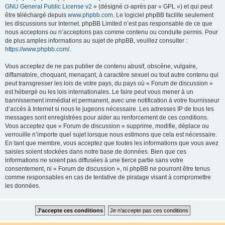
GNU General Public License v2
» (désigné ci-après par « GPL ») et qui peut
être téléchargé depuis
www.phpbb.com
. Le logiciel phpBB facilite seulement
les discussions sur Internet. phpBB Limited n’est pas responsable de ce que
nous acceptons ou n’acceptons pas comme contenu ou conduite permis. Pour
de plus amples informations au sujet de phpBB, veuillez consulter :
https://www.phpbb.com/
.
Vous acceptez de ne pas publier de contenu abusif, obscène, vulgaire,
diffamatoire, choquant, menaçant, à caractère sexuel ou tout autre contenu qui
peut transgresser les lois de votre pays, du pays où « Forum de discussion »
est hébergé ou les lois internationales. Le faire peut vous mener à un
bannissement immédiat et permanent, avec une notification à votre fournisseur
d’accès à Internet si nous le jugeons nécessaire. Les adresses IP de tous les
messages sont enregistrées pour aider au renforcement de ces conditions.
Vous acceptez que « Forum de discussion » supprime, modifie, déplace ou
verrouille n’importe quel sujet lorsque nous estimons que cela est nécessaire.
En tant que membre, vous acceptez que toutes les informations que vous avez
saisies soient stockées dans notre base de données. Bien que ces
informations ne soient pas diffusées à une tierce partie sans votre
consentement, ni « Forum de discussion », ni phpBB ne pourront être tenus
comme responsables en cas de tentative de piratage visant à compromettre
les données.