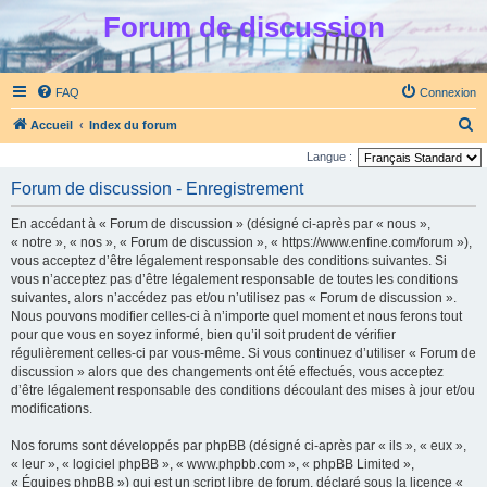
Forum de discussion
FAQ
Connexion
R
Accueil
Index du forum
e
Langue :
c
Forum de discussion - Enregistrement
h
En accédant à « Forum de discussion » (désigné ci-après par « nous »,
e
« notre », « nos », « Forum de discussion », « https://www.enfine.com/forum »),
r
vous acceptez d’être légalement responsable des conditions suivantes. Si
vous n’acceptez pas d’être légalement responsable de toutes les conditions
c
suivantes, alors n’accédez pas et/ou n’utilisez pas « Forum de discussion ».
h
Nous pouvons modifier celles-ci à n’importe quel moment et nous ferons tout
e
pour que vous en soyez informé, bien qu’il soit prudent de vérifier
régulièrement celles-ci par vous-même. Si vous continuez d’utiliser « Forum de
r
discussion » alors que des changements ont été effectués, vous acceptez
d’être légalement responsable des conditions découlant des mises à jour et/ou
modifications.
Nos forums sont développés par phpBB (désigné ci-après par « ils », « eux »,
« leur », « logiciel phpBB », « www.phpbb.com », « phpBB Limited »,
« Équipes phpBB ») qui est un script libre de forum, déclaré sous la licence «