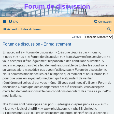
Forum de discussion
FAQ
Connexion
R
Accueil
Index du forum
e
Langue :
c
Forum de discussion - Enregistrement
h
En accédant à « Forum de discussion » (désigné ci-après par « nous »,
e
« notre », « nos », « Forum de discussion », « https://www.enfine.com/forum »),
r
vous acceptez d’être légalement responsable des conditions suivantes. Si
vous n’acceptez pas d’être légalement responsable de toutes les conditions
c
suivantes, alors n’accédez pas et/ou n’utilisez pas « Forum de discussion ».
h
Nous pouvons modifier celles-ci à n’importe quel moment et nous ferons tout
e
pour que vous en soyez informé, bien qu’il soit prudent de vérifier
régulièrement celles-ci par vous-même. Si vous continuez d’utiliser « Forum de
r
discussion » alors que des changements ont été effectués, vous acceptez
d’être légalement responsable des conditions découlant des mises à jour et/ou
modifications.
Nos forums sont développés par phpBB (désigné ci-après par « ils », « eux »,
« leur », « logiciel phpBB », « www.phpbb.com », « phpBB Limited »,
« Équipes phpBB ») qui est un script libre de forum, déclaré sous la licence «