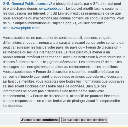
GNU General Public License v2
» (désigné ci-après par « GPL ») et qui peut
être téléchargé depuis
www.phpbb.com
. Le logiciel phpBB facilite seulement
les discussions sur Internet. phpBB Limited n’est pas responsable de ce que
nous acceptons ou n’acceptons pas comme contenu ou conduite permis. Pour
de plus amples informations au sujet de phpBB, veuillez consulter :
https://www.phpbb.com/
.
Vous acceptez de ne pas publier de contenu abusif, obscène, vulgaire,
diffamatoire, choquant, menaçant, à caractère sexuel ou tout autre contenu qui
peut transgresser les lois de votre pays, du pays où « Forum de discussion »
est hébergé ou les lois internationales. Le faire peut vous mener à un
bannissement immédiat et permanent, avec une notification à votre fournisseur
d’accès à Internet si nous le jugeons nécessaire. Les adresses IP de tous les
messages sont enregistrées pour aider au renforcement de ces conditions.
Vous acceptez que « Forum de discussion » supprime, modifie, déplace ou
verrouille n’importe quel sujet lorsque nous estimons que cela est nécessaire.
En tant que membre, vous acceptez que toutes les informations que vous avez
saisies soient stockées dans notre base de données. Bien que ces
informations ne soient pas diffusées à une tierce partie sans votre
consentement, ni « Forum de discussion », ni phpBB ne pourront être tenus
comme responsables en cas de tentative de piratage visant à compromettre
les données.