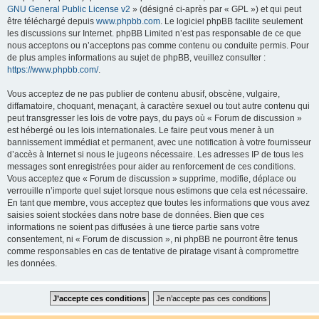
GNU General Public License v2
» (désigné ci-après par « GPL ») et qui peut
être téléchargé depuis
www.phpbb.com
. Le logiciel phpBB facilite seulement
les discussions sur Internet. phpBB Limited n’est pas responsable de ce que
nous acceptons ou n’acceptons pas comme contenu ou conduite permis. Pour
de plus amples informations au sujet de phpBB, veuillez consulter :
https://www.phpbb.com/
.
Vous acceptez de ne pas publier de contenu abusif, obscène, vulgaire,
diffamatoire, choquant, menaçant, à caractère sexuel ou tout autre contenu qui
peut transgresser les lois de votre pays, du pays où « Forum de discussion »
est hébergé ou les lois internationales. Le faire peut vous mener à un
bannissement immédiat et permanent, avec une notification à votre fournisseur
d’accès à Internet si nous le jugeons nécessaire. Les adresses IP de tous les
messages sont enregistrées pour aider au renforcement de ces conditions.
Vous acceptez que « Forum de discussion » supprime, modifie, déplace ou
verrouille n’importe quel sujet lorsque nous estimons que cela est nécessaire.
En tant que membre, vous acceptez que toutes les informations que vous avez
saisies soient stockées dans notre base de données. Bien que ces
informations ne soient pas diffusées à une tierce partie sans votre
consentement, ni « Forum de discussion », ni phpBB ne pourront être tenus
comme responsables en cas de tentative de piratage visant à compromettre
les données.