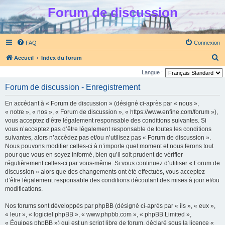
Forum de discussion
FAQ
Connexion
R
Accueil
Index du forum
e
Langue :
c
Forum de discussion - Enregistrement
h
En accédant à « Forum de discussion » (désigné ci-après par « nous »,
e
« notre », « nos », « Forum de discussion », « https://www.enfine.com/forum »),
r
vous acceptez d’être légalement responsable des conditions suivantes. Si
vous n’acceptez pas d’être légalement responsable de toutes les conditions
c
suivantes, alors n’accédez pas et/ou n’utilisez pas « Forum de discussion ».
h
Nous pouvons modifier celles-ci à n’importe quel moment et nous ferons tout
e
pour que vous en soyez informé, bien qu’il soit prudent de vérifier
régulièrement celles-ci par vous-même. Si vous continuez d’utiliser « Forum de
r
discussion » alors que des changements ont été effectués, vous acceptez
d’être légalement responsable des conditions découlant des mises à jour et/ou
modifications.
Nos forums sont développés par phpBB (désigné ci-après par « ils », « eux »,
« leur », « logiciel phpBB », « www.phpbb.com », « phpBB Limited »,
« Équipes phpBB ») qui est un script libre de forum, déclaré sous la licence «