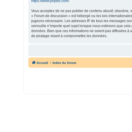
https://www.phpbb.com/
.
Vous acceptez de ne pas publier de contenu abusif, obscène, vu
« Forum de discussion » est hébergé ou les lois internationales
jugeons nécessaire. Les adresses IP de tous les messages son
verrouille n’importe quel sujet lorsque nous estimons que cela
données. Bien que ces informations ne soient pas diffusées à 
de piratage visant à compromettre les données.
Accueil
Index du forum