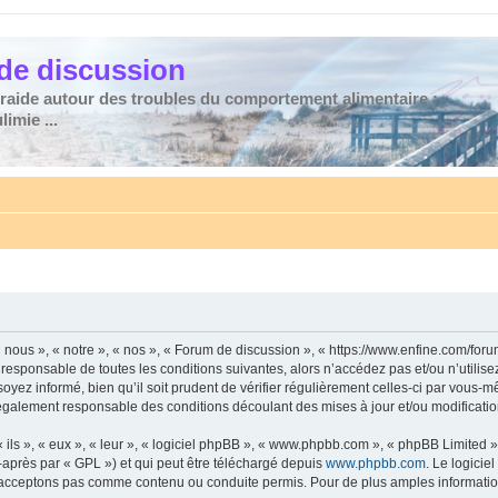
de discussion
traide autour des troubles du comportement alimentaire :
imie ...
nous », « notre », « nos », « Forum de discussion », « https://www.enfine.com/for
 responsable de toutes les conditions suivantes, alors n’accédez pas et/ou n’utilis
yez informé, bien qu’il soit prudent de vérifier régulièrement celles-ci par vous-m
également responsable des conditions découlant des mises à jour et/ou modificatio
ls », « eux », « leur », « logiciel phpBB », « www.phpbb.com », « phpBB Limited »,
-après par « GPL ») et qui peut être téléchargé depuis
www.phpbb.com
. Le logicie
acceptons pas comme contenu ou conduite permis. Pour de plus amples informations