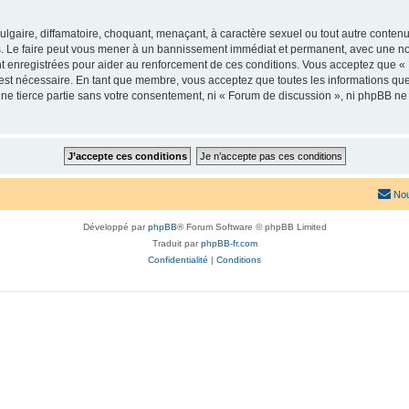
lgaire, diffamatoire, choquant, menaçant, à caractère sexuel ou tout autre contenu 
. Le faire peut vous mener à un bannissement immédiat et permanent, avec une notif
t enregistrées pour aider au renforcement de ces conditions. Vous acceptez que «
 est nécessaire. En tant que membre, vous acceptez que toutes les informations qu
une tierce partie sans votre consentement, ni « Forum de discussion », ni phpBB n
Nou
Développé par
phpBB
® Forum Software © phpBB Limited
Traduit par
phpBB-fr.com
Confidentialité
|
Conditions