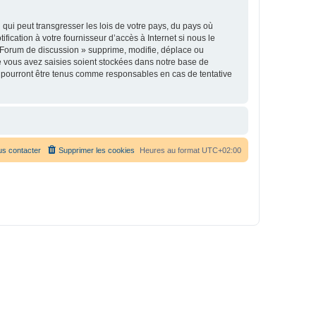
qui peut transgresser les lois de votre pays, du pays où
ication à votre fournisseur d’accès à Internet si nous le
 Forum de discussion » supprime, modifie, déplace ou
e vous avez saisies soient stockées dans notre base de
e pourront être tenus comme responsables en cas de tentative
s contacter
Supprimer les cookies
Heures au format
UTC+02:00