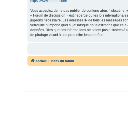
https://www.phpbb.com/
.
Vous acceptez de ne pas publier de contenu abusif, obscène, vu
« Forum de discussion » est hébergé ou les lois internationales
jugeons nécessaire. Les adresses IP de tous les messages son
verrouille n’importe quel sujet lorsque nous estimons que cela
données. Bien que ces informations ne soient pas diffusées à 
de piratage visant à compromettre les données.
Accueil
Index du forum