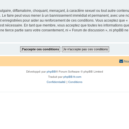
lgaire, diffamatoire, choquant, menaçant, à caractère sexuel ou tout autre contenu 
. Le faire peut vous mener à un bannissement immédiat et permanent, avec une notif
t enregistrées pour aider au renforcement de ces conditions. Vous acceptez que «
 est nécessaire. En tant que membre, vous acceptez que toutes les informations qu
une tierce partie sans votre consentement, ni « Forum de discussion », ni phpBB n
Nou
Développé par
phpBB
® Forum Software © phpBB Limited
Traduit par
phpBB-fr.com
Confidentialité
|
Conditions