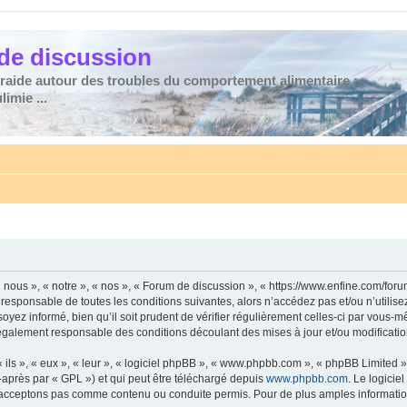
de discussion
traide autour des troubles du comportement alimentaire :
imie ...
nous », « notre », « nos », « Forum de discussion », « https://www.enfine.com/for
 responsable de toutes les conditions suivantes, alors n’accédez pas et/ou n’utilis
yez informé, bien qu’il soit prudent de vérifier régulièrement celles-ci par vous-m
également responsable des conditions découlant des mises à jour et/ou modificatio
ls », « eux », « leur », « logiciel phpBB », « www.phpbb.com », « phpBB Limited »,
-après par « GPL ») et qui peut être téléchargé depuis
www.phpbb.com
. Le logicie
acceptons pas comme contenu ou conduite permis. Pour de plus amples informations