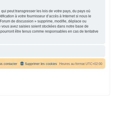
qui peut transgresser les lois de votre pays, du pays où
ication à votre fournisseur d’accès à Internet si nous le
 Forum de discussion » supprime, modifie, déplace ou
e vous avez saisies soient stockées dans notre base de
e pourront être tenus comme responsables en cas de tentative
s contacter
Supprimer les cookies
Heures au format
UTC+02:00