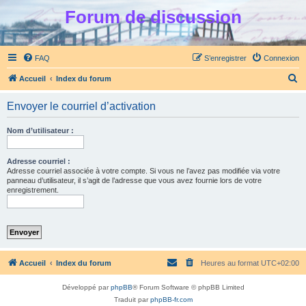
Forum de discussion
FAQ
S’enregistrer
Connexion
R
Accueil
Index du forum
e
Envoyer le courriel d’activation
c
h
Nom d’utilisateur :
e
r
Adresse courriel :
Adresse courriel associée à votre compte. Si vous ne l’avez pas modifiée via votre
c
panneau d’utilisateur, il s’agit de l’adresse que vous avez fournie lors de votre
enregistrement.
h
e
r
Accueil
Index du forum
Heures au format
UTC+02:00
Développé par
phpBB
® Forum Software © phpBB Limited
Traduit par
phpBB-fr.com