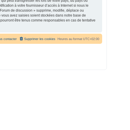
qui peut transgresser les lois de votre pays, du pays où
ication à votre fournisseur d’accès à Internet si nous le
 Forum de discussion » supprime, modifie, déplace ou
e vous avez saisies soient stockées dans notre base de
e pourront être tenus comme responsables en cas de tentative
s contacter
Supprimer les cookies
Heures au format
UTC+02:00