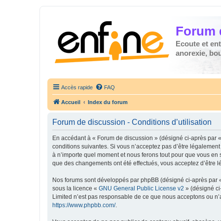
Forum 
Ecoute et en
anorexie, boul
Accès rapide
FAQ
Accueil
Index du forum
Forum de discussion - Conditions d’utilisation
En accédant à « Forum de discussion » (désigné ci-après par « 
conditions suivantes. Si vous n’acceptez pas d’être légalement
à n’importe quel moment et nous ferons tout pour que vous en so
que des changements ont été effectués, vous acceptez d’être l
Nos forums sont développés par phpBB (désigné ci-après par « i
sous la licence «
GNU General Public License v2
» (désigné ci
Limited n’est pas responsable de ce que nous acceptons ou n’
https://www.phpbb.com/
.