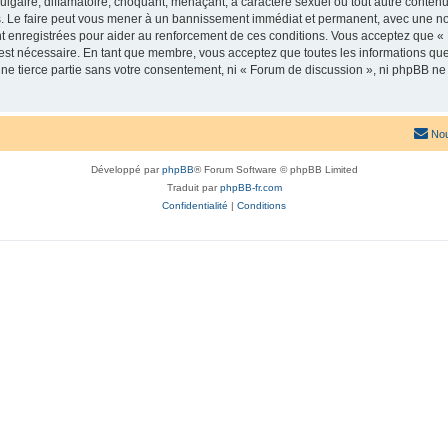
lgaire, diffamatoire, choquant, menaçant, à caractère sexuel ou tout autre contenu 
. Le faire peut vous mener à un bannissement immédiat et permanent, avec une notif
t enregistrées pour aider au renforcement de ces conditions. Vous acceptez que «
 est nécessaire. En tant que membre, vous acceptez que toutes les informations qu
une tierce partie sans votre consentement, ni « Forum de discussion », ni phpBB n
Nou
Développé par
phpBB
® Forum Software © phpBB Limited
Traduit par
phpBB-fr.com
Confidentialité
|
Conditions