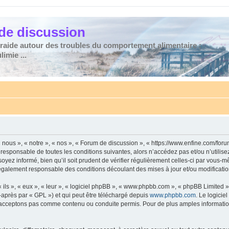
de discussion
traide autour des troubles du comportement alimentaire :
imie ...
nous », « notre », « nos », « Forum de discussion », « https://www.enfine.com/for
 responsable de toutes les conditions suivantes, alors n’accédez pas et/ou n’utilis
yez informé, bien qu’il soit prudent de vérifier régulièrement celles-ci par vous-m
également responsable des conditions découlant des mises à jour et/ou modificatio
ls », « eux », « leur », « logiciel phpBB », « www.phpbb.com », « phpBB Limited »,
-après par « GPL ») et qui peut être téléchargé depuis
www.phpbb.com
. Le logicie
acceptons pas comme contenu ou conduite permis. Pour de plus amples informations