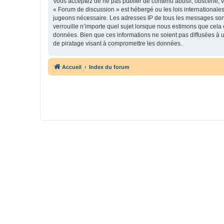
Vous acceptez de ne pas publier de contenu abusif, obscène, vu
« Forum de discussion » est hébergé ou les lois internationales
jugeons nécessaire. Les adresses IP de tous les messages son
verrouille n’importe quel sujet lorsque nous estimons que cela
données. Bien que ces informations ne soient pas diffusées à 
de piratage visant à compromettre les données.
Accueil
Index du forum