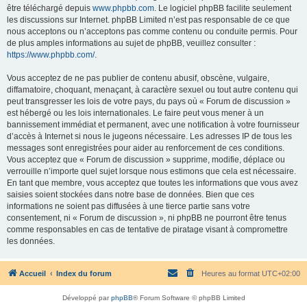
être téléchargé depuis
www.phpbb.com
. Le logiciel phpBB facilite seulement
les discussions sur Internet. phpBB Limited n’est pas responsable de ce que
nous acceptons ou n’acceptons pas comme contenu ou conduite permis. Pour
de plus amples informations au sujet de phpBB, veuillez consulter :
https://www.phpbb.com/
.
Vous acceptez de ne pas publier de contenu abusif, obscène, vulgaire,
diffamatoire, choquant, menaçant, à caractère sexuel ou tout autre contenu qui
peut transgresser les lois de votre pays, du pays où « Forum de discussion »
est hébergé ou les lois internationales. Le faire peut vous mener à un
bannissement immédiat et permanent, avec une notification à votre fournisseur
d’accès à Internet si nous le jugeons nécessaire. Les adresses IP de tous les
messages sont enregistrées pour aider au renforcement de ces conditions.
Vous acceptez que « Forum de discussion » supprime, modifie, déplace ou
verrouille n’importe quel sujet lorsque nous estimons que cela est nécessaire.
En tant que membre, vous acceptez que toutes les informations que vous avez
saisies soient stockées dans notre base de données. Bien que ces
informations ne soient pas diffusées à une tierce partie sans votre
consentement, ni « Forum de discussion », ni phpBB ne pourront être tenus
comme responsables en cas de tentative de piratage visant à compromettre
les données.
Accueil
Index du forum
Heures au format
UTC+02:00
Développé par
phpBB
® Forum Software © phpBB Limited