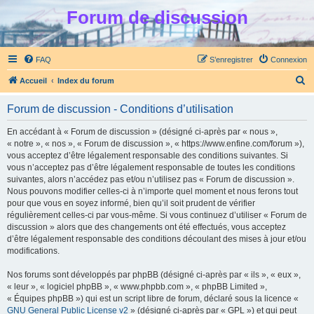
Forum de discussion
FAQ
S’enregistrer
Connexion
R
Accueil
Index du forum
e
Forum de discussion - Conditions d’utilisation
c
h
En accédant à « Forum de discussion » (désigné ci-après par « nous »,
« notre », « nos », « Forum de discussion », « https://www.enfine.com/forum »),
e
vous acceptez d’être légalement responsable des conditions suivantes. Si
r
vous n’acceptez pas d’être légalement responsable de toutes les conditions
suivantes, alors n’accédez pas et/ou n’utilisez pas « Forum de discussion ».
c
Nous pouvons modifier celles-ci à n’importe quel moment et nous ferons tout
h
pour que vous en soyez informé, bien qu’il soit prudent de vérifier
régulièrement celles-ci par vous-même. Si vous continuez d’utiliser « Forum de
e
discussion » alors que des changements ont été effectués, vous acceptez
r
d’être légalement responsable des conditions découlant des mises à jour et/ou
modifications.
Nos forums sont développés par phpBB (désigné ci-après par « ils », « eux »,
« leur », « logiciel phpBB », « www.phpbb.com », « phpBB Limited »,
« Équipes phpBB ») qui est un script libre de forum, déclaré sous la licence «
GNU General Public License v2
» (désigné ci-après par « GPL ») et qui peut