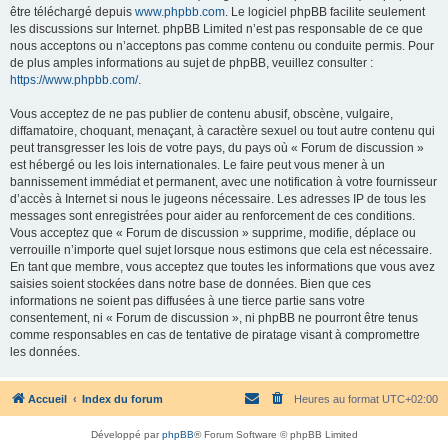
être téléchargé depuis
www.phpbb.com
. Le logiciel phpBB facilite seulement
les discussions sur Internet. phpBB Limited n’est pas responsable de ce que
nous acceptons ou n’acceptons pas comme contenu ou conduite permis. Pour
de plus amples informations au sujet de phpBB, veuillez consulter :
https://www.phpbb.com/
.
Vous acceptez de ne pas publier de contenu abusif, obscène, vulgaire,
diffamatoire, choquant, menaçant, à caractère sexuel ou tout autre contenu qui
peut transgresser les lois de votre pays, du pays où « Forum de discussion »
est hébergé ou les lois internationales. Le faire peut vous mener à un
bannissement immédiat et permanent, avec une notification à votre fournisseur
d’accès à Internet si nous le jugeons nécessaire. Les adresses IP de tous les
messages sont enregistrées pour aider au renforcement de ces conditions.
Vous acceptez que « Forum de discussion » supprime, modifie, déplace ou
verrouille n’importe quel sujet lorsque nous estimons que cela est nécessaire.
En tant que membre, vous acceptez que toutes les informations que vous avez
saisies soient stockées dans notre base de données. Bien que ces
informations ne soient pas diffusées à une tierce partie sans votre
consentement, ni « Forum de discussion », ni phpBB ne pourront être tenus
comme responsables en cas de tentative de piratage visant à compromettre
les données.
Accueil
Index du forum
Heures au format
UTC+02:00
Développé par
phpBB
® Forum Software © phpBB Limited