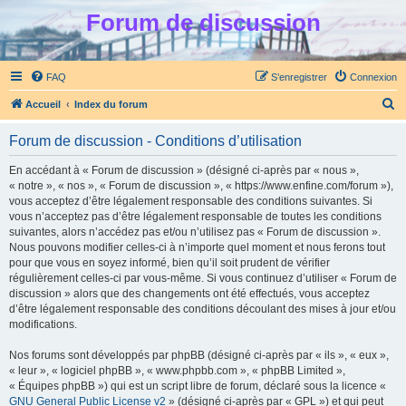
Forum de discussion
FAQ
S’enregistrer
Connexion
R
Accueil
Index du forum
e
Forum de discussion - Conditions d’utilisation
c
h
En accédant à « Forum de discussion » (désigné ci-après par « nous »,
« notre », « nos », « Forum de discussion », « https://www.enfine.com/forum »),
e
vous acceptez d’être légalement responsable des conditions suivantes. Si
r
vous n’acceptez pas d’être légalement responsable de toutes les conditions
suivantes, alors n’accédez pas et/ou n’utilisez pas « Forum de discussion ».
c
Nous pouvons modifier celles-ci à n’importe quel moment et nous ferons tout
h
pour que vous en soyez informé, bien qu’il soit prudent de vérifier
régulièrement celles-ci par vous-même. Si vous continuez d’utiliser « Forum de
e
discussion » alors que des changements ont été effectués, vous acceptez
r
d’être légalement responsable des conditions découlant des mises à jour et/ou
modifications.
Nos forums sont développés par phpBB (désigné ci-après par « ils », « eux »,
« leur », « logiciel phpBB », « www.phpbb.com », « phpBB Limited »,
« Équipes phpBB ») qui est un script libre de forum, déclaré sous la licence «
GNU General Public License v2
» (désigné ci-après par « GPL ») et qui peut