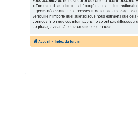
Vous acceptez de ne pas publier de contenu abusif, obscène, vu
« Forum de discussion » est hébergé ou les lois internationales
jugeons nécessaire. Les adresses IP de tous les messages son
verrouille n’importe quel sujet lorsque nous estimons que cela
données. Bien que ces informations ne soient pas diffusées à 
de piratage visant à compromettre les données.
Accueil
Index du forum