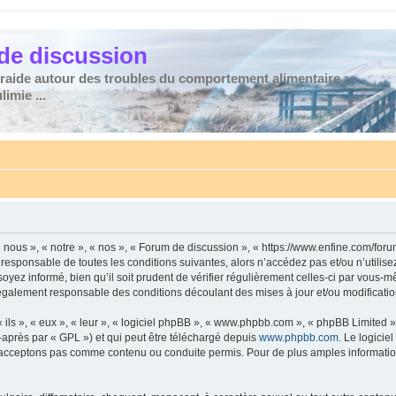
de discussion
traide autour des troubles du comportement alimentaire :
imie ...
nous », « notre », « nos », « Forum de discussion », « https://www.enfine.com/for
 responsable de toutes les conditions suivantes, alors n’accédez pas et/ou n’utilis
yez informé, bien qu’il soit prudent de vérifier régulièrement celles-ci par vous-m
également responsable des conditions découlant des mises à jour et/ou modificatio
ls », « eux », « leur », « logiciel phpBB », « www.phpbb.com », « phpBB Limited »,
-après par « GPL ») et qui peut être téléchargé depuis
www.phpbb.com
. Le logicie
acceptons pas comme contenu ou conduite permis. Pour de plus amples informations