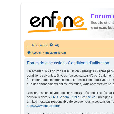
Forum 
Ecoute et en
anorexie, boul
Accès rapide
FAQ
Accueil
Index du forum
Forum de discussion - Conditions d’utilisation
En accédant à « Forum de discussion » (désigné ci-après par « 
conditions suivantes. Si vous n’acceptez pas d’être légalement
à n’importe quel moment et nous ferons tout pour que vous en so
que des changements ont été effectués, vous acceptez d’être l
Nos forums sont développés par phpBB (désigné ci-après par « i
sous la licence «
GNU General Public License v2
» (désigné ci
Limited n’est pas responsable de ce que nous acceptons ou n’
https://www.phpbb.com/
.