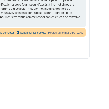
qui peut transgresser les lois de votre pays, du pays où
ication à votre fournisseur d’accès à Internet si nous le
 Forum de discussion » supprime, modifie, déplace ou
e vous avez saisies soient stockées dans notre base de
e pourront être tenus comme responsables en cas de tentative
s contacter
Supprimer les cookies
Heures au format
UTC+02:00