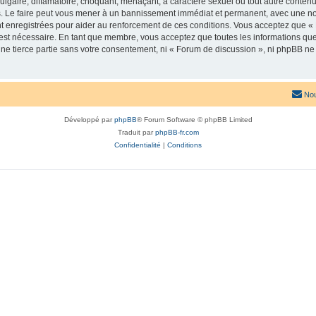
lgaire, diffamatoire, choquant, menaçant, à caractère sexuel ou tout autre contenu 
. Le faire peut vous mener à un bannissement immédiat et permanent, avec une notif
t enregistrées pour aider au renforcement de ces conditions. Vous acceptez que «
 est nécessaire. En tant que membre, vous acceptez que toutes les informations qu
une tierce partie sans votre consentement, ni « Forum de discussion », ni phpBB n
Nou
Développé par
phpBB
® Forum Software © phpBB Limited
Traduit par
phpBB-fr.com
Confidentialité
|
Conditions