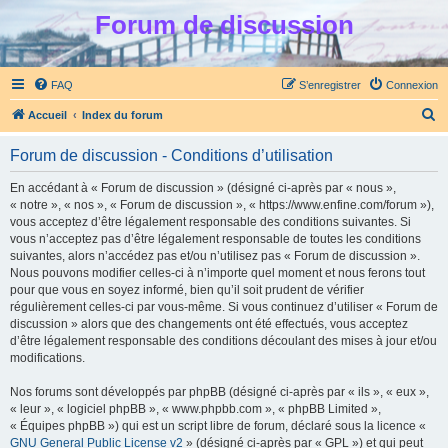
Forum de discussion
FAQ
S’enregistrer
Connexion
R
Accueil
Index du forum
e
Forum de discussion - Conditions d’utilisation
c
h
En accédant à « Forum de discussion » (désigné ci-après par « nous »,
« notre », « nos », « Forum de discussion », « https://www.enfine.com/forum »),
e
vous acceptez d’être légalement responsable des conditions suivantes. Si
r
vous n’acceptez pas d’être légalement responsable de toutes les conditions
suivantes, alors n’accédez pas et/ou n’utilisez pas « Forum de discussion ».
c
Nous pouvons modifier celles-ci à n’importe quel moment et nous ferons tout
h
pour que vous en soyez informé, bien qu’il soit prudent de vérifier
régulièrement celles-ci par vous-même. Si vous continuez d’utiliser « Forum de
e
discussion » alors que des changements ont été effectués, vous acceptez
r
d’être légalement responsable des conditions découlant des mises à jour et/ou
modifications.
Nos forums sont développés par phpBB (désigné ci-après par « ils », « eux »,
« leur », « logiciel phpBB », « www.phpbb.com », « phpBB Limited »,
« Équipes phpBB ») qui est un script libre de forum, déclaré sous la licence «
GNU General Public License v2
» (désigné ci-après par « GPL ») et qui peut