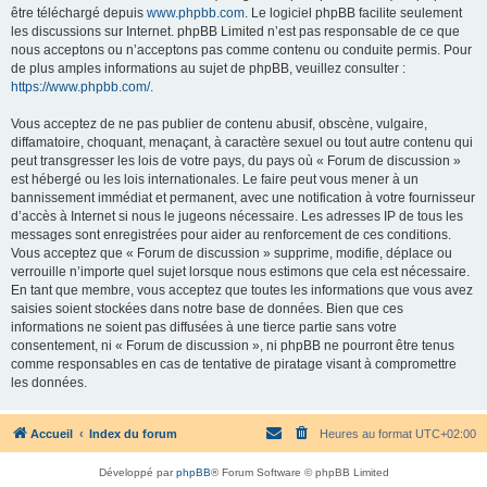
être téléchargé depuis
www.phpbb.com
. Le logiciel phpBB facilite seulement
les discussions sur Internet. phpBB Limited n’est pas responsable de ce que
nous acceptons ou n’acceptons pas comme contenu ou conduite permis. Pour
de plus amples informations au sujet de phpBB, veuillez consulter :
https://www.phpbb.com/
.
Vous acceptez de ne pas publier de contenu abusif, obscène, vulgaire,
diffamatoire, choquant, menaçant, à caractère sexuel ou tout autre contenu qui
peut transgresser les lois de votre pays, du pays où « Forum de discussion »
est hébergé ou les lois internationales. Le faire peut vous mener à un
bannissement immédiat et permanent, avec une notification à votre fournisseur
d’accès à Internet si nous le jugeons nécessaire. Les adresses IP de tous les
messages sont enregistrées pour aider au renforcement de ces conditions.
Vous acceptez que « Forum de discussion » supprime, modifie, déplace ou
verrouille n’importe quel sujet lorsque nous estimons que cela est nécessaire.
En tant que membre, vous acceptez que toutes les informations que vous avez
saisies soient stockées dans notre base de données. Bien que ces
informations ne soient pas diffusées à une tierce partie sans votre
consentement, ni « Forum de discussion », ni phpBB ne pourront être tenus
comme responsables en cas de tentative de piratage visant à compromettre
les données.
Accueil
Index du forum
Heures au format
UTC+02:00
Développé par
phpBB
® Forum Software © phpBB Limited