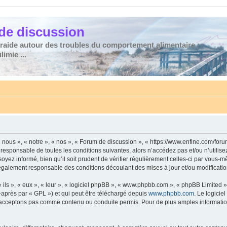
de discussion
traide autour des troubles du comportement alimentaire :
imie ...
nous », « notre », « nos », « Forum de discussion », « https://www.enfine.com/for
 responsable de toutes les conditions suivantes, alors n’accédez pas et/ou n’utilis
yez informé, bien qu’il soit prudent de vérifier régulièrement celles-ci par vous-m
également responsable des conditions découlant des mises à jour et/ou modificatio
ls », « eux », « leur », « logiciel phpBB », « www.phpbb.com », « phpBB Limited »,
-après par « GPL ») et qui peut être téléchargé depuis
www.phpbb.com
. Le logicie
acceptons pas comme contenu ou conduite permis. Pour de plus amples informations