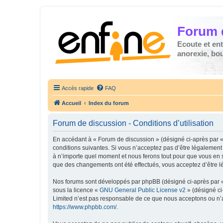
Forum 
Ecoute et en
anorexie, boul
Accès rapide
FAQ
Accueil
Index du forum
Forum de discussion - Conditions d’utilisation
En accédant à « Forum de discussion » (désigné ci-après par « 
conditions suivantes. Si vous n’acceptez pas d’être légalement
à n’importe quel moment et nous ferons tout pour que vous en so
que des changements ont été effectués, vous acceptez d’être l
Nos forums sont développés par phpBB (désigné ci-après par « i
sous la licence «
GNU General Public License v2
» (désigné ci
Limited n’est pas responsable de ce que nous acceptons ou n’
https://www.phpbb.com/
.