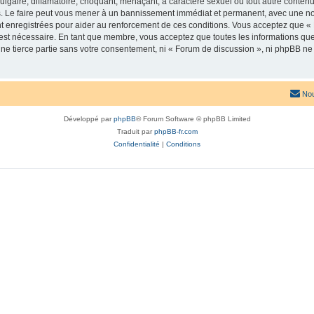
lgaire, diffamatoire, choquant, menaçant, à caractère sexuel ou tout autre contenu 
. Le faire peut vous mener à un bannissement immédiat et permanent, avec une notif
t enregistrées pour aider au renforcement de ces conditions. Vous acceptez que «
 est nécessaire. En tant que membre, vous acceptez que toutes les informations qu
une tierce partie sans votre consentement, ni « Forum de discussion », ni phpBB n
Nou
Développé par
phpBB
® Forum Software © phpBB Limited
Traduit par
phpBB-fr.com
Confidentialité
|
Conditions