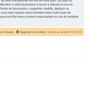
qui peut transgresser les lois de votre pays, du pays où
ication à votre fournisseur d’accès à Internet si nous le
 Forum de discussion » supprime, modifie, déplace ou
e vous avez saisies soient stockées dans notre base de
e pourront être tenus comme responsables en cas de tentative
s contacter
Supprimer les cookies
Heures au format
UTC+02:00