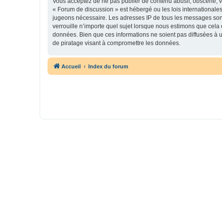
Vous acceptez de ne pas publier de contenu abusif, obscène, vu
« Forum de discussion » est hébergé ou les lois internationales
jugeons nécessaire. Les adresses IP de tous les messages son
verrouille n’importe quel sujet lorsque nous estimons que cela
données. Bien que ces informations ne soient pas diffusées à 
de piratage visant à compromettre les données.
Accueil
Index du forum