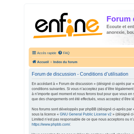
Forum 
Ecoute et en
anorexie, boul
Accès rapide
FAQ
Accueil
Index du forum
Forum de discussion - Conditions d’utilisation
En accédant à « Forum de discussion » (désigné ci-après par « 
conditions suivantes. Si vous n’acceptez pas d’être légalement
à n’importe quel moment et nous ferons tout pour que vous en so
que des changements ont été effectués, vous acceptez d’être l
Nos forums sont développés par phpBB (désigné ci-après par « i
sous la licence «
GNU General Public License v2
» (désigné ci
Limited n’est pas responsable de ce que nous acceptons ou n’
https://www.phpbb.com/
.