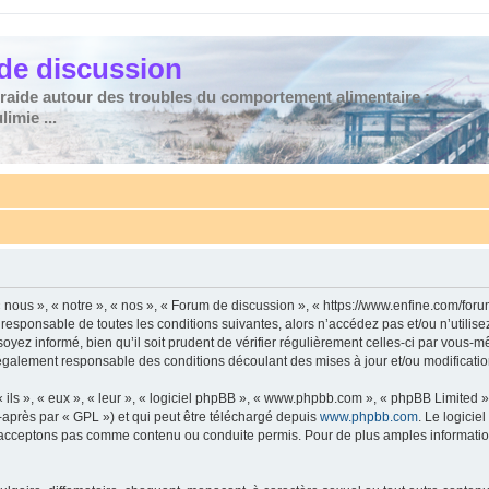
de discussion
traide autour des troubles du comportement alimentaire :
imie ...
nous », « notre », « nos », « Forum de discussion », « https://www.enfine.com/for
 responsable de toutes les conditions suivantes, alors n’accédez pas et/ou n’utilis
yez informé, bien qu’il soit prudent de vérifier régulièrement celles-ci par vous-m
également responsable des conditions découlant des mises à jour et/ou modificatio
ls », « eux », « leur », « logiciel phpBB », « www.phpbb.com », « phpBB Limited »,
-après par « GPL ») et qui peut être téléchargé depuis
www.phpbb.com
. Le logicie
acceptons pas comme contenu ou conduite permis. Pour de plus amples informations