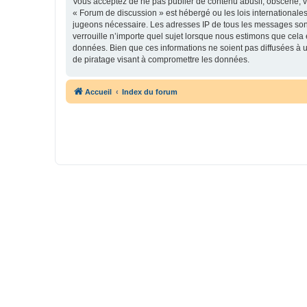
Vous acceptez de ne pas publier de contenu abusif, obscène, vu
« Forum de discussion » est hébergé ou les lois internationales
jugeons nécessaire. Les adresses IP de tous les messages son
verrouille n’importe quel sujet lorsque nous estimons que cela
données. Bien que ces informations ne soient pas diffusées à 
de piratage visant à compromettre les données.
Accueil
Index du forum