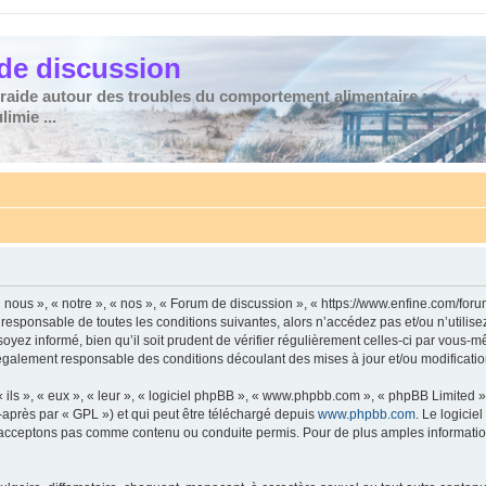
de discussion
traide autour des troubles du comportement alimentaire :
imie ...
nous », « notre », « nos », « Forum de discussion », « https://www.enfine.com/for
 responsable de toutes les conditions suivantes, alors n’accédez pas et/ou n’utilis
yez informé, bien qu’il soit prudent de vérifier régulièrement celles-ci par vous-m
également responsable des conditions découlant des mises à jour et/ou modificatio
ls », « eux », « leur », « logiciel phpBB », « www.phpbb.com », « phpBB Limited »,
-après par « GPL ») et qui peut être téléchargé depuis
www.phpbb.com
. Le logicie
acceptons pas comme contenu ou conduite permis. Pour de plus amples informations