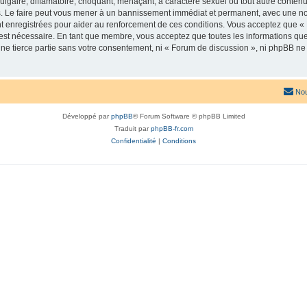
lgaire, diffamatoire, choquant, menaçant, à caractère sexuel ou tout autre contenu 
. Le faire peut vous mener à un bannissement immédiat et permanent, avec une notif
t enregistrées pour aider au renforcement de ces conditions. Vous acceptez que «
 est nécessaire. En tant que membre, vous acceptez que toutes les informations qu
une tierce partie sans votre consentement, ni « Forum de discussion », ni phpBB n
Nou
Développé par
phpBB
® Forum Software © phpBB Limited
Traduit par
phpBB-fr.com
Confidentialité
|
Conditions