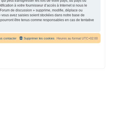
qui peut transgresser les lois de votre pays, du pays où
ication à votre fournisseur d’accès à Internet si nous le
 Forum de discussion » supprime, modifie, déplace ou
e vous avez saisies soient stockées dans notre base de
e pourront être tenus comme responsables en cas de tentative
s contacter
Supprimer les cookies
Heures au format
UTC+02:00