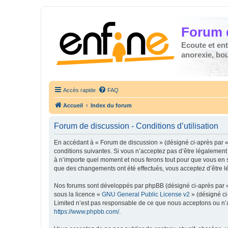
Forum 
Ecoute et en
anorexie, boul
Accès rapide
FAQ
Accueil
Index du forum
Forum de discussion - Conditions d’utilisation
En accédant à « Forum de discussion » (désigné ci-après par « 
conditions suivantes. Si vous n’acceptez pas d’être légalement
à n’importe quel moment et nous ferons tout pour que vous en so
que des changements ont été effectués, vous acceptez d’être l
Nos forums sont développés par phpBB (désigné ci-après par « i
sous la licence «
GNU General Public License v2
» (désigné ci
Limited n’est pas responsable de ce que nous acceptons ou n’
https://www.phpbb.com/
.