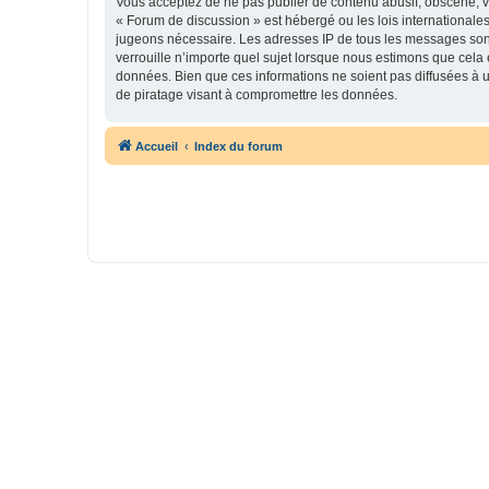
Vous acceptez de ne pas publier de contenu abusif, obscène, vu
« Forum de discussion » est hébergé ou les lois internationales
jugeons nécessaire. Les adresses IP de tous les messages son
verrouille n’importe quel sujet lorsque nous estimons que cela
données. Bien que ces informations ne soient pas diffusées à 
de piratage visant à compromettre les données.
Accueil
Index du forum