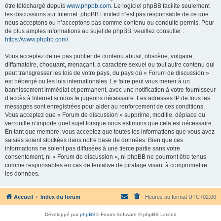
être téléchargé depuis
www.phpbb.com
. Le logiciel phpBB facilite seulement
les discussions sur Internet. phpBB Limited n’est pas responsable de ce que
nous acceptons ou n’acceptons pas comme contenu ou conduite permis. Pour
de plus amples informations au sujet de phpBB, veuillez consulter :
https://www.phpbb.com/
.
Vous acceptez de ne pas publier de contenu abusif, obscène, vulgaire,
diffamatoire, choquant, menaçant, à caractère sexuel ou tout autre contenu qui
peut transgresser les lois de votre pays, du pays où « Forum de discussion »
est hébergé ou les lois internationales. Le faire peut vous mener à un
bannissement immédiat et permanent, avec une notification à votre fournisseur
d’accès à Internet si nous le jugeons nécessaire. Les adresses IP de tous les
messages sont enregistrées pour aider au renforcement de ces conditions.
Vous acceptez que « Forum de discussion » supprime, modifie, déplace ou
verrouille n’importe quel sujet lorsque nous estimons que cela est nécessaire.
En tant que membre, vous acceptez que toutes les informations que vous avez
saisies soient stockées dans notre base de données. Bien que ces
informations ne soient pas diffusées à une tierce partie sans votre
consentement, ni « Forum de discussion », ni phpBB ne pourront être tenus
comme responsables en cas de tentative de piratage visant à compromettre
les données.
Accueil
Index du forum
Heures au format
UTC+02:00
Développé par
phpBB
® Forum Software © phpBB Limited