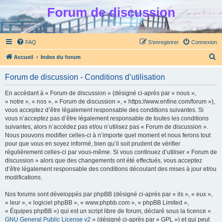
Forum de discussion
FAQ
S’enregistrer
Connexion
R
Accueil
Index du forum
e
Forum de discussion - Conditions d’utilisation
c
h
En accédant à « Forum de discussion » (désigné ci-après par « nous »,
« notre », « nos », « Forum de discussion », « https://www.enfine.com/forum »),
e
vous acceptez d’être légalement responsable des conditions suivantes. Si
r
vous n’acceptez pas d’être légalement responsable de toutes les conditions
suivantes, alors n’accédez pas et/ou n’utilisez pas « Forum de discussion ».
c
Nous pouvons modifier celles-ci à n’importe quel moment et nous ferons tout
h
pour que vous en soyez informé, bien qu’il soit prudent de vérifier
régulièrement celles-ci par vous-même. Si vous continuez d’utiliser « Forum de
e
discussion » alors que des changements ont été effectués, vous acceptez
r
d’être légalement responsable des conditions découlant des mises à jour et/ou
modifications.
Nos forums sont développés par phpBB (désigné ci-après par « ils », « eux »,
« leur », « logiciel phpBB », « www.phpbb.com », « phpBB Limited »,
« Équipes phpBB ») qui est un script libre de forum, déclaré sous la licence «
GNU General Public License v2
» (désigné ci-après par « GPL ») et qui peut