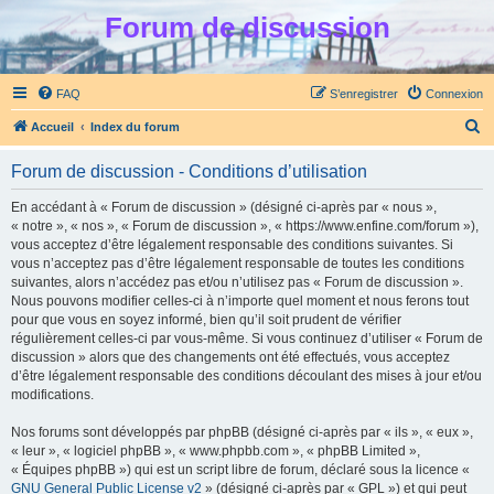
Forum de discussion
FAQ
S’enregistrer
Connexion
R
Accueil
Index du forum
e
Forum de discussion - Conditions d’utilisation
c
h
En accédant à « Forum de discussion » (désigné ci-après par « nous »,
« notre », « nos », « Forum de discussion », « https://www.enfine.com/forum »),
e
vous acceptez d’être légalement responsable des conditions suivantes. Si
r
vous n’acceptez pas d’être légalement responsable de toutes les conditions
suivantes, alors n’accédez pas et/ou n’utilisez pas « Forum de discussion ».
c
Nous pouvons modifier celles-ci à n’importe quel moment et nous ferons tout
h
pour que vous en soyez informé, bien qu’il soit prudent de vérifier
régulièrement celles-ci par vous-même. Si vous continuez d’utiliser « Forum de
e
discussion » alors que des changements ont été effectués, vous acceptez
r
d’être légalement responsable des conditions découlant des mises à jour et/ou
modifications.
Nos forums sont développés par phpBB (désigné ci-après par « ils », « eux »,
« leur », « logiciel phpBB », « www.phpbb.com », « phpBB Limited »,
« Équipes phpBB ») qui est un script libre de forum, déclaré sous la licence «
GNU General Public License v2
» (désigné ci-après par « GPL ») et qui peut