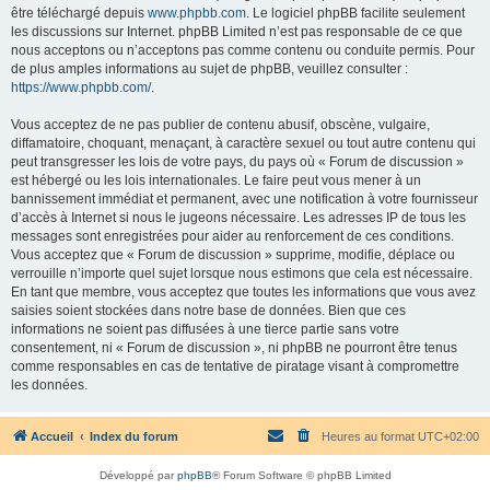
être téléchargé depuis
www.phpbb.com
. Le logiciel phpBB facilite seulement
les discussions sur Internet. phpBB Limited n’est pas responsable de ce que
nous acceptons ou n’acceptons pas comme contenu ou conduite permis. Pour
de plus amples informations au sujet de phpBB, veuillez consulter :
https://www.phpbb.com/
.
Vous acceptez de ne pas publier de contenu abusif, obscène, vulgaire,
diffamatoire, choquant, menaçant, à caractère sexuel ou tout autre contenu qui
peut transgresser les lois de votre pays, du pays où « Forum de discussion »
est hébergé ou les lois internationales. Le faire peut vous mener à un
bannissement immédiat et permanent, avec une notification à votre fournisseur
d’accès à Internet si nous le jugeons nécessaire. Les adresses IP de tous les
messages sont enregistrées pour aider au renforcement de ces conditions.
Vous acceptez que « Forum de discussion » supprime, modifie, déplace ou
verrouille n’importe quel sujet lorsque nous estimons que cela est nécessaire.
En tant que membre, vous acceptez que toutes les informations que vous avez
saisies soient stockées dans notre base de données. Bien que ces
informations ne soient pas diffusées à une tierce partie sans votre
consentement, ni « Forum de discussion », ni phpBB ne pourront être tenus
comme responsables en cas de tentative de piratage visant à compromettre
les données.
Accueil
Index du forum
Heures au format
UTC+02:00
Développé par
phpBB
® Forum Software © phpBB Limited