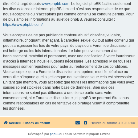
être téléchargé depuis
www.phpbb.com
. Le logiciel phpBB facilite seulement
les discussions sur Internet. phpBB Limited n’est pas responsable de ce que
nous acceptons ou n’acceptons pas comme contenu ou conduite permis. Pour
de plus amples informations au sujet de phpBB, veuillez consulter :
https://www.phpbb.com/
.
Vous acceptez de ne pas publier de contenu abusif, obscène, vulgaire,
diffamatoire, choquant, menaçant, à caractère sexuel ou tout autre contenu qui
peut transgresser les lois de votre pays, du pays où « Forum de discussion »
est hébergé ou les lois internationales. Le faire peut vous mener à un
bannissement immédiat et permanent, avec une notification à votre fournisseur
d’accès à Internet si nous le jugeons nécessaire. Les adresses IP de tous les
messages sont enregistrées pour aider au renforcement de ces conditions.
Vous acceptez que « Forum de discussion » supprime, modifie, déplace ou
verrouille n’importe quel sujet lorsque nous estimons que cela est nécessaire.
En tant que membre, vous acceptez que toutes les informations que vous avez
saisies soient stockées dans notre base de données. Bien que ces
informations ne soient pas diffusées à une tierce partie sans votre
consentement, ni « Forum de discussion », ni phpBB ne pourront être tenus
comme responsables en cas de tentative de piratage visant à compromettre
les données.
Accueil
Index du forum
Heures au format
UTC+02:00
Développé par
phpBB
® Forum Software © phpBB Limited