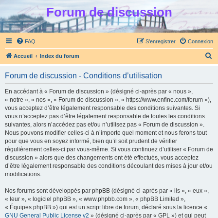
Forum de discussion
FAQ
S’enregistrer
Connexion
R
Accueil
Index du forum
e
Forum de discussion - Conditions d’utilisation
c
h
En accédant à « Forum de discussion » (désigné ci-après par « nous »,
« notre », « nos », « Forum de discussion », « https://www.enfine.com/forum »),
e
vous acceptez d’être légalement responsable des conditions suivantes. Si
r
vous n’acceptez pas d’être légalement responsable de toutes les conditions
suivantes, alors n’accédez pas et/ou n’utilisez pas « Forum de discussion ».
c
Nous pouvons modifier celles-ci à n’importe quel moment et nous ferons tout
h
pour que vous en soyez informé, bien qu’il soit prudent de vérifier
régulièrement celles-ci par vous-même. Si vous continuez d’utiliser « Forum de
e
discussion » alors que des changements ont été effectués, vous acceptez
r
d’être légalement responsable des conditions découlant des mises à jour et/ou
modifications.
Nos forums sont développés par phpBB (désigné ci-après par « ils », « eux »,
« leur », « logiciel phpBB », « www.phpbb.com », « phpBB Limited »,
« Équipes phpBB ») qui est un script libre de forum, déclaré sous la licence «
GNU General Public License v2
» (désigné ci-après par « GPL ») et qui peut