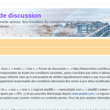
de discussion
traide autour des troubles du comportement alimentaire :
imie ...
nous », « notre », « nos », « Forum de discussion », « https://www.enfine.com/for
 responsable de toutes les conditions suivantes, alors n’accédez pas et/ou n’utilis
yez informé, bien qu’il soit prudent de vérifier régulièrement celles-ci par vous-m
également responsable des conditions découlant des mises à jour et/ou modificatio
ls », « eux », « leur », « logiciel phpBB », « www.phpbb.com », « phpBB Limited »,
-après par « GPL ») et qui peut être téléchargé depuis
www.phpbb.com
. Le logicie
acceptons pas comme contenu ou conduite permis. Pour de plus amples informations