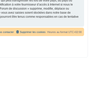
qui peut transgresser les lois de votre pays, du pays où
ication à votre fournisseur d’accès à Internet si nous le
 Forum de discussion » supprime, modifie, déplace ou
e vous avez saisies soient stockées dans notre base de
e pourront être tenus comme responsables en cas de tentative
s contacter
Supprimer les cookies
Heures au format
UTC+02:00