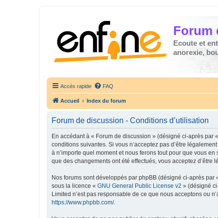
Forum 
Ecoute et en
anorexie, boul
Accès rapide
FAQ
Accueil
Index du forum
Forum de discussion - Conditions d’utilisation
En accédant à « Forum de discussion » (désigné ci-après par « 
conditions suivantes. Si vous n’acceptez pas d’être légalement
à n’importe quel moment et nous ferons tout pour que vous en so
que des changements ont été effectués, vous acceptez d’être l
Nos forums sont développés par phpBB (désigné ci-après par « i
sous la licence «
GNU General Public License v2
» (désigné ci
Limited n’est pas responsable de ce que nous acceptons ou n’
https://www.phpbb.com/
.