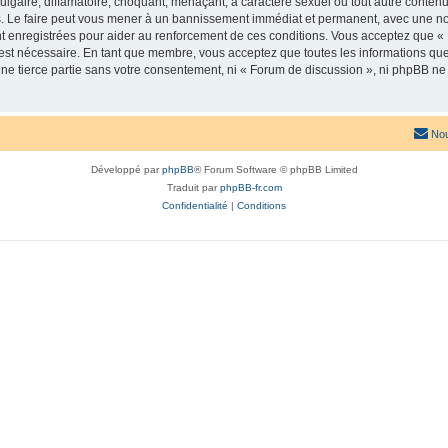
lgaire, diffamatoire, choquant, menaçant, à caractère sexuel ou tout autre contenu 
. Le faire peut vous mener à un bannissement immédiat et permanent, avec une notif
t enregistrées pour aider au renforcement de ces conditions. Vous acceptez que «
 est nécessaire. En tant que membre, vous acceptez que toutes les informations qu
une tierce partie sans votre consentement, ni « Forum de discussion », ni phpBB n
Nou
Développé par
phpBB
® Forum Software © phpBB Limited
Traduit par
phpBB-fr.com
Confidentialité
|
Conditions