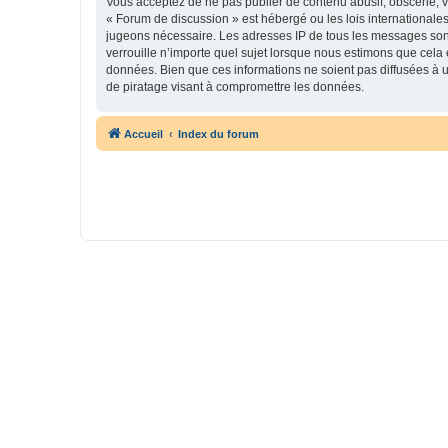
Vous acceptez de ne pas publier de contenu abusif, obscène, vu
« Forum de discussion » est hébergé ou les lois internationales
jugeons nécessaire. Les adresses IP de tous les messages son
verrouille n’importe quel sujet lorsque nous estimons que cela
données. Bien que ces informations ne soient pas diffusées à 
de piratage visant à compromettre les données.
Accueil
Index du forum