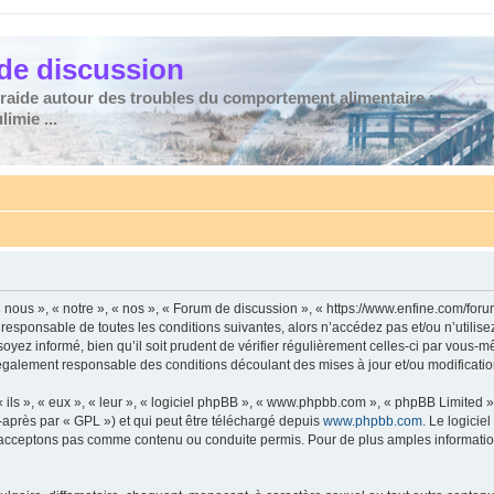
de discussion
traide autour des troubles du comportement alimentaire :
imie ...
nous », « notre », « nos », « Forum de discussion », « https://www.enfine.com/for
 responsable de toutes les conditions suivantes, alors n’accédez pas et/ou n’utilis
yez informé, bien qu’il soit prudent de vérifier régulièrement celles-ci par vous-m
également responsable des conditions découlant des mises à jour et/ou modificatio
ls », « eux », « leur », « logiciel phpBB », « www.phpbb.com », « phpBB Limited »,
-après par « GPL ») et qui peut être téléchargé depuis
www.phpbb.com
. Le logicie
acceptons pas comme contenu ou conduite permis. Pour de plus amples informations