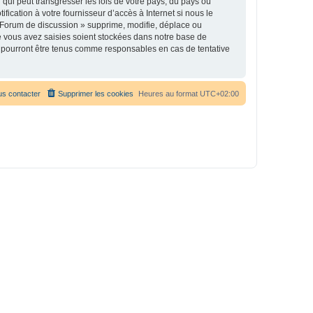
qui peut transgresser les lois de votre pays, du pays où
ication à votre fournisseur d’accès à Internet si nous le
 Forum de discussion » supprime, modifie, déplace ou
e vous avez saisies soient stockées dans notre base de
e pourront être tenus comme responsables en cas de tentative
s contacter
Supprimer les cookies
Heures au format
UTC+02:00