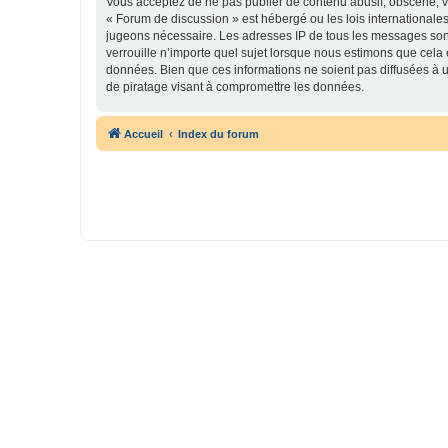
Vous acceptez de ne pas publier de contenu abusif, obscène, vu
« Forum de discussion » est hébergé ou les lois internationales
jugeons nécessaire. Les adresses IP de tous les messages son
verrouille n’importe quel sujet lorsque nous estimons que cela
données. Bien que ces informations ne soient pas diffusées à 
de piratage visant à compromettre les données.
Accueil
Index du forum