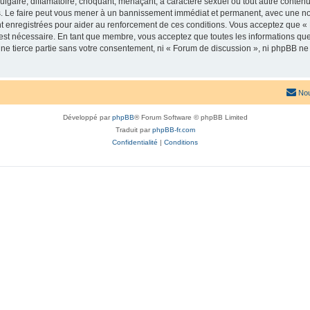
lgaire, diffamatoire, choquant, menaçant, à caractère sexuel ou tout autre contenu 
. Le faire peut vous mener à un bannissement immédiat et permanent, avec une notif
t enregistrées pour aider au renforcement de ces conditions. Vous acceptez que «
 est nécessaire. En tant que membre, vous acceptez que toutes les informations qu
une tierce partie sans votre consentement, ni « Forum de discussion », ni phpBB n
Nou
Développé par
phpBB
® Forum Software © phpBB Limited
Traduit par
phpBB-fr.com
Confidentialité
|
Conditions