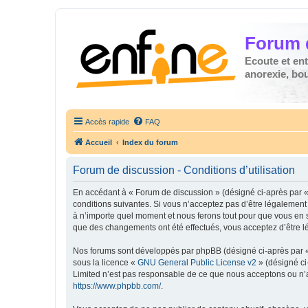
Forum 
Ecoute et en
anorexie, boul
Accès rapide
FAQ
Accueil
Index du forum
Forum de discussion - Conditions d’utilisation
En accédant à « Forum de discussion » (désigné ci-après par « 
conditions suivantes. Si vous n’acceptez pas d’être légalement
à n’importe quel moment et nous ferons tout pour que vous en so
que des changements ont été effectués, vous acceptez d’être l
Nos forums sont développés par phpBB (désigné ci-après par « i
sous la licence «
GNU General Public License v2
» (désigné ci
Limited n’est pas responsable de ce que nous acceptons ou n’
https://www.phpbb.com/
.