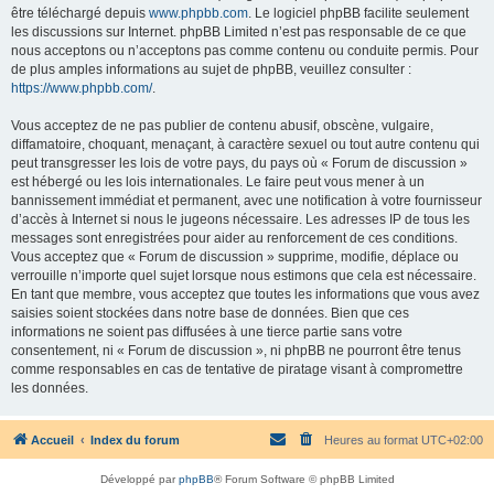
être téléchargé depuis
www.phpbb.com
. Le logiciel phpBB facilite seulement
les discussions sur Internet. phpBB Limited n’est pas responsable de ce que
nous acceptons ou n’acceptons pas comme contenu ou conduite permis. Pour
de plus amples informations au sujet de phpBB, veuillez consulter :
https://www.phpbb.com/
.
Vous acceptez de ne pas publier de contenu abusif, obscène, vulgaire,
diffamatoire, choquant, menaçant, à caractère sexuel ou tout autre contenu qui
peut transgresser les lois de votre pays, du pays où « Forum de discussion »
est hébergé ou les lois internationales. Le faire peut vous mener à un
bannissement immédiat et permanent, avec une notification à votre fournisseur
d’accès à Internet si nous le jugeons nécessaire. Les adresses IP de tous les
messages sont enregistrées pour aider au renforcement de ces conditions.
Vous acceptez que « Forum de discussion » supprime, modifie, déplace ou
verrouille n’importe quel sujet lorsque nous estimons que cela est nécessaire.
En tant que membre, vous acceptez que toutes les informations que vous avez
saisies soient stockées dans notre base de données. Bien que ces
informations ne soient pas diffusées à une tierce partie sans votre
consentement, ni « Forum de discussion », ni phpBB ne pourront être tenus
comme responsables en cas de tentative de piratage visant à compromettre
les données.
Accueil
Index du forum
Heures au format
UTC+02:00
Développé par
phpBB
® Forum Software © phpBB Limited