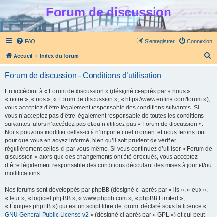
Forum de discussion
FAQ
S’enregistrer
Connexion
R
Accueil
Index du forum
e
Forum de discussion - Conditions d’utilisation
c
h
En accédant à « Forum de discussion » (désigné ci-après par « nous »,
« notre », « nos », « Forum de discussion », « https://www.enfine.com/forum »),
e
vous acceptez d’être légalement responsable des conditions suivantes. Si
r
vous n’acceptez pas d’être légalement responsable de toutes les conditions
suivantes, alors n’accédez pas et/ou n’utilisez pas « Forum de discussion ».
c
Nous pouvons modifier celles-ci à n’importe quel moment et nous ferons tout
h
pour que vous en soyez informé, bien qu’il soit prudent de vérifier
régulièrement celles-ci par vous-même. Si vous continuez d’utiliser « Forum de
e
discussion » alors que des changements ont été effectués, vous acceptez
r
d’être légalement responsable des conditions découlant des mises à jour et/ou
modifications.
Nos forums sont développés par phpBB (désigné ci-après par « ils », « eux »,
« leur », « logiciel phpBB », « www.phpbb.com », « phpBB Limited »,
« Équipes phpBB ») qui est un script libre de forum, déclaré sous la licence «
GNU General Public License v2
» (désigné ci-après par « GPL ») et qui peut