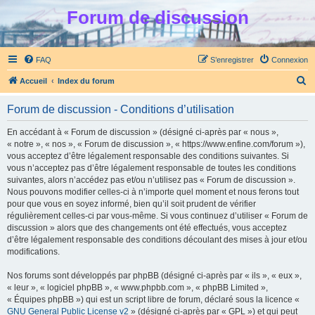
Forum de discussion
FAQ
S’enregistrer
Connexion
R
Accueil
Index du forum
e
Forum de discussion - Conditions d’utilisation
c
h
En accédant à « Forum de discussion » (désigné ci-après par « nous »,
« notre », « nos », « Forum de discussion », « https://www.enfine.com/forum »),
e
vous acceptez d’être légalement responsable des conditions suivantes. Si
r
vous n’acceptez pas d’être légalement responsable de toutes les conditions
suivantes, alors n’accédez pas et/ou n’utilisez pas « Forum de discussion ».
c
Nous pouvons modifier celles-ci à n’importe quel moment et nous ferons tout
h
pour que vous en soyez informé, bien qu’il soit prudent de vérifier
régulièrement celles-ci par vous-même. Si vous continuez d’utiliser « Forum de
e
discussion » alors que des changements ont été effectués, vous acceptez
r
d’être légalement responsable des conditions découlant des mises à jour et/ou
modifications.
Nos forums sont développés par phpBB (désigné ci-après par « ils », « eux »,
« leur », « logiciel phpBB », « www.phpbb.com », « phpBB Limited »,
« Équipes phpBB ») qui est un script libre de forum, déclaré sous la licence «
GNU General Public License v2
» (désigné ci-après par « GPL ») et qui peut