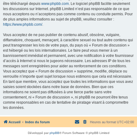
être téléchargé depuis
www.phpbb.com
. Le logiciel phpBB facilite seulement
les discussions sur Internet. phpBB Limited n’est pas responsable de ce que
nous acceptons ou n’acceptons pas comme contenu ou conduite permis. Pour
de plus amples informations au sujet de phpBB, veuillez consulter :
https://www.phpbb.com/
.
Vous acceptez de ne pas publier de contenu abusif, obscène, vulgaire,
diffamatoire, choquant, menaçant, à caractère sexuel ou tout autre contenu qui
peut transgresser les lois de votre pays, du pays où « Forum de discussion »
est hébergé ou les lois internationales. Le faire peut vous mener à un
bannissement immédiat et permanent, avec une notification à votre fournisseur
d’accès à Internet si nous le jugeons nécessaire. Les adresses IP de tous les
messages sont enregistrées pour aider au renforcement de ces conditions.
Vous acceptez que « Forum de discussion » supprime, modifie, déplace ou
verrouille n’importe quel sujet lorsque nous estimons que cela est nécessaire.
En tant que membre, vous acceptez que toutes les informations que vous avez
saisies soient stockées dans notre base de données. Bien que ces
informations ne soient pas diffusées à une tierce partie sans votre
consentement, ni « Forum de discussion », ni phpBB ne pourront être tenus
comme responsables en cas de tentative de piratage visant à compromettre
les données.
Accueil
Index du forum
Heures au format
UTC+02:00
Développé par
phpBB
® Forum Software © phpBB Limited