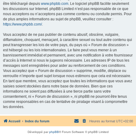
être téléchargé depuis
www.phpbb.com
. Le logiciel phpBB facilite seulement
les discussions sur Internet. phpBB Limited n’est pas responsable de ce que
nous acceptons ou n’acceptons pas comme contenu ou conduite permis. Pour
de plus amples informations au sujet de phpBB, veuillez consulter :
https://www.phpbb.com/
.
Vous acceptez de ne pas publier de contenu abusif, obscène, vulgaire,
diffamatoire, choquant, menaçant, à caractère sexuel ou tout autre contenu qui
peut transgresser les lois de votre pays, du pays où « Forum de discussion »
est hébergé ou les lois internationales. Le faire peut vous mener à un
bannissement immédiat et permanent, avec une notification à votre fournisseur
d’accès à Internet si nous le jugeons nécessaire. Les adresses IP de tous les
messages sont enregistrées pour aider au renforcement de ces conditions.
Vous acceptez que « Forum de discussion » supprime, modifie, déplace ou
verrouille n’importe quel sujet lorsque nous estimons que cela est nécessaire.
En tant que membre, vous acceptez que toutes les informations que vous avez
saisies soient stockées dans notre base de données. Bien que ces
informations ne soient pas diffusées à une tierce partie sans votre
consentement, ni « Forum de discussion », ni phpBB ne pourront être tenus
comme responsables en cas de tentative de piratage visant à compromettre
les données.
Accueil
Index du forum
Heures au format
UTC+02:00
Développé par
phpBB
® Forum Software © phpBB Limited