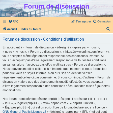
Forum de discussion
FAQ
S’enregistrer
Connexion
R
Accueil
Index du forum
e
Forum de discussion - Conditions d’utilisation
c
h
En accédant à « Forum de discussion » (désigné ci-après par « nous »,
« notre », « nos », « Forum de discussion », « https://www.enfine.com/forum »),
e
vous acceptez d’être légalement responsable des conditions suivantes. Si
r
vous n’acceptez pas d’être légalement responsable de toutes les conditions
suivantes, alors n’accédez pas et/ou n’utilisez pas « Forum de discussion ».
c
Nous pouvons modifier celles-ci à n’importe quel moment et nous ferons tout
h
pour que vous en soyez informé, bien qu’il soit prudent de vérifier
régulièrement celles-ci par vous-même. Si vous continuez d’utiliser « Forum de
e
discussion » alors que des changements ont été effectués, vous acceptez
r
d’être légalement responsable des conditions découlant des mises à jour et/ou
modifications.
Nos forums sont développés par phpBB (désigné ci-après par « ils », « eux »,
« leur », « logiciel phpBB », « www.phpbb.com », « phpBB Limited »,
« Équipes phpBB ») qui est un script libre de forum, déclaré sous la licence «
GNU General Public License v2
» (désigné ci-après par « GPL ») et qui peut