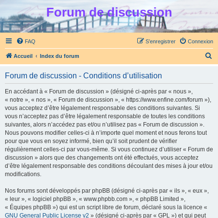
Forum de discussion
FAQ
S’enregistrer
Connexion
R
Accueil
Index du forum
e
Forum de discussion - Conditions d’utilisation
c
h
En accédant à « Forum de discussion » (désigné ci-après par « nous »,
« notre », « nos », « Forum de discussion », « https://www.enfine.com/forum »),
e
vous acceptez d’être légalement responsable des conditions suivantes. Si
r
vous n’acceptez pas d’être légalement responsable de toutes les conditions
suivantes, alors n’accédez pas et/ou n’utilisez pas « Forum de discussion ».
c
Nous pouvons modifier celles-ci à n’importe quel moment et nous ferons tout
h
pour que vous en soyez informé, bien qu’il soit prudent de vérifier
régulièrement celles-ci par vous-même. Si vous continuez d’utiliser « Forum de
e
discussion » alors que des changements ont été effectués, vous acceptez
r
d’être légalement responsable des conditions découlant des mises à jour et/ou
modifications.
Nos forums sont développés par phpBB (désigné ci-après par « ils », « eux »,
« leur », « logiciel phpBB », « www.phpbb.com », « phpBB Limited »,
« Équipes phpBB ») qui est un script libre de forum, déclaré sous la licence «
GNU General Public License v2
» (désigné ci-après par « GPL ») et qui peut