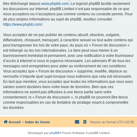
être téléchargé depuis
www.phpbb.com
. Le logiciel phpBB facilite seulement
les discussions sur Internet. phpBB Limited n’est pas responsable de ce que
nous acceptons ou n’acceptons pas comme contenu ou conduite permis. Pour
de plus amples informations au sujet de phpBB, veuillez consulter :
https://www.phpbb.com/
.
Vous acceptez de ne pas publier de contenu abusif, obscène, vulgaire,
diffamatoire, choquant, menaçant, à caractère sexuel ou tout autre contenu qui
peut transgresser les lois de votre pays, du pays où « Forum de discussion »
est hébergé ou les lois internationales. Le faire peut vous mener à un
bannissement immédiat et permanent, avec une notification à votre fournisseur
d’accès à Internet si nous le jugeons nécessaire. Les adresses IP de tous les
messages sont enregistrées pour aider au renforcement de ces conditions.
Vous acceptez que « Forum de discussion » supprime, modifie, déplace ou
verrouille n’importe quel sujet lorsque nous estimons que cela est nécessaire.
En tant que membre, vous acceptez que toutes les informations que vous avez
saisies soient stockées dans notre base de données. Bien que ces
informations ne soient pas diffusées à une tierce partie sans votre
consentement, ni « Forum de discussion », ni phpBB ne pourront être tenus
comme responsables en cas de tentative de piratage visant à compromettre
les données.
Accueil
Index du forum
Heures au format
UTC+02:00
Développé par
phpBB
® Forum Software © phpBB Limited