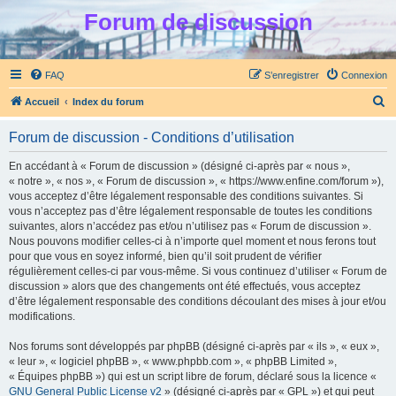
Forum de discussion
FAQ
S’enregistrer
Connexion
R
Accueil
Index du forum
e
Forum de discussion - Conditions d’utilisation
c
h
En accédant à « Forum de discussion » (désigné ci-après par « nous »,
« notre », « nos », « Forum de discussion », « https://www.enfine.com/forum »),
e
vous acceptez d’être légalement responsable des conditions suivantes. Si
r
vous n’acceptez pas d’être légalement responsable de toutes les conditions
suivantes, alors n’accédez pas et/ou n’utilisez pas « Forum de discussion ».
c
Nous pouvons modifier celles-ci à n’importe quel moment et nous ferons tout
h
pour que vous en soyez informé, bien qu’il soit prudent de vérifier
régulièrement celles-ci par vous-même. Si vous continuez d’utiliser « Forum de
e
discussion » alors que des changements ont été effectués, vous acceptez
r
d’être légalement responsable des conditions découlant des mises à jour et/ou
modifications.
Nos forums sont développés par phpBB (désigné ci-après par « ils », « eux »,
« leur », « logiciel phpBB », « www.phpbb.com », « phpBB Limited »,
« Équipes phpBB ») qui est un script libre de forum, déclaré sous la licence «
GNU General Public License v2
» (désigné ci-après par « GPL ») et qui peut