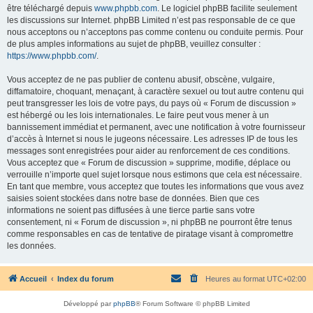
être téléchargé depuis
www.phpbb.com
. Le logiciel phpBB facilite seulement
les discussions sur Internet. phpBB Limited n’est pas responsable de ce que
nous acceptons ou n’acceptons pas comme contenu ou conduite permis. Pour
de plus amples informations au sujet de phpBB, veuillez consulter :
https://www.phpbb.com/
.
Vous acceptez de ne pas publier de contenu abusif, obscène, vulgaire,
diffamatoire, choquant, menaçant, à caractère sexuel ou tout autre contenu qui
peut transgresser les lois de votre pays, du pays où « Forum de discussion »
est hébergé ou les lois internationales. Le faire peut vous mener à un
bannissement immédiat et permanent, avec une notification à votre fournisseur
d’accès à Internet si nous le jugeons nécessaire. Les adresses IP de tous les
messages sont enregistrées pour aider au renforcement de ces conditions.
Vous acceptez que « Forum de discussion » supprime, modifie, déplace ou
verrouille n’importe quel sujet lorsque nous estimons que cela est nécessaire.
En tant que membre, vous acceptez que toutes les informations que vous avez
saisies soient stockées dans notre base de données. Bien que ces
informations ne soient pas diffusées à une tierce partie sans votre
consentement, ni « Forum de discussion », ni phpBB ne pourront être tenus
comme responsables en cas de tentative de piratage visant à compromettre
les données.
Accueil
Index du forum
Heures au format
UTC+02:00
Développé par
phpBB
® Forum Software © phpBB Limited