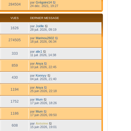
par
Grégoire14
284504
24 déc. 2021, 19:27
VUES
DERNIER MESSAGE
par
Joëlle
1626
28 juil. 2026, 09:19
par
Marinou2602
274505
18 juil. 2026, 06:34
par
alix1
333
11 juil. 2026, 14:38
par
Anya
859
10 juil. 2026, 22:45
par
Konnyy
430
04 juil. 2026, 21:40
par
Anya
1194
25 juin 2026, 22:18
par
Mum
1752
17 juin 2026, 18:26
par
Mum
1186
17 juin 2026, 09:50
par
Antoine
608
15 juin 2026, 19:01