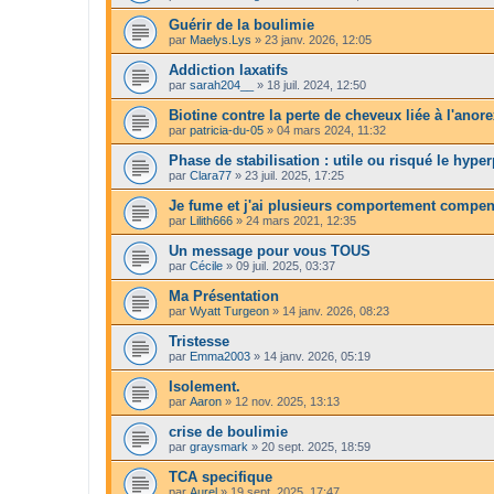
Guérir de la boulimie
par
Maelys.Lys
»
23 janv. 2026, 12:05
Addiction laxatifs
par
sarah204__
»
18 juil. 2024, 12:50
Biotine contre la perte de cheveux liée à l'anore
par
patricia-du-05
»
04 mars 2024, 11:32
Phase de stabilisation : utile ou risqué le hype
par
Clara77
»
23 juil. 2025, 17:25
Je fume et j'ai plusieurs comportement compen
par
Lilith666
»
24 mars 2021, 12:35
Un message pour vous TOUS
par
Cécile
»
09 juil. 2025, 03:37
Ma Présentation
par
Wyatt Turgeon
»
14 janv. 2026, 08:23
Tristesse
par
Emma2003
»
14 janv. 2026, 05:19
Isolement.
par
Aaron
»
12 nov. 2025, 13:13
crise de boulimie
par
graysmark
»
20 sept. 2025, 18:59
TCA specifique
par
Aurel
»
19 sept. 2025, 17:47