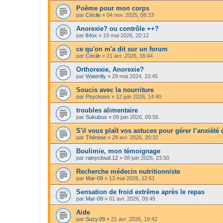
Poème pour mon corps
par
Cécile
»
04 nov. 2025, 08:33
Anorexie? ou contrôle ++?
par
lhfox
»
19 mai 2026, 20:12
ce qu'on m'a dit sur un forum
par
Cécile
»
21 avr. 2026, 16:44
Orthorexie, Anorexie?
par
Waterlily
»
29 mai 2024, 10:45
Soucis avec la nourriture
par
Psyckoss
»
12 juin 2026, 14:40
troubles alimentaire
par
Sukubus
»
09 juin 2026, 09:56
S'il vous plaît vos astuces pour gérer l’anxiét
par
Thèrese
»
29 avr. 2026, 20:32
Boulimie, mon témoignage
par
rainycloud.12
»
08 juin 2026, 23:50
Recherche médecin nutritionniste
par
Mar-09
»
13 mai 2026, 12:51
Sensation de froid extrême après le repas
par
Mar-09
»
01 avr. 2026, 09:45
Aide
par
Suzy.09
»
21 avr. 2026, 19:42