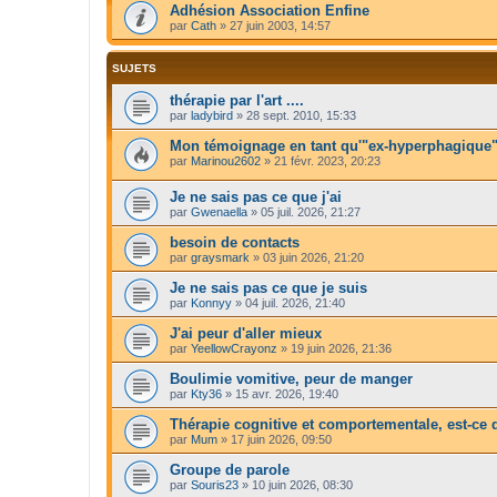
Adhésion Association Enfine
par
Cath
»
27 juin 2003, 14:57
SUJETS
thérapie par l'art ....
par
ladybird
»
28 sept. 2010, 15:33
Mon témoignage en tant qu'"ex-hyperphagique"
par
Marinou2602
»
21 févr. 2023, 20:23
Je ne sais pas ce que j'ai
par
Gwenaella
»
05 juil. 2026, 21:27
besoin de contacts
par
graysmark
»
03 juin 2026, 21:20
Je ne sais pas ce que je suis
par
Konnyy
»
04 juil. 2026, 21:40
J'ai peur d'aller mieux
par
YeellowCrayonz
»
19 juin 2026, 21:36
Boulimie vomitive, peur de manger
par
Kty36
»
15 avr. 2026, 19:40
Thérapie cognitive et comportementale, est-ce qu
par
Mum
»
17 juin 2026, 09:50
Groupe de parole
par
Souris23
»
10 juin 2026, 08:30