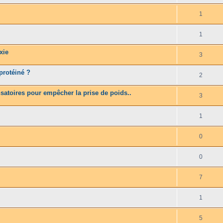
1
1
xie
3
rprotéiné ?
2
satoires pour empêcher la prise de poids..
3
1
0
0
7
1
5