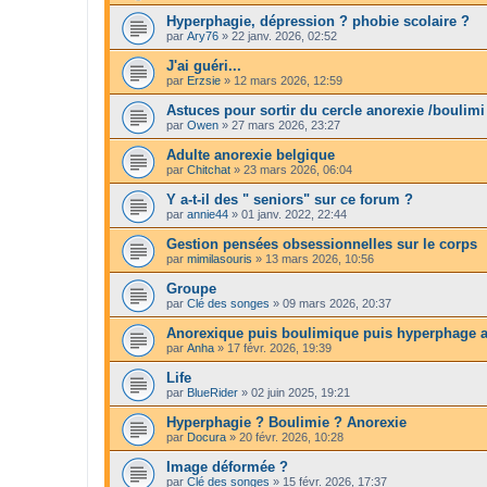
Hyperphagie, dépression ? phobie scolaire ?
par
Ary76
»
22 janv. 2026, 02:52
J'ai guéri...
par
Erzsie
»
12 mars 2026, 12:59
Astuces pour sortir du cercle anorexie /boulimi
par
Owen
»
27 mars 2026, 23:27
Adulte anorexie belgique
par
Chitchat
»
23 mars 2026, 06:04
Y a-t-il des " seniors" sur ce forum ?
par
annie44
»
01 janv. 2022, 22:44
Gestion pensées obsessionnelles sur le corps
par
mimilasouris
»
13 mars 2026, 10:56
Groupe
par
Clé des songes
»
09 mars 2026, 20:37
Anorexique puis boulimique puis hyperphage a
par
Anha
»
17 févr. 2026, 19:39
Life
par
BlueRider
»
02 juin 2025, 19:21
Hyperphagie ? Boulimie ? Anorexie
par
Docura
»
20 févr. 2026, 10:28
Image déformée ?
par
Clé des songes
»
15 févr. 2026, 17:37