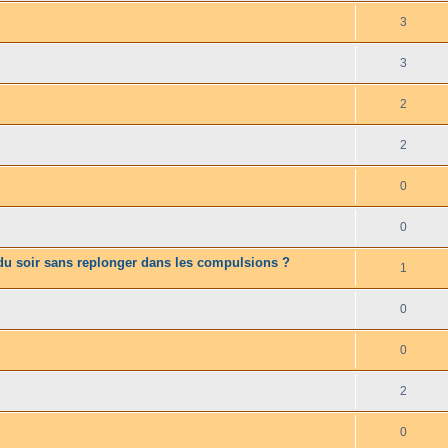
3
3
2
2
0
0
é du soir sans replonger dans les compulsions ?
1
0
0
2
0