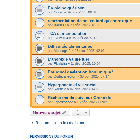
En pleine guérison
par
Cécile
»
04 nov. 2025, 08:31
représentation de soi en tant qu'anorexique
par
jirachi17
»
29 déc. 2025, 18:11
TCA et manipulation
par
FanEpica
»
08 août 2025, 12:17
Difficultés alimentaires
par
Marinegstfr
»
27 déc. 2025, 02:01
L’anorexie va me tuer
par
Fluvialist
»
11 déc. 2025, 10:54
Pourquoi devient on boulimique?
par
Dodecahedron
»
30 oct. 2025, 07:17
Hyperphagie et vie social
par
Rochela
»
07 déc. 2023, 14:51
Recherche de suivi sur Grenoble
par
Lepetitprince
»
16 déc. 2025, 00:02
Nouveau sujet
Retourner à l’index du forum
PERMISSIONS DU FORUM