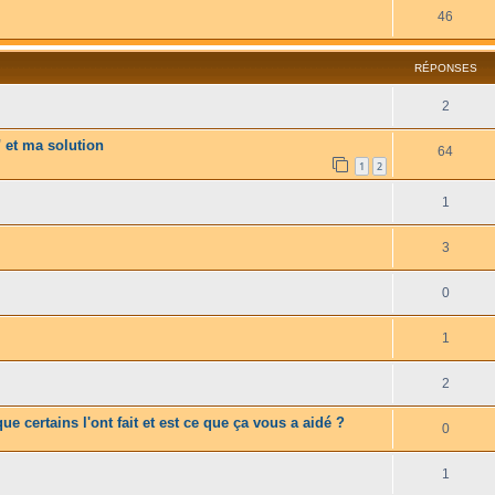
46
RÉPONSES
2
 et ma solution
64
1
2
1
3
0
1
2
e certains l'ont fait et est ce que ça vous a aidé ?
0
1