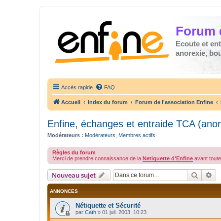
Forum 
Ecoute et en
anorexie, boul
Accès rapide
FAQ
Accueil
Index du forum
Forum de l'association Enfine
Enfine, échanges et entraide TCA (anor
Modérateurs :
Modérateurs
,
Membres actifs
Règles du forum
Merci de prendre connaissance de la
Netiquette d'Enfine
avant toute 
Recher
Re
Nouveau sujet
ANNONCES
Nétiquette et Sécurité
par
Cath
»
01 juil. 2003, 10:23