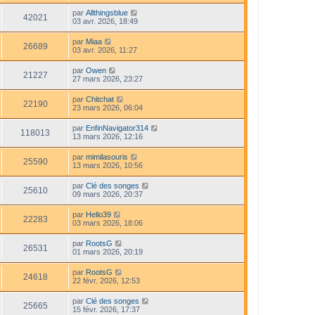
par
Allthingsblue
42021
03 avr. 2026, 18:49
par
Miaa
26689
03 avr. 2026, 11:27
par
Owen
21227
27 mars 2026, 23:27
par
Chitchat
22190
23 mars 2026, 06:04
par
EnfinNavigator314
118013
13 mars 2026, 12:16
par
mimilasouris
25590
13 mars 2026, 10:56
par
Clé des songes
25610
09 mars 2026, 20:37
par
Hello39
22283
03 mars 2026, 18:06
par
RootsG
26531
01 mars 2026, 20:19
par
RootsG
24618
22 févr. 2026, 12:53
par
Clé des songes
25665
15 févr. 2026, 17:37