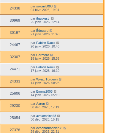
par
sojomi5098
24338
04 févr. 2026, 19:04
par
thais-gstr
30969
25 janv. 2026, 22:14
par
Édouard
30197
21 janv. 2026, 21:48
par
Fabien Raoul
24467
20 janv. 2026, 10:46
par
Carmelle
32307
18 janv. 2026, 15:38
par
Fabien Raoul
24471
17 janv. 2026, 16:19
par
Wyatt Turgeon
24333
14 janv. 2026, 08:23
par
Emma2003
25606
14 janv. 2026, 05:19
par
Aaron
29230
30 déc. 2025, 17:19
par
avalemoine48
25054
30 déc. 2025, 16:15
par
evacharbonnier33
27378
29 déc. 2025, 22:31