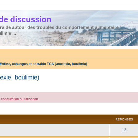
de discussion
traide autour des troubles du comportement alimentaire :
imie ...
Enfine, échanges et entraide TCA (anorexie, boulimie)
exie, boulimie)
consultation ou utilisation.
cher
cherche avancée
RÉPONSES
13