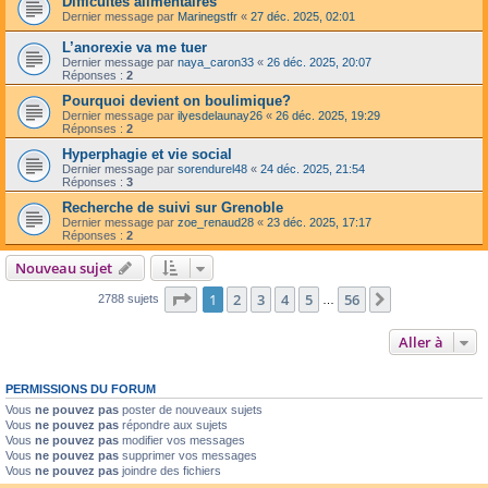
Difficultés alimentaires
Dernier message par
Marinegstfr
«
27 déc. 2025, 02:01
L’anorexie va me tuer
Dernier message par
naya_caron33
«
26 déc. 2025, 20:07
Réponses :
2
Pourquoi devient on boulimique?
Dernier message par
ilyesdelaunay26
«
26 déc. 2025, 19:29
Réponses :
2
Hyperphagie et vie social
Dernier message par
sorendurel48
«
24 déc. 2025, 21:54
Réponses :
3
Recherche de suivi sur Grenoble
Dernier message par
zoe_renaud28
«
23 déc. 2025, 17:17
Réponses :
2
Nouveau sujet
Page
1
sur
56
1
2
3
4
5
56
Suivante
2788 sujets
…
Aller à
PERMISSIONS DU FORUM
Vous
ne pouvez pas
poster de nouveaux sujets
Vous
ne pouvez pas
répondre aux sujets
Vous
ne pouvez pas
modifier vos messages
Vous
ne pouvez pas
supprimer vos messages
Vous
ne pouvez pas
joindre des fichiers