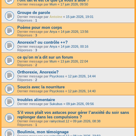
l'ont fait et est ce que ça vous a aidé ?
Dernier message par
Mum
«
17 juin 2026, 09:50
Groupe de parole
Dernier message par
Antoine
«
15 juin 2026, 19:01
Réponses :
1
Poème pour mon corps
Dernier message par
Anya
«
14 juin 2026, 13:56
Réponses :
3
Anorexie? ou contrôle ++?
Dernier message par
Anya
«
14 juin 2026, 00:16
Réponses :
3
ce qu'on m'a dit sur un forum
Dernier message par
Mum
«
13 juin 2026, 22:04
Réponses :
2
Orthorexie, Anorexie?
Dernier message par
Psyckoss
«
12 juin 2026, 14:44
Réponses :
2
Soucis avec la nourriture
Dernier message par
Psyckoss
«
12 juin 2026, 14:40
troubles alimentaire
Dernier message par
Sukubus
«
09 juin 2026, 09:56
S'il vous plaît vos astuces pour gérer l’anxiété du soir sans
replonger dans les compulsions ?
Dernier message par
rainycloud.12
«
09 juin 2026, 08:38
Réponses :
1
Boulimie, mon témoignage
Dernier message par
rainycloud.12
«
08 juin 2026, 23:50