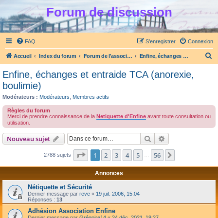
Forum de discussion
FAQ
S’enregistrer
Connexion
R
Accueil
Index du forum
Forum de l'association Enfine
Enfine, échanges et entraide TCA (anorexie, boulimie)
e
Enfine, échanges et entraide TCA (anorexie,
c
boulimie)
h
Modérateurs :
Modérateurs
,
Membres actifs
e
Règles du forum
r
Merci de prendre connaissance de la
Netiquette d'Enfine
avant toute consultation ou
utilisation.
c
Rechercher
Recherche avanc
Nouveau sujet
h
e
Page
1
sur
56
1
2
3
4
5
56
Suivante
2788 sujets
…
r
Annonces
Nétiquette et Sécurité
Dernier message par
reve
«
19 juil. 2006, 15:04
Réponses :
13
Adhésion Association Enfine
Dernier message par
Grégoire14
«
24 déc. 2021, 19:27