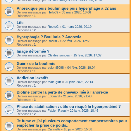
Anorexique puis boulimique puis hyperphage a 32 ans
Dernier message par
Hello39
«
03 mars 2026, 18:06
Réponses :
1
Life
Dernier message par
RootsG
«
01 mars 2026, 20:19
Réponses :
2
Hyperphagie ? Boulimie ? Anorexie
Dernier message par
RootsG
«
22 févr. 2026, 12:53
Réponses :
1
Image déformée ?
Dernier message par
Clé des songes
«
15 févr. 2026, 17:37
Guérir de la boulimie
Dernier message par
sojomi5098
«
04 févr. 2026, 19:04
Réponses :
1
Addiction laxatifs
Dernier message par
thais-gstr
«
25 janv. 2026, 22:14
Réponses :
1
Biotine contre la perte de cheveux liée à l'anorexie
Dernier message par
Édouard
«
21 janv. 2026, 21:48
Réponses :
3
Phase de stabilisation : utile ou risqué le hyperprotéiné ?
Dernier message par
Fabien Raoul
«
20 janv. 2026, 10:46
Réponses :
2
Je fume et j'ai plusieurs comportement compensatoires pour
empêcher la prise de poids..
Dernier message par
Carmelle
«
18 janv. 2026, 15:38