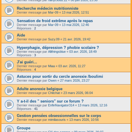
Recherche médecin nutritionniste
Dernier message par
Mar-09
«
13 mai 2026, 12:51
Sensation de froid extrême après le repas
Dernier message par
Mar-09
«
13 mai 2026, 12:46
Réponses :
2
Aide
Dernier message par
Suzy.09
«
21 avr. 2026, 19:42
Hyperphagie, dépression ? phobie scolaire ?
Dernier message par
Allthingsblue
«
03 avr. 2026, 18:49
Réponses :
3
J'ai guéri...
Dernier message par
Miaa
«
03 avr. 2026, 11:27
Réponses :
4
Astuces pour sortir du cercle anorexie /boulimi
Dernier message par
Owen
«
27 mars 2026, 23:27
Adulte anorexie belgique
Dernier message par
Chitchat
«
23 mars 2026, 06:04
Y a-t-il des " seniors" sur ce forum ?
Dernier message par
EnfinNavigator314
«
13 mars 2026, 12:16
Réponses :
41
Gestion pensées obsessionnelles sur le corps
Dernier message par
mimilasouris
«
13 mars 2026, 10:56
Groupe
Dernier message par
Clé des songes
«
09 mars 2026, 20:37