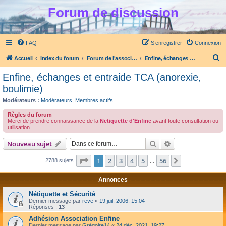
Forum de discussion
FAQ
S’enregistrer
Connexion
R
Accueil
Index du forum
Forum de l'association Enfine
Enfine, échanges et entraide TCA (anorexie, boulimie)
e
Enfine, échanges et entraide TCA (anorexie,
c
boulimie)
h
Modérateurs :
Modérateurs
,
Membres actifs
e
Règles du forum
r
Merci de prendre connaissance de la
Netiquette d'Enfine
avant toute consultation ou
utilisation.
c
Rechercher
Recherche avanc
Nouveau sujet
h
e
Page
1
sur
56
1
2
3
4
5
56
Suivante
2788 sujets
…
r
Annonces
Nétiquette et Sécurité
Dernier message par
reve
«
19 juil. 2006, 15:04
Réponses :
13
Adhésion Association Enfine
Dernier message par
Grégoire14
«
24 déc. 2021, 19:27