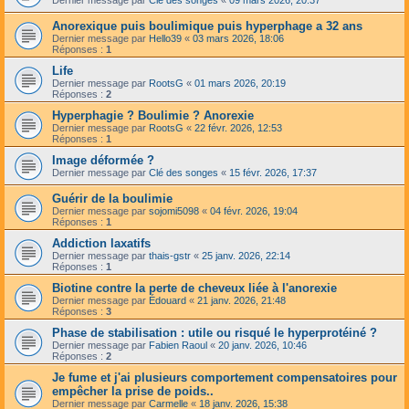
Anorexique puis boulimique puis hyperphage a 32 ans
Dernier message par
Hello39
«
03 mars 2026, 18:06
Réponses :
1
Life
Dernier message par
RootsG
«
01 mars 2026, 20:19
Réponses :
2
Hyperphagie ? Boulimie ? Anorexie
Dernier message par
RootsG
«
22 févr. 2026, 12:53
Réponses :
1
Image déformée ?
Dernier message par
Clé des songes
«
15 févr. 2026, 17:37
Guérir de la boulimie
Dernier message par
sojomi5098
«
04 févr. 2026, 19:04
Réponses :
1
Addiction laxatifs
Dernier message par
thais-gstr
«
25 janv. 2026, 22:14
Réponses :
1
Biotine contre la perte de cheveux liée à l'anorexie
Dernier message par
Édouard
«
21 janv. 2026, 21:48
Réponses :
3
Phase de stabilisation : utile ou risqué le hyperprotéiné ?
Dernier message par
Fabien Raoul
«
20 janv. 2026, 10:46
Réponses :
2
Je fume et j'ai plusieurs comportement compensatoires pour
empêcher la prise de poids..
Dernier message par
Carmelle
«
18 janv. 2026, 15:38