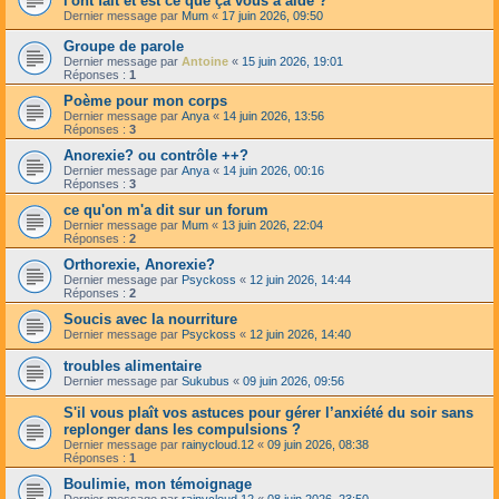
l'ont fait et est ce que ça vous a aidé ?
Dernier message par
Mum
«
17 juin 2026, 09:50
Groupe de parole
Dernier message par
Antoine
«
15 juin 2026, 19:01
Réponses :
1
Poème pour mon corps
Dernier message par
Anya
«
14 juin 2026, 13:56
Réponses :
3
Anorexie? ou contrôle ++?
Dernier message par
Anya
«
14 juin 2026, 00:16
Réponses :
3
ce qu'on m'a dit sur un forum
Dernier message par
Mum
«
13 juin 2026, 22:04
Réponses :
2
Orthorexie, Anorexie?
Dernier message par
Psyckoss
«
12 juin 2026, 14:44
Réponses :
2
Soucis avec la nourriture
Dernier message par
Psyckoss
«
12 juin 2026, 14:40
troubles alimentaire
Dernier message par
Sukubus
«
09 juin 2026, 09:56
S'il vous plaît vos astuces pour gérer l’anxiété du soir sans
replonger dans les compulsions ?
Dernier message par
rainycloud.12
«
09 juin 2026, 08:38
Réponses :
1
Boulimie, mon témoignage
Dernier message par
rainycloud.12
«
08 juin 2026, 23:50