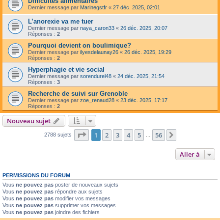
Difficultés alimentaires
Dernier message par
Marinegstfr
«
27 déc. 2025, 02:01
L’anorexie va me tuer
Dernier message par
naya_caron33
«
26 déc. 2025, 20:07
Réponses :
2
Pourquoi devient on boulimique?
Dernier message par
ilyesdelaunay26
«
26 déc. 2025, 19:29
Réponses :
2
Hyperphagie et vie social
Dernier message par
sorendurel48
«
24 déc. 2025, 21:54
Réponses :
3
Recherche de suivi sur Grenoble
Dernier message par
zoe_renaud28
«
23 déc. 2025, 17:17
Réponses :
2
Nouveau sujet
Page
1
sur
56
1
2
3
4
5
56
Suivante
2788 sujets
…
Aller à
PERMISSIONS DU FORUM
Vous
ne pouvez pas
poster de nouveaux sujets
Vous
ne pouvez pas
répondre aux sujets
Vous
ne pouvez pas
modifier vos messages
Vous
ne pouvez pas
supprimer vos messages
Vous
ne pouvez pas
joindre des fichiers