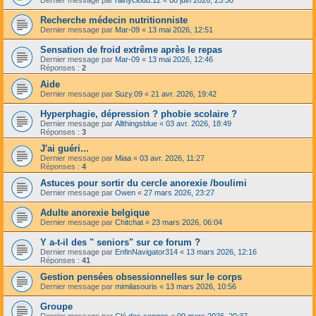
Recherche médecin nutritionniste
Dernier message par
Mar-09
«
13 mai 2026, 12:51
Sensation de froid extrême après le repas
Dernier message par
Mar-09
«
13 mai 2026, 12:46
Réponses :
2
Aide
Dernier message par
Suzy.09
«
21 avr. 2026, 19:42
Hyperphagie, dépression ? phobie scolaire ?
Dernier message par
Allthingsblue
«
03 avr. 2026, 18:49
Réponses :
3
J'ai guéri...
Dernier message par
Miaa
«
03 avr. 2026, 11:27
Réponses :
4
Astuces pour sortir du cercle anorexie /boulimi
Dernier message par
Owen
«
27 mars 2026, 23:27
Adulte anorexie belgique
Dernier message par
Chitchat
«
23 mars 2026, 06:04
Y a-t-il des " seniors" sur ce forum ?
Dernier message par
EnfinNavigator314
«
13 mars 2026, 12:16
Réponses :
41
Gestion pensées obsessionnelles sur le corps
Dernier message par
mimilasouris
«
13 mars 2026, 10:56
Groupe
Dernier message par
Clé des songes
«
09 mars 2026, 20:37