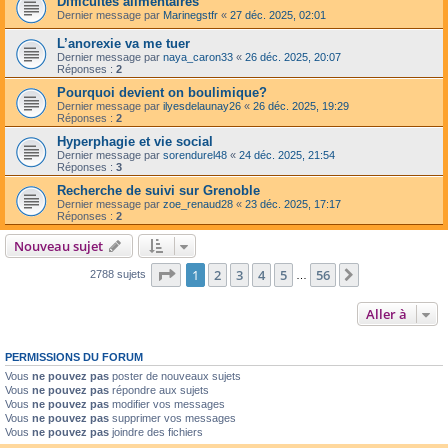
Difficultés alimentaires
Dernier message par
Marinegstfr
«
27 déc. 2025, 02:01
L’anorexie va me tuer
Dernier message par
naya_caron33
«
26 déc. 2025, 20:07
Réponses :
2
Pourquoi devient on boulimique?
Dernier message par
ilyesdelaunay26
«
26 déc. 2025, 19:29
Réponses :
2
Hyperphagie et vie social
Dernier message par
sorendurel48
«
24 déc. 2025, 21:54
Réponses :
3
Recherche de suivi sur Grenoble
Dernier message par
zoe_renaud28
«
23 déc. 2025, 17:17
Réponses :
2
Nouveau sujet
Page
1
sur
56
1
2
3
4
5
56
Suivante
2788 sujets
…
Aller à
PERMISSIONS DU FORUM
Vous
ne pouvez pas
poster de nouveaux sujets
Vous
ne pouvez pas
répondre aux sujets
Vous
ne pouvez pas
modifier vos messages
Vous
ne pouvez pas
supprimer vos messages
Vous
ne pouvez pas
joindre des fichiers