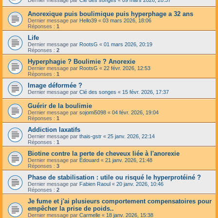
Anorexique puis boulimique puis hyperphage a 32 ans
Dernier message par
Hello39
«
03 mars 2026, 18:06
Réponses :
1
Life
Dernier message par
RootsG
«
01 mars 2026, 20:19
Réponses :
2
Hyperphagie ? Boulimie ? Anorexie
Dernier message par
RootsG
«
22 févr. 2026, 12:53
Réponses :
1
Image déformée ?
Dernier message par
Clé des songes
«
15 févr. 2026, 17:37
Guérir de la boulimie
Dernier message par
sojomi5098
«
04 févr. 2026, 19:04
Réponses :
1
Addiction laxatifs
Dernier message par
thais-gstr
«
25 janv. 2026, 22:14
Réponses :
1
Biotine contre la perte de cheveux liée à l'anorexie
Dernier message par
Édouard
«
21 janv. 2026, 21:48
Réponses :
3
Phase de stabilisation : utile ou risqué le hyperprotéiné ?
Dernier message par
Fabien Raoul
«
20 janv. 2026, 10:46
Réponses :
2
Je fume et j'ai plusieurs comportement compensatoires pour
empêcher la prise de poids..
Dernier message par
Carmelle
«
18 janv. 2026, 15:38