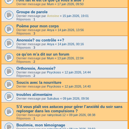
l'ont fait et est ce que ça vous a aidé ?
Dernier message par
Mum
«
17 juin 2026, 09:50
Groupe de parole
Dernier message par
Antoine
«
15 juin 2026, 19:01
Réponses :
1
Poème pour mon corps
Dernier message par
Anya
«
14 juin 2026, 13:56
Réponses :
3
Anorexie? ou contrôle ++?
Dernier message par
Anya
«
14 juin 2026, 00:16
Réponses :
3
ce qu'on m'a dit sur un forum
Dernier message par
Mum
«
13 juin 2026, 22:04
Réponses :
2
Orthorexie, Anorexie?
Dernier message par
Psyckoss
«
12 juin 2026, 14:44
Réponses :
2
Soucis avec la nourriture
Dernier message par
Psyckoss
«
12 juin 2026, 14:40
troubles alimentaire
Dernier message par
Sukubus
«
09 juin 2026, 09:56
S'il vous plaît vos astuces pour gérer l’anxiété du soir sans
replonger dans les compulsions ?
Dernier message par
rainycloud.12
«
09 juin 2026, 08:38
Réponses :
1
Boulimie, mon témoignage
Dernier message par
rainycloud.12
«
08 juin 2026, 23:50