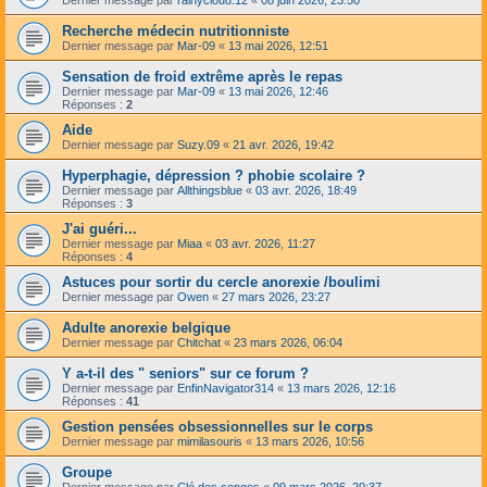
Recherche médecin nutritionniste
Dernier message par
Mar-09
«
13 mai 2026, 12:51
Sensation de froid extrême après le repas
Dernier message par
Mar-09
«
13 mai 2026, 12:46
Réponses :
2
Aide
Dernier message par
Suzy.09
«
21 avr. 2026, 19:42
Hyperphagie, dépression ? phobie scolaire ?
Dernier message par
Allthingsblue
«
03 avr. 2026, 18:49
Réponses :
3
J'ai guéri...
Dernier message par
Miaa
«
03 avr. 2026, 11:27
Réponses :
4
Astuces pour sortir du cercle anorexie /boulimi
Dernier message par
Owen
«
27 mars 2026, 23:27
Adulte anorexie belgique
Dernier message par
Chitchat
«
23 mars 2026, 06:04
Y a-t-il des " seniors" sur ce forum ?
Dernier message par
EnfinNavigator314
«
13 mars 2026, 12:16
Réponses :
41
Gestion pensées obsessionnelles sur le corps
Dernier message par
mimilasouris
«
13 mars 2026, 10:56
Groupe
Dernier message par
Clé des songes
«
09 mars 2026, 20:37