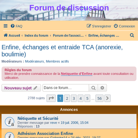
Forum de discussion
FAQ
S’enregistrer
Connexion
R
Accueil
Index du forum
Forum de l'association Enfine
Enfine, échanges et entraide TCA (anorexie, boulimie)
e
Enfine, échanges et entraide TCA (anorexie,
c
boulimie)
h
Modérateurs :
Modérateurs
,
Membres actifs
e
Règles du forum
r
Merci de prendre connaissance de la
Netiquette d'Enfine
avant toute consultation ou
utilisation.
c
Rechercher
Recherche avanc
Nouveau sujet
h
e
Page
1
sur
56
1
2
3
4
5
56
Suivante
2788 sujets
…
r
Annonces
Nétiquette et Sécurité
Dernier message par
reve
«
19 juil. 2006, 15:04
Réponses :
13
Adhésion Association Enfine
Dernier message par
Grégoire14
«
24 déc. 2021, 19:27