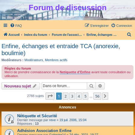
Forum de discussion
FAQ
S’enregistrer
Connexion
R
Accueil
Index du forum
Forum de l'association Enfine
Enfine, échanges et entraide TCA (anorexie, boulimie)
e
Enfine, échanges et entraide TCA (anorexie,
c
boulimie)
h
Modérateurs :
Modérateurs
,
Membres actifs
e
Règles du forum
r
Merci de prendre connaissance de la
Netiquette d'Enfine
avant toute consultation ou
utilisation.
c
Rechercher
Recherche avanc
Nouveau sujet
h
e
Page
1
sur
56
1
2
3
4
5
56
Suivante
2788 sujets
…
r
Annonces
Nétiquette et Sécurité
Dernier message par
reve
«
19 juil. 2006, 15:04
Réponses :
13
Adhésion Association Enfine
Dernier message par
Grégoire14
«
24 déc. 2021, 19:27