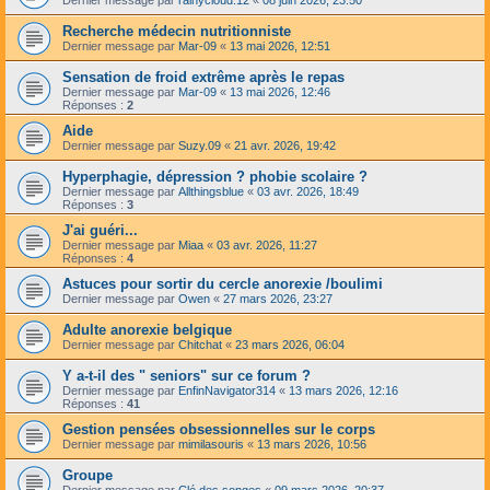
Recherche médecin nutritionniste
Dernier message par
Mar-09
«
13 mai 2026, 12:51
Sensation de froid extrême après le repas
Dernier message par
Mar-09
«
13 mai 2026, 12:46
Réponses :
2
Aide
Dernier message par
Suzy.09
«
21 avr. 2026, 19:42
Hyperphagie, dépression ? phobie scolaire ?
Dernier message par
Allthingsblue
«
03 avr. 2026, 18:49
Réponses :
3
J'ai guéri...
Dernier message par
Miaa
«
03 avr. 2026, 11:27
Réponses :
4
Astuces pour sortir du cercle anorexie /boulimi
Dernier message par
Owen
«
27 mars 2026, 23:27
Adulte anorexie belgique
Dernier message par
Chitchat
«
23 mars 2026, 06:04
Y a-t-il des " seniors" sur ce forum ?
Dernier message par
EnfinNavigator314
«
13 mars 2026, 12:16
Réponses :
41
Gestion pensées obsessionnelles sur le corps
Dernier message par
mimilasouris
«
13 mars 2026, 10:56
Groupe
Dernier message par
Clé des songes
«
09 mars 2026, 20:37