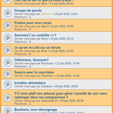
l'ont fait et est ce que ça vous a aidé ?
Dernier message par
Mum
«
17 juin 2026, 09:50
Groupe de parole
Dernier message par
Antoine
«
15 juin 2026, 19:01
Réponses :
1
Poème pour mon corps
Dernier message par
Anya
«
14 juin 2026, 13:56
Réponses :
3
Anorexie? ou contrôle ++?
Dernier message par
Anya
«
14 juin 2026, 00:16
Réponses :
3
ce qu'on m'a dit sur un forum
Dernier message par
Mum
«
13 juin 2026, 22:04
Réponses :
2
Orthorexie, Anorexie?
Dernier message par
Psyckoss
«
12 juin 2026, 14:44
Réponses :
2
Soucis avec la nourriture
Dernier message par
Psyckoss
«
12 juin 2026, 14:40
troubles alimentaire
Dernier message par
Sukubus
«
09 juin 2026, 09:56
S'il vous plaît vos astuces pour gérer l’anxiété du soir sans
replonger dans les compulsions ?
Dernier message par
rainycloud.12
«
09 juin 2026, 08:38
Réponses :
1
Boulimie, mon témoignage
Dernier message par
rainycloud.12
«
08 juin 2026, 23:50