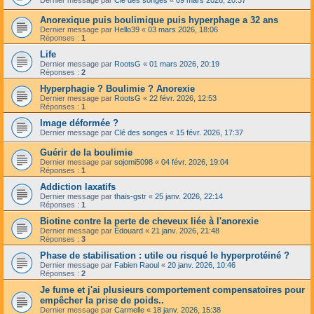
Anorexique puis boulimique puis hyperphage a 32 ans
Dernier message par
Hello39
«
03 mars 2026, 18:06
Réponses :
1
Life
Dernier message par
RootsG
«
01 mars 2026, 20:19
Réponses :
2
Hyperphagie ? Boulimie ? Anorexie
Dernier message par
RootsG
«
22 févr. 2026, 12:53
Réponses :
1
Image déformée ?
Dernier message par
Clé des songes
«
15 févr. 2026, 17:37
Guérir de la boulimie
Dernier message par
sojomi5098
«
04 févr. 2026, 19:04
Réponses :
1
Addiction laxatifs
Dernier message par
thais-gstr
«
25 janv. 2026, 22:14
Réponses :
1
Biotine contre la perte de cheveux liée à l'anorexie
Dernier message par
Édouard
«
21 janv. 2026, 21:48
Réponses :
3
Phase de stabilisation : utile ou risqué le hyperprotéiné ?
Dernier message par
Fabien Raoul
«
20 janv. 2026, 10:46
Réponses :
2
Je fume et j'ai plusieurs comportement compensatoires pour
empêcher la prise de poids..
Dernier message par
Carmelle
«
18 janv. 2026, 15:38