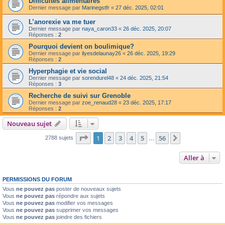
Difficultés alimentaires
Dernier message par
Marinegstfr
«
27 déc. 2025, 02:01
L’anorexie va me tuer
Dernier message par
naya_caron33
«
26 déc. 2025, 20:07
Réponses :
2
Pourquoi devient on boulimique?
Dernier message par
ilyesdelaunay26
«
26 déc. 2025, 19:29
Réponses :
2
Hyperphagie et vie social
Dernier message par
sorendurel48
«
24 déc. 2025, 21:54
Réponses :
3
Recherche de suivi sur Grenoble
Dernier message par
zoe_renaud28
«
23 déc. 2025, 17:17
Réponses :
2
Nouveau sujet
Page
1
sur
56
1
2
3
4
5
56
Suivante
2788 sujets
…
Aller à
PERMISSIONS DU FORUM
Vous
ne pouvez pas
poster de nouveaux sujets
Vous
ne pouvez pas
répondre aux sujets
Vous
ne pouvez pas
modifier vos messages
Vous
ne pouvez pas
supprimer vos messages
Vous
ne pouvez pas
joindre des fichiers