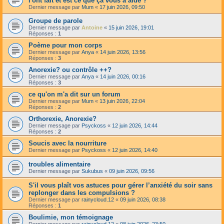
l'ont fait et est ce que ça vous a aidé ?
Dernier message par
Mum
«
17 juin 2026, 09:50
Groupe de parole
Dernier message par
Antoine
«
15 juin 2026, 19:01
Réponses :
1
Poème pour mon corps
Dernier message par
Anya
«
14 juin 2026, 13:56
Réponses :
3
Anorexie? ou contrôle ++?
Dernier message par
Anya
«
14 juin 2026, 00:16
Réponses :
3
ce qu'on m'a dit sur un forum
Dernier message par
Mum
«
13 juin 2026, 22:04
Réponses :
2
Orthorexie, Anorexie?
Dernier message par
Psyckoss
«
12 juin 2026, 14:44
Réponses :
2
Soucis avec la nourriture
Dernier message par
Psyckoss
«
12 juin 2026, 14:40
troubles alimentaire
Dernier message par
Sukubus
«
09 juin 2026, 09:56
S'il vous plaît vos astuces pour gérer l’anxiété du soir sans
replonger dans les compulsions ?
Dernier message par
rainycloud.12
«
09 juin 2026, 08:38
Réponses :
1
Boulimie, mon témoignage
Dernier message par
rainycloud.12
«
08 juin 2026, 23:50