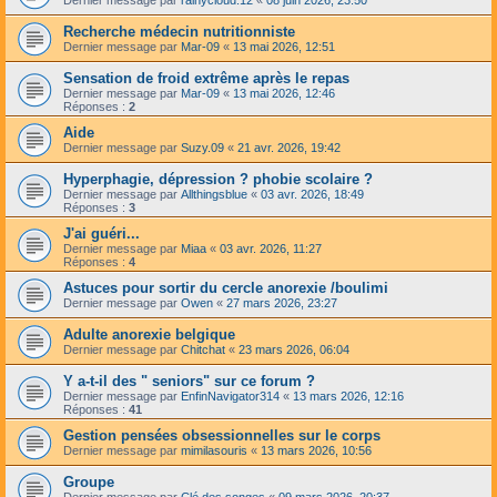
Recherche médecin nutritionniste
Dernier message par
Mar-09
«
13 mai 2026, 12:51
Sensation de froid extrême après le repas
Dernier message par
Mar-09
«
13 mai 2026, 12:46
Réponses :
2
Aide
Dernier message par
Suzy.09
«
21 avr. 2026, 19:42
Hyperphagie, dépression ? phobie scolaire ?
Dernier message par
Allthingsblue
«
03 avr. 2026, 18:49
Réponses :
3
J'ai guéri...
Dernier message par
Miaa
«
03 avr. 2026, 11:27
Réponses :
4
Astuces pour sortir du cercle anorexie /boulimi
Dernier message par
Owen
«
27 mars 2026, 23:27
Adulte anorexie belgique
Dernier message par
Chitchat
«
23 mars 2026, 06:04
Y a-t-il des " seniors" sur ce forum ?
Dernier message par
EnfinNavigator314
«
13 mars 2026, 12:16
Réponses :
41
Gestion pensées obsessionnelles sur le corps
Dernier message par
mimilasouris
«
13 mars 2026, 10:56
Groupe
Dernier message par
Clé des songes
«
09 mars 2026, 20:37