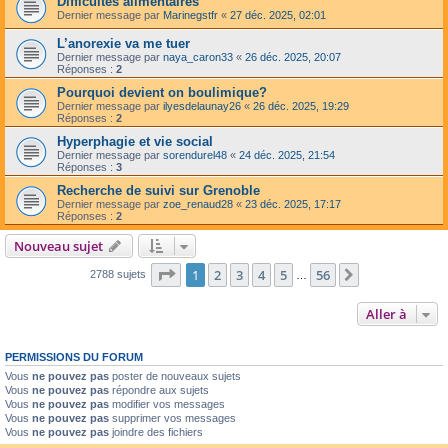
Difficultés alimentaires
Dernier message par
Marinegstfr
«
27 déc. 2025, 02:01
L’anorexie va me tuer
Dernier message par
naya_caron33
«
26 déc. 2025, 20:07
Réponses :
2
Pourquoi devient on boulimique?
Dernier message par
ilyesdelaunay26
«
26 déc. 2025, 19:29
Réponses :
2
Hyperphagie et vie social
Dernier message par
sorendurel48
«
24 déc. 2025, 21:54
Réponses :
3
Recherche de suivi sur Grenoble
Dernier message par
zoe_renaud28
«
23 déc. 2025, 17:17
Réponses :
2
Nouveau sujet
Page
1
sur
56
1
2
3
4
5
56
Suivante
2788 sujets
…
Aller à
PERMISSIONS DU FORUM
Vous
ne pouvez pas
poster de nouveaux sujets
Vous
ne pouvez pas
répondre aux sujets
Vous
ne pouvez pas
modifier vos messages
Vous
ne pouvez pas
supprimer vos messages
Vous
ne pouvez pas
joindre des fichiers