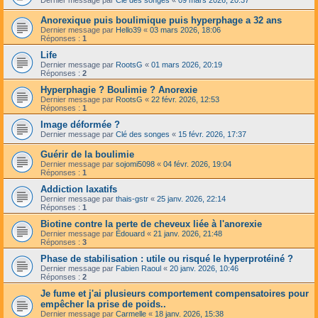
Anorexique puis boulimique puis hyperphage a 32 ans
Dernier message par
Hello39
«
03 mars 2026, 18:06
Réponses :
1
Life
Dernier message par
RootsG
«
01 mars 2026, 20:19
Réponses :
2
Hyperphagie ? Boulimie ? Anorexie
Dernier message par
RootsG
«
22 févr. 2026, 12:53
Réponses :
1
Image déformée ?
Dernier message par
Clé des songes
«
15 févr. 2026, 17:37
Guérir de la boulimie
Dernier message par
sojomi5098
«
04 févr. 2026, 19:04
Réponses :
1
Addiction laxatifs
Dernier message par
thais-gstr
«
25 janv. 2026, 22:14
Réponses :
1
Biotine contre la perte de cheveux liée à l'anorexie
Dernier message par
Édouard
«
21 janv. 2026, 21:48
Réponses :
3
Phase de stabilisation : utile ou risqué le hyperprotéiné ?
Dernier message par
Fabien Raoul
«
20 janv. 2026, 10:46
Réponses :
2
Je fume et j'ai plusieurs comportement compensatoires pour
empêcher la prise de poids..
Dernier message par
Carmelle
«
18 janv. 2026, 15:38