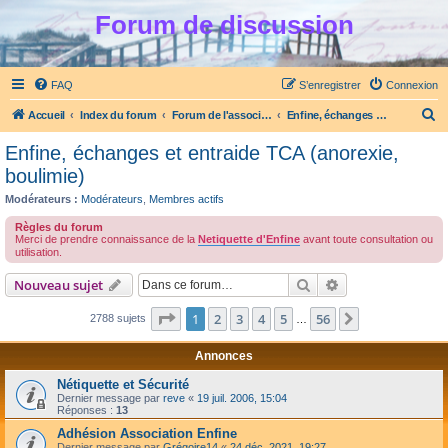
Forum de discussion
FAQ
S’enregistrer
Connexion
R
Accueil
Index du forum
Forum de l'association Enfine
Enfine, échanges et entraide TCA (anorexie, boulimie)
e
Enfine, échanges et entraide TCA (anorexie,
c
boulimie)
h
Modérateurs :
Modérateurs
,
Membres actifs
e
Règles du forum
r
Merci de prendre connaissance de la
Netiquette d'Enfine
avant toute consultation ou
utilisation.
c
Rechercher
Recherche avanc
Nouveau sujet
h
e
Page
1
sur
56
1
2
3
4
5
56
Suivante
2788 sujets
…
r
Annonces
Nétiquette et Sécurité
Dernier message par
reve
«
19 juil. 2006, 15:04
Réponses :
13
Adhésion Association Enfine
Dernier message par
Grégoire14
«
24 déc. 2021, 19:27