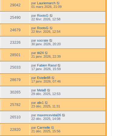
par
Lauriemarch
29042
01 mars 2026, 21:09
par
RootsG
25490
22 févr. 2026, 12:58
par
RootsG
24679
22 févr. 2026, 12:54
par
socrate
23226
30 janv. 2026, 20:20
par
titi24
28501
21 janv. 2026, 22:39
par
Fabien Raoul
25033
17 janv. 2026, 15:59
par
Estelle88
28679
17 janv. 2026, 07:46
par
MelaB
30265
29 déc. 2025, 12:53
par
alix1
25782
23 déc. 2025, 11:31
par
maxencevidal26
26510
22 déc. 2025, 14:08
par
Carmelle
22820
21 déc. 2025, 15:56