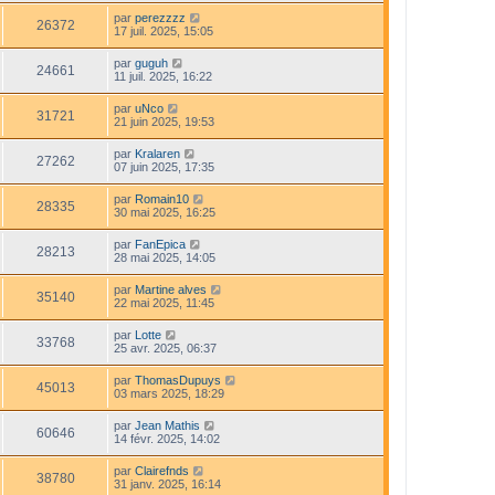
par
perezzzz
26372
17 juil. 2025, 15:05
par
guguh
24661
11 juil. 2025, 16:22
par
uNco
31721
21 juin 2025, 19:53
par
Kralaren
27262
07 juin 2025, 17:35
par
Romain10
28335
30 mai 2025, 16:25
par
FanEpica
28213
28 mai 2025, 14:05
par
Martine alves
35140
22 mai 2025, 11:45
par
Lotte
33768
25 avr. 2025, 06:37
par
ThomasDupuys
45013
03 mars 2025, 18:29
par
Jean Mathis
60646
14 févr. 2025, 14:02
par
Clairefnds
38780
31 janv. 2025, 16:14