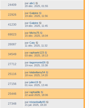
par
alix1
24409
20 déc. 2025, 01:55
par
Galpine
22926
19 déc. 2025, 11:56
par
Galpine
41230
19 déc. 2025, 11:45
par
Micho75
69023
15 déc. 2025, 16:04
par
Caty
26087
11 déc. 2025, 11:32
par
raphaelv123
34549
03 déc. 2025, 18:13
par
tiagomontel26
27712
19 nov. 2025, 15:38
par
lolabellamy54
25116
18 nov. 2025, 14:20
par
julien19
27156
01 nov. 2025, 13:46
par
raphaëlle
25446
22 août 2025, 18:06
par
tristanbailly83
27348
21 juil. 2025, 18:20