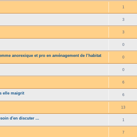
1
3
3
0
 femme anorexique et pro en aménagement de l’habitat
0
0
6
s elle maigrit
6
13
oin d'en discuter ...
1
7