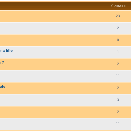
RÉPONSES
23
2
0
a fille
1
er?
2
11
ale
2
3
2
11