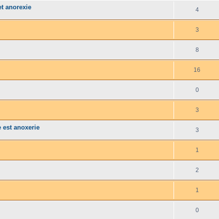
t anorexie
4
3
8
16
0
3
est anoxerie
3
1
2
1
0