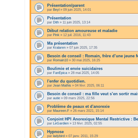
Présentation/parent
par
Beyl
»
09 juin 2025, 14:01
Présentation
par
Dith
»
11 juin 2025, 13:14
Début relation amoureuse et maladie
par
Pink
»
12 juil. 2016, 11:43
Ma présentation
par
Kralaren
»
07 juin 2025, 17:35
Besoin de conseil : Romain, frère d’une jeune
par
Romain10
»
30 mai 2025, 16:25
Boulimie et envie suicidaires
par
FanEpica
»
28 mai 2025, 14:05
l'enfer du quotidien.
par
Jean Mathis
»
04 févr. 2025, 06:11
Besoin de conseil : ma fille veut s’en sortir mai
par
autie
»
09 mars 2025, 22:56
Problème de peaux et d'anorexie
par
Maureen.F
»
26 mars 2021, 15:14
Conjoint HPI Anorexique Mental Restrictive : Bes
par
LeGardien
»
13 févr. 2025, 02:55
Hypnose
par
ladybird
»
07 janv. 2011, 15:29