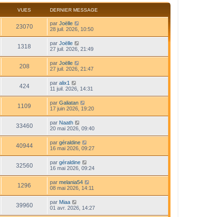
VUES
DERNIER MESSAGE
par
Joëlle
23070
28 juil. 2026, 10:50
par
Joëlle
1318
27 juil. 2026, 21:49
par
Joëlle
208
27 juil. 2026, 21:47
par
alix1
424
11 juil. 2026, 14:31
par
Galiatan
1109
17 juin 2026, 19:20
par
Naath
33460
20 mai 2026, 09:40
par
géraldine
40944
16 mai 2026, 09:27
par
géraldine
32560
16 mai 2026, 09:24
par
melania54
1296
08 mai 2026, 14:11
par
Miaa
39960
01 avr. 2026, 14:27