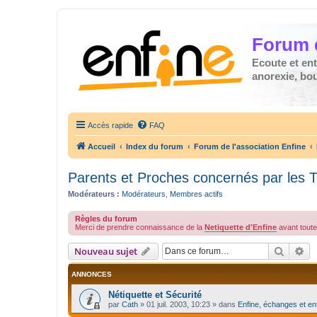
Forum 
Ecoute et en
anorexie, boul
Accès rapide
FAQ
Accueil
Index du forum
Forum de l'association Enfine
Parents et Proches concernés par les 
Modérateurs :
Modérateurs
,
Membres actifs
Règles du forum
Merci de prendre connaissance de la
Netiquette d'Enfine
avant toute 
Recher
Re
Nouveau sujet
ANNONCES
Nétiquette et Sécurité
par
Cath
»
01 juil. 2003, 10:23
» dans
Enfine, échanges et en