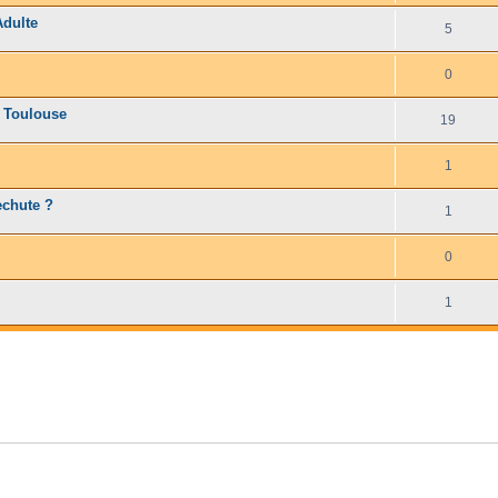
Adulte
5
0
, Toulouse
19
1
echute ?
1
0
1