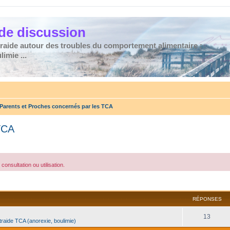
de discussion
traide autour des troubles du comportement alimentaire :
imie ...
Parents et Proches concernés par les TCA
TCA
consultation ou utilisation.
cher
cherche avancée
RÉPONSES
13
traide TCA (anorexie, boulimie)