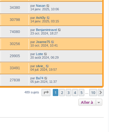
par
Nasan
34380
14 janv. 2025, 10:06
par
Ashl3y
30798
14 janv. 2025, 03:15
par
Benjamintravel
74080
23 oct. 2024, 18:27
par
Jeanne75
30256
10 oct. 2024, 10:41
par
Lotte
29905
20 août 2024, 06:29
par
silvie_
33491
04 juil. 2024, 19:57
par
Ba74
27838
05 juin 2024, 11:37
Page
1
sur
10
1
2
3
4
5
10
Suivante
489 sujets
…
Aller à