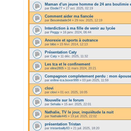
Maman d'un jeune homme de 24 ans boulimie e
par
Elodie77
»
27 oct. 2025, 02:19
Comment aider ma fiancée
par
Besoindaide34
»
29 nov. 2025, 12:19
Interdiction à ma fille de venir au lycée
par
Peggy
»
16 janv. 2024, 06:44
Anorexie et sports à outrance
par
bibo
»
15 févr. 2014, 12:13
Présentation Caty
par
Caty
»
11 déc. 2025, 11:32
Les tca et le confinement
par
eline2805
»
11 mars 2024, 20:21
Compagnon completement perdu : mon épouse 
par
enfine-tca.boxer999
»
03 juin 2025, 11:59
clovi
par
clovi
»
01 oct. 2025, 16:05
Nouvelle sur le forum
par
Sehalia
»
15 avr. 2025, 22:01
Nathalie, TV le jour, inquiétude la nuit
par
Nathalie445
»
19 juil. 2025, 22:02
présentation Tristan
par
tristanbailly83
»
21 juil. 2025, 18:20