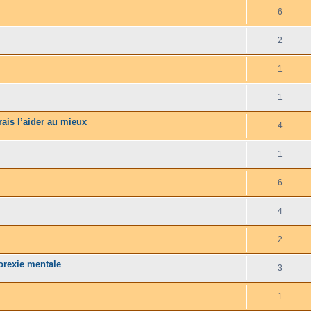
6
2
1
1
rais l’aider au mieux
4
1
6
4
2
orexie mentale
3
1