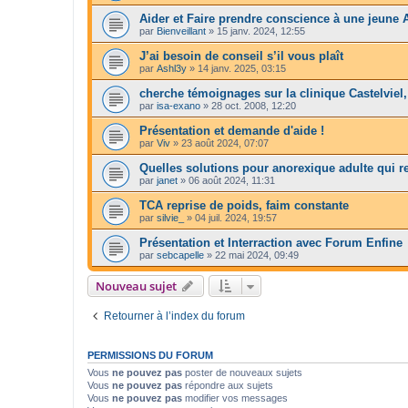
Aider et Faire prendre conscience à une jeune 
par
Bienveillant
»
15 janv. 2024, 12:55
J’ai besoin de conseil s’il vous plaît
par
Ashl3y
»
14 janv. 2025, 03:15
cherche témoignages sur la clinique Castelviel
par
isa-exano
»
28 oct. 2008, 12:20
Présentation et demande d'aide !
par
Viv
»
23 août 2024, 07:07
Quelles solutions pour anorexique adulte qui r
par
janet
»
06 août 2024, 11:31
TCA reprise de poids, faim constante
par
silvie_
»
04 juil. 2024, 19:57
Présentation et Interraction avec Forum Enfine
par
sebcapelle
»
22 mai 2024, 09:49
Nouveau sujet
Retourner à l’index du forum
PERMISSIONS DU FORUM
Vous
ne pouvez pas
poster de nouveaux sujets
Vous
ne pouvez pas
répondre aux sujets
Vous
ne pouvez pas
modifier vos messages