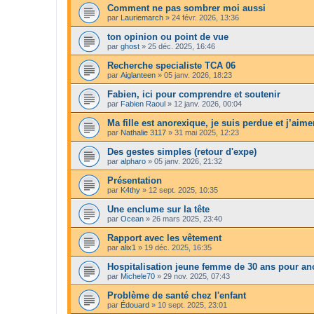
Comment ne pas sombrer moi aussi
par
Lauriemarch
»
24 févr. 2026, 13:36
ton opinion ou point de vue
par
ghost
»
25 déc. 2025, 16:46
Recherche specialiste TCA 06
par
Aiglanteen
»
05 janv. 2026, 18:23
Fabien, ici pour comprendre et soutenir
par
Fabien Raoul
»
12 janv. 2026, 00:04
Ma fille est anorexique, je suis perdue et j’aime
par
Nathalie 3117
»
31 mai 2025, 12:23
Des gestes simples (retour d'expe)
par
alpharo
»
05 janv. 2026, 21:32
Présentation
par
K4thy
»
12 sept. 2025, 10:35
Une enclume sur la tête
par
Ocean
»
26 mars 2025, 23:40
Rapport avec les vêtement
par
alix1
»
19 déc. 2025, 16:35
Hospitalisation jeune femme de 30 ans pour an
par
Michele70
»
29 nov. 2025, 07:43
Problème de santé chez l'enfant
par
Édouard
»
10 sept. 2025, 23:01