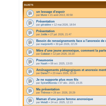
SUJETS
un lessage d'espoir
par
Mune
»
21 août 2013, 00:58
Présentation
par
géraldine
»
12 mai 2026, 18:54
Présentation
par
Joëlle
»
27 juil. 2026, 21:47
Besoin de renseignements face a l'anorexie de m
par
marjorie45
»
30 juin 2026, 22:29
Mère d’une jeune anorexique, comment la parl
par
Galiatan
»
12 juin 2026, 16:20
Pneumonie
par
Naath
»
08 oct. 2025, 13:03
Aménagements pédagogiques et anorexie ment
par
Daria77
»
23 mars 2026, 22:24
Je ne supporte plus mon fils
par
SylvieMbonda
»
07 déc. 2023, 23:25
Ma présentation
par
Thèrese
»
29 avr. 2026, 20:29
Maman d'une jeune femme anorexique
par
MelaB
»
24 oct. 2025, 12:13