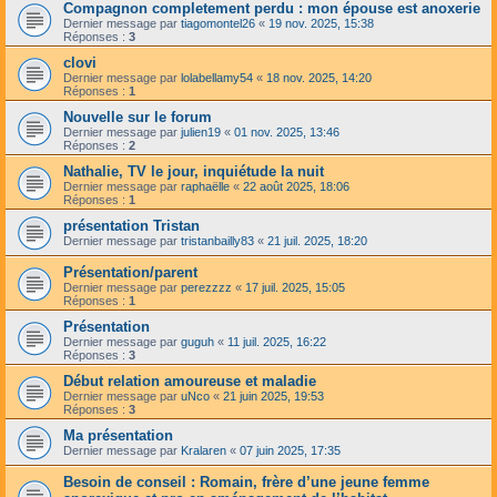
Compagnon completement perdu : mon épouse est anoxerie
Dernier message par
tiagomontel26
«
19 nov. 2025, 15:38
Réponses :
3
clovi
Dernier message par
lolabellamy54
«
18 nov. 2025, 14:20
Réponses :
1
Nouvelle sur le forum
Dernier message par
julien19
«
01 nov. 2025, 13:46
Réponses :
2
Nathalie, TV le jour, inquiétude la nuit
Dernier message par
raphaëlle
«
22 août 2025, 18:06
Réponses :
1
présentation Tristan
Dernier message par
tristanbailly83
«
21 juil. 2025, 18:20
Présentation/parent
Dernier message par
perezzzz
«
17 juil. 2025, 15:05
Réponses :
1
Présentation
Dernier message par
guguh
«
11 juil. 2025, 16:22
Réponses :
3
Début relation amoureuse et maladie
Dernier message par
uNco
«
21 juin 2025, 19:53
Réponses :
3
Ma présentation
Dernier message par
Kralaren
«
07 juin 2025, 17:35
Besoin de conseil : Romain, frère d’une jeune femme