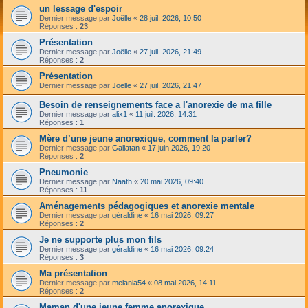
un lessage d'espoir
Dernier message par
Joëlle
«
28 juil. 2026, 10:50
Réponses :
23
Présentation
Dernier message par
Joëlle
«
27 juil. 2026, 21:49
Réponses :
2
Présentation
Dernier message par
Joëlle
«
27 juil. 2026, 21:47
Besoin de renseignements face a l'anorexie de ma fille
Dernier message par
alix1
«
11 juil. 2026, 14:31
Réponses :
1
Mère d’une jeune anorexique, comment la parler?
Dernier message par
Galiatan
«
17 juin 2026, 19:20
Réponses :
2
Pneumonie
Dernier message par
Naath
«
20 mai 2026, 09:40
Réponses :
11
Aménagements pédagogiques et anorexie mentale
Dernier message par
géraldine
«
16 mai 2026, 09:27
Réponses :
2
Je ne supporte plus mon fils
Dernier message par
géraldine
«
16 mai 2026, 09:24
Réponses :
3
Ma présentation
Dernier message par
melania54
«
08 mai 2026, 14:11
Réponses :
2
Maman d'une jeune femme anorexique