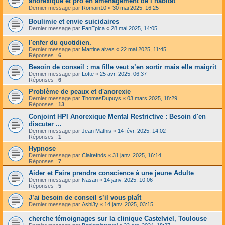
anorexique et pro en aménagement de l’habitat
Dernier message par
Romain10
«
30 mai 2025, 16:25
Boulimie et envie suicidaires
Dernier message par
FanEpica
«
28 mai 2025, 14:05
l'enfer du quotidien.
Dernier message par
Martine alves
«
22 mai 2025, 11:45
Réponses :
6
Besoin de conseil : ma fille veut s’en sortir mais elle maigrit
Dernier message par
Lotte
«
25 avr. 2025, 06:37
Réponses :
6
Problème de peaux et d'anorexie
Dernier message par
ThomasDupuys
«
03 mars 2025, 18:29
Réponses :
13
Conjoint HPI Anorexique Mental Restrictive : Besoin d'en
discuter ...
Dernier message par
Jean Mathis
«
14 févr. 2025, 14:02
Réponses :
1
Hypnose
Dernier message par
Clairefnds
«
31 janv. 2025, 16:14
Réponses :
7
Aider et Faire prendre conscience à une jeune Adulte
Dernier message par
Nasan
«
14 janv. 2025, 10:06
Réponses :
5
J’ai besoin de conseil s’il vous plaît
Dernier message par
Ashl3y
«
14 janv. 2025, 03:15
cherche témoignages sur la clinique Castelviel, Toulouse