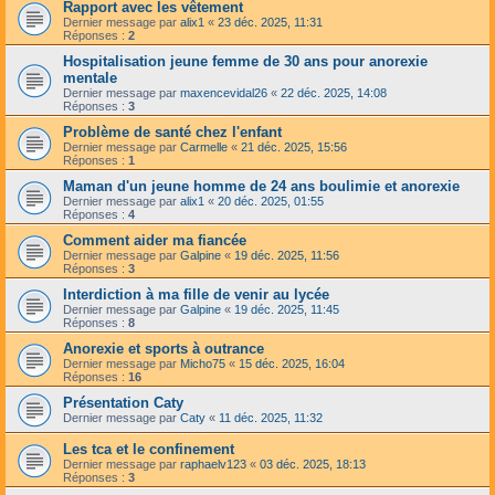
Rapport avec les vêtement
Dernier message par
alix1
«
23 déc. 2025, 11:31
Réponses :
2
Hospitalisation jeune femme de 30 ans pour anorexie
mentale
Dernier message par
maxencevidal26
«
22 déc. 2025, 14:08
Réponses :
3
Problème de santé chez l'enfant
Dernier message par
Carmelle
«
21 déc. 2025, 15:56
Réponses :
1
Maman d'un jeune homme de 24 ans boulimie et anorexie
Dernier message par
alix1
«
20 déc. 2025, 01:55
Réponses :
4
Comment aider ma fiancée
Dernier message par
Galpine
«
19 déc. 2025, 11:56
Réponses :
3
Interdiction à ma fille de venir au lycée
Dernier message par
Galpine
«
19 déc. 2025, 11:45
Réponses :
8
Anorexie et sports à outrance
Dernier message par
Micho75
«
15 déc. 2025, 16:04
Réponses :
16
Présentation Caty
Dernier message par
Caty
«
11 déc. 2025, 11:32
Les tca et le confinement
Dernier message par
raphaelv123
«
03 déc. 2025, 18:13
Réponses :
3