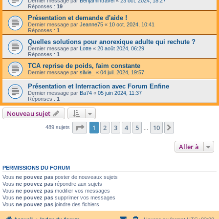
Dernier message par
Benjamintravel
«
23 oct. 2024, 18:27
Réponses :
19
Présentation et demande d'aide !
Dernier message par
Jeanne75
«
10 oct. 2024, 10:41
Réponses :
1
Quelles solutions pour anorexique adulte qui rechute ?
Dernier message par
Lotte
«
20 août 2024, 06:29
Réponses :
1
TCA reprise de poids, faim constante
Dernier message par
silvie_
«
04 juil. 2024, 19:57
Présentation et Interraction avec Forum Enfine
Dernier message par
Ba74
«
05 juin 2024, 11:37
Réponses :
1
Nouveau sujet
Page
1
sur
10
1
2
3
4
5
10
Suivante
489 sujets
…
Aller à
PERMISSIONS DU FORUM
Vous
ne pouvez pas
poster de nouveaux sujets
Vous
ne pouvez pas
répondre aux sujets
Vous
ne pouvez pas
modifier vos messages
Vous
ne pouvez pas
supprimer vos messages
Vous
ne pouvez pas
joindre des fichiers