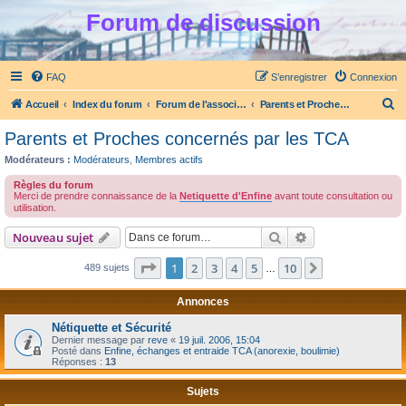
Forum de discussion
FAQ
S’enregistrer
Connexion
R
Accueil
Index du forum
Forum de l'association Enfine
Parents et Proches concernés par les TCA
e
Parents et Proches concernés par les TCA
c
Modérateurs :
Modérateurs
,
Membres actifs
h
Règles du forum
e
Merci de prendre connaissance de la
Netiquette d'Enfine
avant toute consultation ou
utilisation.
r
Rechercher
Recherche avanc
c
Nouveau sujet
h
Page
1
sur
10
1
2
3
4
5
10
Suivante
489 sujets
…
e
r
Annonces
Nétiquette et Sécurité
Dernier message par
reve
«
19 juil. 2006, 15:04
Posté dans
Enfine, échanges et entraide TCA (anorexie, boulimie)
Réponses :
13
Sujets