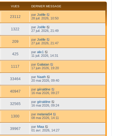
VUES
DERNIER MESSAGE
par
Joëlle
23112
28 juil. 2026, 10:50
par
Joëlle
1322
27 juil. 2026, 21:49
par
Joëlle
209
27 juil. 2026, 21:47
par
alix1
425
11 juil. 2026, 14:31
par
Galiatan
1117
17 juin 2026, 19:20
par
Naath
33464
20 mai 2026, 09:40
par
géraldine
40947
16 mai 2026, 09:27
par
géraldine
32565
16 mai 2026, 09:24
par
melania54
1300
08 mai 2026, 14:11
par
Miaa
39967
01 avr. 2026, 14:27