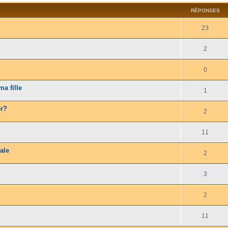
RÉPONSES
23
2
0
a fille
1
er?
2
11
ale
2
3
2
11