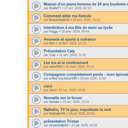
Maman d'un jeune homme de 24 ans boulimie e
par
Elodie77
»
27 oct. 2025, 02:19
Comment aider ma fiancée
par
Besoindaide34
»
29 nov. 2025, 12:19
Interdiction à ma fille de venir au lycée
par
Peggy
»
16 janv. 2024, 06:44
Anorexie et sports à outrance
par
bibo
»
15 févr. 2014, 12:13
Présentation Caty
par
Caty
»
11 déc. 2025, 11:32
Les tca et le confinement
par
eline2805
»
11 mars 2024, 20:21
Compagnon completement perdu : mon épouse 
par
enfine-tca.boxer999
»
03 juin 2025, 11:59
clovi
par
clovi
»
01 oct. 2025, 16:05
Nouvelle sur le forum
par
Sehalia
»
15 avr. 2025, 22:01
Nathalie, TV le jour, inquiétude la nuit
par
Nathalie445
»
19 juil. 2025, 22:02
présentation Tristan
par
tristanbailly83
»
21 juil. 2025, 18:20