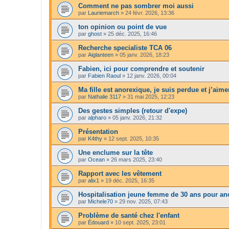
Comment ne pas sombrer moi aussi
par
Lauriemarch
»
24 févr. 2026, 13:36
ton opinion ou point de vue
par
ghost
»
25 déc. 2025, 16:46
Recherche specialiste TCA 06
par
Aiglanteen
»
05 janv. 2026, 18:23
Fabien, ici pour comprendre et soutenir
par
Fabien Raoul
»
12 janv. 2026, 00:04
Ma fille est anorexique, je suis perdue et j’aime
par
Nathalie 3117
»
31 mai 2025, 12:23
Des gestes simples (retour d'expe)
par
alpharo
»
05 janv. 2026, 21:32
Présentation
par
K4thy
»
12 sept. 2025, 10:35
Une enclume sur la tête
par
Ocean
»
26 mars 2025, 23:40
Rapport avec les vêtement
par
alix1
»
19 déc. 2025, 16:35
Hospitalisation jeune femme de 30 ans pour an
par
Michele70
»
29 nov. 2025, 07:43
Problème de santé chez l'enfant
par
Édouard
»
10 sept. 2025, 23:01