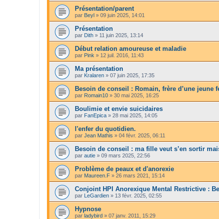
Présentation/parent
par
Beyl
»
09 juin 2025, 14:01
Présentation
par
Dith
»
11 juin 2025, 13:14
Début relation amoureuse et maladie
par
Pink
»
12 juil. 2016, 11:43
Ma présentation
par
Kralaren
»
07 juin 2025, 17:35
Besoin de conseil : Romain, frère d’une jeune
par
Romain10
»
30 mai 2025, 16:25
Boulimie et envie suicidaires
par
FanEpica
»
28 mai 2025, 14:05
l'enfer du quotidien.
par
Jean Mathis
»
04 févr. 2025, 06:11
Besoin de conseil : ma fille veut s’en sortir mai
par
autie
»
09 mars 2025, 22:56
Problème de peaux et d'anorexie
par
Maureen.F
»
26 mars 2021, 15:14
Conjoint HPI Anorexique Mental Restrictive : Bes
par
LeGardien
»
13 févr. 2025, 02:55
Hypnose
par
ladybird
»
07 janv. 2011, 15:29