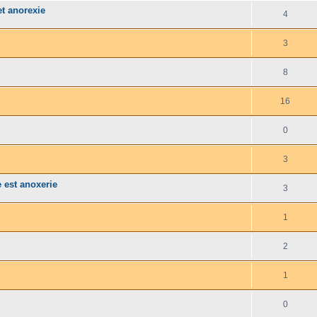
t anorexie
4
3
8
16
0
3
est anoxerie
3
1
2
1
0