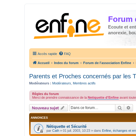
Forum 
Ecoute et en
anorexie, boul
Accès rapide
FAQ
Accueil
Index du forum
Forum de l'association Enfine
Parents et Proches concernés par les 
Modérateurs :
Modérateurs
,
Membres actifs
Règles du forum
Merci de prendre connaissance de la
Netiquette d'Enfine
avant toute 
Recher
Re
Nouveau sujet
ANNONCES
Nétiquette et Sécurité
par
Cath
»
01 juil. 2003, 10:23
» dans
Enfine, échanges et en