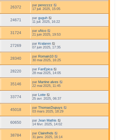
par
perezzzz
26372
17 juil. 2025, 15:05
par
guguh
24671
11 juil. 2025, 16:22
par
uNco
31724
21 juin 2025, 19:53
par
Kralaren
27269
07 juin 2025, 17:35
par
Romain10
28340
30 mai 2025, 16:25
par
FanEpica
28220
28 mai 2025, 14:05
par
Martine alves
35146
22 mai 2025, 11:45
par
Lotte
33774
25 avr. 2025, 06:37
par
ThomasDupuys
45018
03 mars 2025, 18:29
par
Jean Mathis
60650
14 févr. 2025, 14:02
par
Clairefnds
38784
31 janv. 2025, 16:14