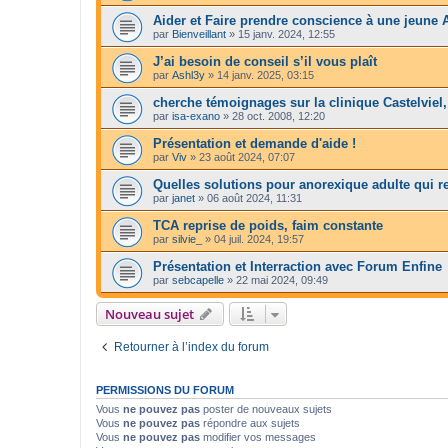
Aider et Faire prendre conscience à une jeune 
par
Bienveillant
»
15 janv. 2024, 12:55
J’ai besoin de conseil s’il vous plaît
par
Ashl3y
»
14 janv. 2025, 03:15
cherche témoignages sur la clinique Castelviel
par
isa-exano
»
28 oct. 2008, 12:20
Présentation et demande d'aide !
par
Viv
»
23 août 2024, 07:07
Quelles solutions pour anorexique adulte qui r
par
janet
»
06 août 2024, 11:31
TCA reprise de poids, faim constante
par
silvie_
»
04 juil. 2024, 19:57
Présentation et Interraction avec Forum Enfine
par
sebcapelle
»
22 mai 2024, 09:49
Nouveau sujet
Retourner à l’index du forum
PERMISSIONS DU FORUM
Vous
ne pouvez pas
poster de nouveaux sujets
Vous
ne pouvez pas
répondre aux sujets
Vous
ne pouvez pas
modifier vos messages