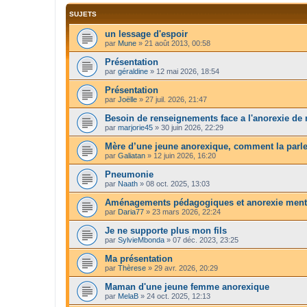
SUJETS
un lessage d'espoir
par
Mune
»
21 août 2013, 00:58
Présentation
par
géraldine
»
12 mai 2026, 18:54
Présentation
par
Joëlle
»
27 juil. 2026, 21:47
Besoin de renseignements face a l'anorexie de m
par
marjorie45
»
30 juin 2026, 22:29
Mère d’une jeune anorexique, comment la parl
par
Galiatan
»
12 juin 2026, 16:20
Pneumonie
par
Naath
»
08 oct. 2025, 13:03
Aménagements pédagogiques et anorexie ment
par
Daria77
»
23 mars 2026, 22:24
Je ne supporte plus mon fils
par
SylvieMbonda
»
07 déc. 2023, 23:25
Ma présentation
par
Thèrese
»
29 avr. 2026, 20:29
Maman d'une jeune femme anorexique
par
MelaB
»
24 oct. 2025, 12:13