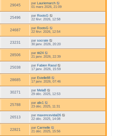
par
Lauriemarch
29045
01 mars 2026, 21:09
par
RootsG
25496
22 févr. 2026, 12:58
par
RootsG
24687
22 févr. 2026, 12:54
par
socrate
23231
30 janv. 2026, 20:20
par
titi24
28506
21 janv. 2026, 22:39
par
Fabien Raoul
25038
17 janv. 2026, 15:59
par
Estelle88
28685
17 janv. 2026, 07:46
par
MelaB
30271
29 déc. 2025, 12:53
par
alix1
25788
23 déc. 2025, 11:31
par
maxencevidal26
26513
22 déc. 2025, 14:08
par
Carmelle
22821
21 déc. 2025, 15:56