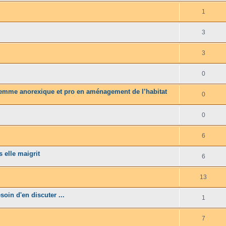
1
3
3
0
 femme anorexique et pro en aménagement de l’habitat
0
0
6
s elle maigrit
6
13
oin d'en discuter ...
1
7