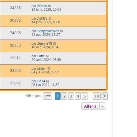
par
Nasan
34386
14 janv. 2025, 10:06
par
Ashl3y
30806
14 janv. 2025, 03:15
par
Benjamintravel
74085
23 oct. 2024, 18:27
par
Jeanne75
30260
10 oct. 2024, 10:41
par
Lotte
29911
20 août 2024, 06:29
par
silvie_
33506
04 juil. 2024, 19:57
par
Ba74
27842
05 juin 2024, 11:37
Page
1
sur
10
1
2
3
4
5
10
Suivante
489 sujets
…
Aller à