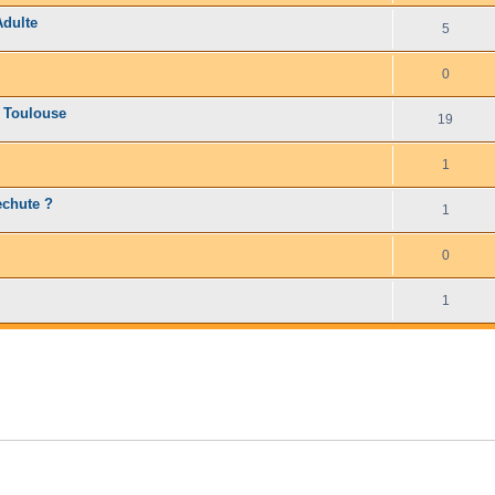
Adulte
5
0
, Toulouse
19
1
echute ?
1
0
1