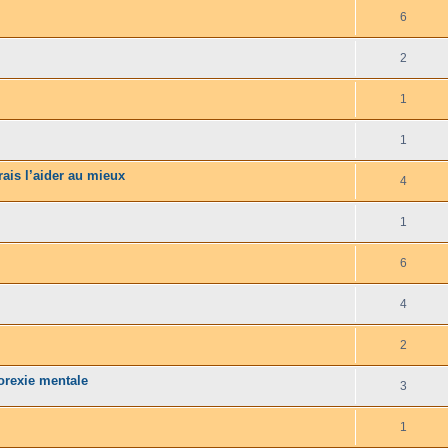
6
2
1
1
rais l’aider au mieux
4
1
6
4
2
orexie mentale
3
1