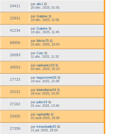
par
alix1
24411
20 déc. 2025, 01:55
par
Galpine
22931
19 déc. 2025, 11:56
par
Galpine
41234
19 déc. 2025, 11:45
par
Micho75
69056
15 déc. 2025, 16:04
par
Caty
26093
11 déc. 2025, 11:32
par
raphaelv123
34553
03 déc. 2025, 18:13
par
tiagomontel26
27723
19 nov. 2025, 15:38
par
lolabellamy54
25121
18 nov. 2025, 14:20
par
julien19
27162
01 nov. 2025, 13:46
par
raphaëlle
25455
22 août 2025, 18:06
par
tristanbailly83
27359
21 juil. 2025, 18:20