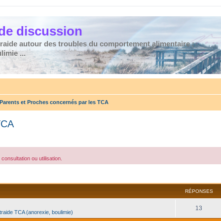
de discussion
traide autour des troubles du comportement alimentaire :
imie ...
Parents et Proches concernés par les TCA
TCA
consultation ou utilisation.
cher
cherche avancée
RÉPONSES
13
traide TCA (anorexie, boulimie)