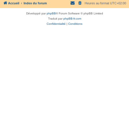
Accueil
Index du forum
Heures au format
UTC+02:00
Développé par
phpBB
® Forum Software © phpBB Limited
Traduit par
phpBB-fr.com
Confidentialité
|
Conditions