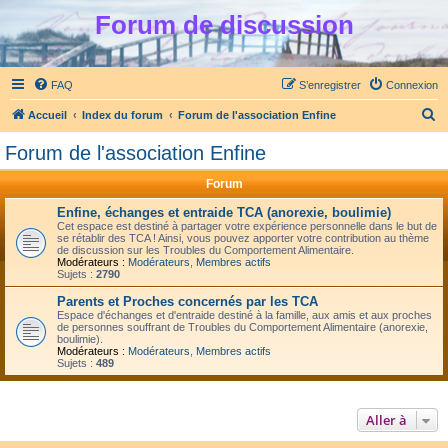
Forum de discussion
FAQ
S’enregistrer
Connexion
R
Accueil
Index du forum
Forum de l'association Enfine
e
Forum de l'association Enfine
c
Forum
h
e
Enfine, échanges et entraide TCA (anorexie, boulimie)
Cet espace est destiné à partager votre expérience personnelle dans le but de
r
se rétablir des TCA ! Ainsi, vous pouvez apporter votre contribution au thème
de discussion sur les Troubles du Comportement Alimentaire.
c
Modérateurs :
Modérateurs
,
Membres actifs
Sujets :
2790
h
Parents et Proches concernés par les TCA
e
Espace d'échanges et d'entraide destiné à la famille, aux amis et aux proches
de personnes souffrant de Troubles du Comportement Alimentaire (anorexie,
r
boulimie).
Modérateurs :
Modérateurs
,
Membres actifs
Sujets :
489
Aller à