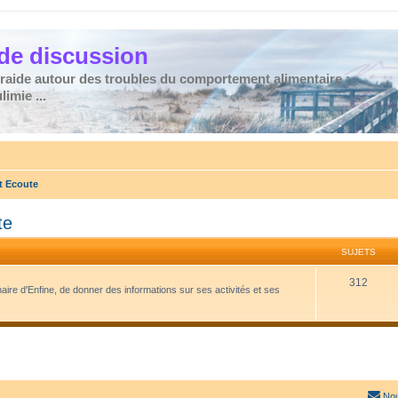
de discussion
traide autour des troubles du comportement alimentaire :
imie ...
t Ecoute
te
SUJETS
312
naire d'Enfine, de donner des informations sur ses activités et ses
Nou