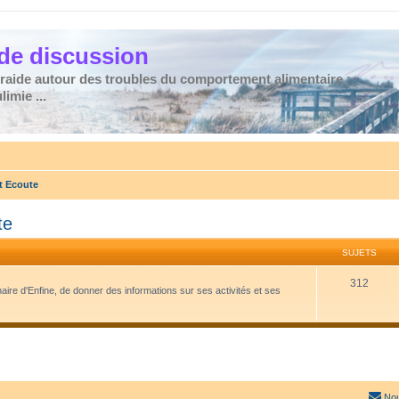
de discussion
traide autour des troubles du comportement alimentaire :
imie ...
t Ecoute
te
SUJETS
312
naire d'Enfine, de donner des informations sur ses activités et ses
Nou