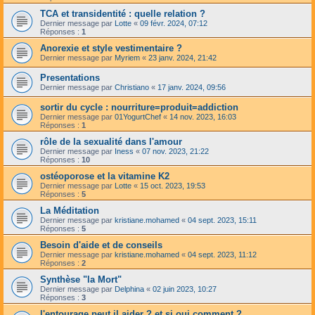
TCA et transidentité : quelle relation ?
Dernier message par
Lotte
«
09 févr. 2024, 07:12
Réponses :
1
Anorexie et style vestimentaire ?
Dernier message par
Myriem
«
23 janv. 2024, 21:42
Presentations
Dernier message par
Christiano
«
17 janv. 2024, 09:56
sortir du cycle : nourriture=produit=addiction
Dernier message par
01YogurtChef
«
14 nov. 2023, 16:03
Réponses :
1
rôle de la sexualité dans l'amour
Dernier message par
Iness
«
07 nov. 2023, 21:22
Réponses :
10
ostéoporose et la vitamine K2
Dernier message par
Lotte
«
15 oct. 2023, 19:53
Réponses :
5
La Méditation
Dernier message par
kristiane.mohamed
«
04 sept. 2023, 15:11
Réponses :
5
Besoin d'aide et de conseils
Dernier message par
kristiane.mohamed
«
04 sept. 2023, 11:12
Réponses :
2
Synthèse "la Mort"
Dernier message par
Delphina
«
02 juin 2023, 10:27
Réponses :
3
l'entourage peut il aider ? et si oui comment ?