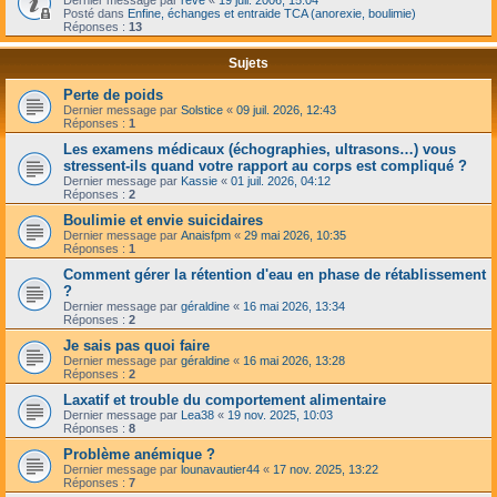
Dernier message par
reve
«
19 juil. 2006, 15:04
Posté dans
Enfine, échanges et entraide TCA (anorexie, boulimie)
Réponses :
13
Sujets
Perte de poids
Dernier message par
Solstice
«
09 juil. 2026, 12:43
Réponses :
1
Les examens médicaux (échographies, ultrasons…) vous
stressent-ils quand votre rapport au corps est compliqué ?
Dernier message par
Kassie
«
01 juil. 2026, 04:12
Réponses :
2
Boulimie et envie suicidaires
Dernier message par
Anaisfpm
«
29 mai 2026, 10:35
Réponses :
1
Comment gérer la rétention d'eau en phase de rétablissement
?
Dernier message par
géraldine
«
16 mai 2026, 13:34
Réponses :
2
Je sais pas quoi faire
Dernier message par
géraldine
«
16 mai 2026, 13:28
Réponses :
2
Laxatif et trouble du comportement alimentaire
Dernier message par
Lea38
«
19 nov. 2025, 10:03
Réponses :
8
Problème anémique ?
Dernier message par
lounavautier44
«
17 nov. 2025, 13:22
Réponses :
7