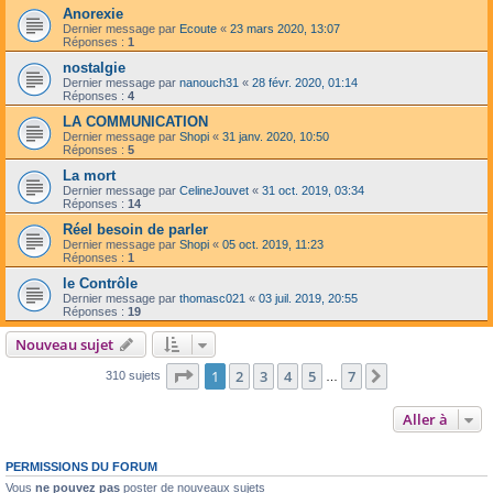
Anorexie
Dernier message par
Ecoute
«
23 mars 2020, 13:07
Réponses :
1
nostalgie
Dernier message par
nanouch31
«
28 févr. 2020, 01:14
Réponses :
4
LA COMMUNICATION
Dernier message par
Shopi
«
31 janv. 2020, 10:50
Réponses :
5
La mort
Dernier message par
CelineJouvet
«
31 oct. 2019, 03:34
Réponses :
14
Réel besoin de parler
Dernier message par
Shopi
«
05 oct. 2019, 11:23
Réponses :
1
le Contrôle
Dernier message par
thomasc021
«
03 juil. 2019, 20:55
Réponses :
19
Nouveau sujet
Page
1
sur
7
1
2
3
4
5
7
Suivante
310 sujets
…
Aller à
PERMISSIONS DU FORUM
Vous
ne pouvez pas
poster de nouveaux sujets