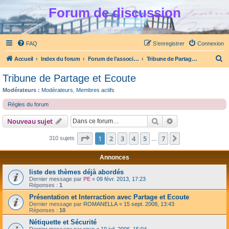
Forum de discussion
FAQ
S’enregistrer
Connexion
R
Accueil
Index du forum
Forum de l'association Partage et Ecoute
Tribune de Partage et Ecoute
e
Tribune de Partage et Ecoute
c
Modérateurs :
Modérateurs
,
Membres actifs
h
Règles du forum
e
Rechercher
Recherche avanc
Nouveau sujet
r
c
Page
1
sur
7
1
2
3
4
5
7
Suivante
310 sujets
…
h
e
Annonces
r
liste des thèmes déjà abordés
Dernier message par
PE
«
09 févr. 2013, 17:23
Réponses :
1
Présentation et Interraction avec Partage et Ecoute
Dernier message par
ROMANELLA
«
15 sept. 2008, 13:43
Réponses :
10
Nétiquette et Sécurité